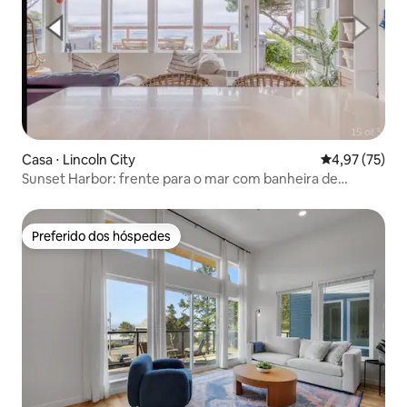
Casa ⋅ Lincoln City
4,97 de uma a
4,97 (75)
Sunset Harbor: frente para o mar com banheira de
hidromassagem para cães
Preferido dos hóspedes
Preferido dos hóspedes