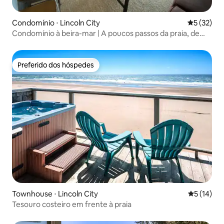
Condomínio ⋅ Lincoln City
5 de uma a
5 (32)
Condomínio à beira-mar | A poucos passos da praia, de
lojas e de restaurantes
Preferido dos hóspedes
Preferido dos hóspedes
Townhouse ⋅ Lincoln City
5 de uma a
5 (14)
Tesouro costeiro em frente à praia