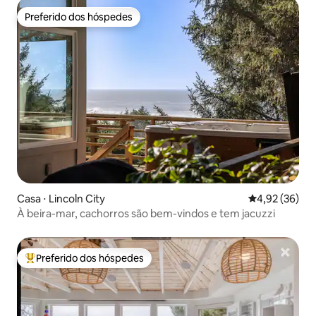
Preferido dos hóspedes
Preferido dos hóspedes
Casa ⋅ Lincoln City
4,92 de uma a
4,92 (36)
À beira-mar, cachorros são bem-vindos e tem jacuzzi
Preferido dos hóspedes
Entre os melhores preferidos dos hóspedes