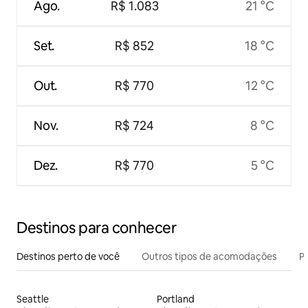
Ago.
R$ 1.083
21 °C
Set.
R$ 852
18 °C
Out.
R$ 770
12 °C
Nov.
R$ 724
8 °C
Dez.
R$ 770
5 °C
Destinos para conhecer
Destinos perto de você
Outros tipos de acomodações
Pr
Seattle
Portland