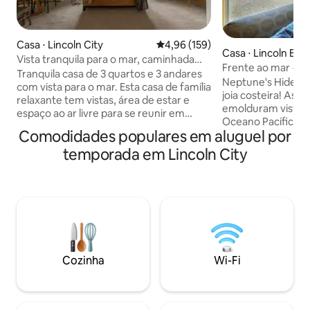
Casa ⋅ Lincoln City
4,96 de uma avaliação média de 
4,96 (159)
Casa ⋅ Lincoln Bea
Vista tranquila para o mar, caminhada
Frente ao mar + c
até a praia, suíte king.
Tranquila casa de 3 quartos e 3 andares
hidromassagem = c
Neptune's Hideaw
com vista para o mar. Esta casa de família
paradisíaca!
joia costeira! As janelas do chão ao teto
relaxante tem vistas, área de estar e
emolduram vistas
espaço ao ar livre para se reunir em
Oceano Pacífico, e
todos os andares. A vista do andar de
Comodidades populares em aluguel por
evoca o calor de u
cima é linda! Encontre-se cativado pelo
clássica. Com esp
temporada em Lincoln City
pôr do sol. Veja alguns dos veados locais
uma atmosfera des
pastando no quintal. A praia fica a uma
é perfeita para en
curta caminhada de 0,4 milhas ou você
com a família e os
pode fazer uma curta viagem de carro
ar livre convida v
até o parque do fim da estrada. A cidade
vistas espetacular
de Lincoln tem 7 milhas de praias para
melhor parte? Voc
explorar e você pode ser um dos
minutos de um ca
sortudos a encontrar um flutuador de
de resort e restau
vidro especialmente criado e escondido
Cozinha
Wi-Fi
Traga crianças, tr
localmente.
— é hora de relaxa