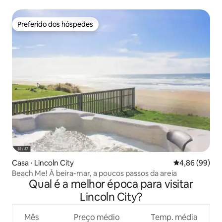
vista para o mar
Preferido dos hóspedes
Preferido dos hóspedes
Casa ⋅ Lincoln City
4,86 de uma av
4,86 (99)
Beach Me! À beira-mar, a poucos passos da areia
Qual é a melhor época para visitar
Lincoln City?
Mês
Preço médio
Temp. média