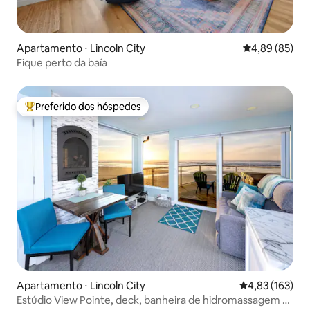
Apartamento ⋅ Lincoln City
4,89 de uma a
4,89 (85)
Fique perto da baía
Preferido dos hóspedes
Entre os melhores preferidos dos hóspedes
Apartamento ⋅ Lincoln City
4,83 de uma av
4,83 (163)
Estúdio View Pointe, deck, banheira de hidromassagem e