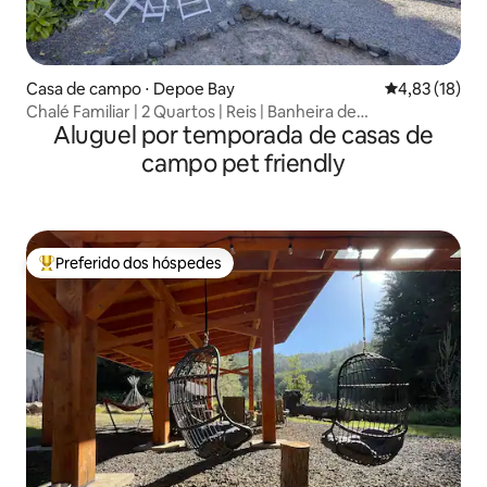
Casa de campo ⋅ Depoe Bay
4,83 de uma a
4,83 (18)
Chalé Familiar | 2 Quartos | Reis | Banheira de
Aluguel por temporada de casas de
hidromassagem | Animais de estimação
campo pet friendly
Preferido dos hóspedes
Entre os melhores preferidos dos hóspedes