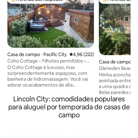
Entre os melhores preferidos dos hóspedes
Entre os melhore
Casa de campo ⋅ Pacific City
4,96 de uma avaliação média de 
4,96 (222)
Coho Cottage – Filhotes permitidos –
Casa de campo ⋅ L
Banheira de hidromassagem – 5 min a pé
O Coho Cottage é luxuoso, mas
ach
Gleneden Beach C
da praia
surpreendentemente espaçoso, com
Fogueira, 1 Anima
Minha aconchegant
banheira de hidromassagem. Você vai
aninhada entre Lin
adorar os acabamentos de alta
a uma quadra de um
qualidade e as acomodações atenciosas.
Belas paredes de 
A casa de 2 camas (1 queen size e 1 de
Lincoln City: comodidades populares
lhe uma sensação
casal) e 2 banheiros acomoda 4 pessoas.
e móveis atualiz
para aluguel por temporada de casas de
Quase cada centímetro quadrado é
confortáveis são 
campo
aproveitado. Esta localização incrível fica
comodidades. Esta
a apenas 5 minutos a pé da praia que os
maravilhosamente
moradores locais chamam de "turn
estadias de longa 
around". O conveniente lançamento de
jardim virado para
barco público fica a apenas 3 minutos a