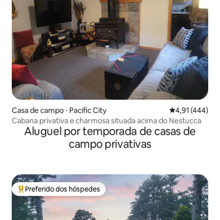
Casa de campo ⋅ Pacific City
4,91 de uma av
4,91 (444)
Cabana privativa e charmosa situada acima do Nestucca
Aluguel por temporada de casas de
campo privativas
Preferido dos hóspedes
Entre os melhores preferidos dos hóspedes