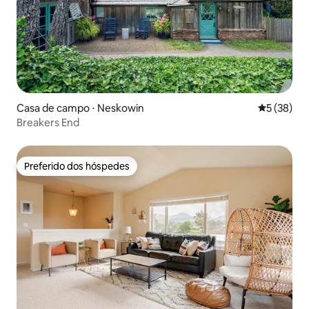
Casa de campo ⋅ Neskowin
5 de uma a
5 (38)
Breakers End
Preferido dos hóspedes
Preferido dos hóspedes