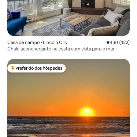
Casa de campo ⋅ Lincoln City
4,81 de uma av
4,81 (422)
Chalé aconchegante na costa com vista para o mar
Preferido dos hóspedes
Entre os melhores preferidos dos hóspedes