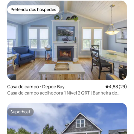
Preferido dos hóspedes
Preferido dos hóspedes
Casa de campo ⋅ Depoe Bay
4,83 de uma a
4,83 (29)
Casa de campo acolhedora 1 Nível 2 QRT | Banheira de
hidromassagem | Cama king!
Superhost
Superhost