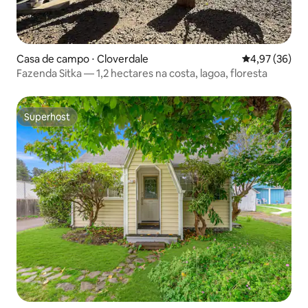
Casa de campo ⋅ Cloverdale
4,97 de uma a
4,97 (36)
Fazenda Sitka — 1,2 hectares na costa, lagoa, floresta
Superhost
Superhost