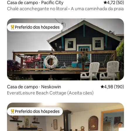
Casa de campo ⋅ Pacific City
4,72 de uma a
4,72 (50)
Chalé aconchegante no litoral • A uma caminhada da praia
Preferido dos hóspedes
Entre os melhores preferidos dos hóspedes
Casa de campo ⋅ Neskowin
4,98 de uma av
4,98 (190)
EveratLeisure Beach Cottage (Aceita cães)
Preferido dos hóspedes
Entre os melhores preferidos dos hóspedes