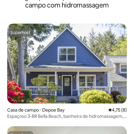
campo com hidromassagem
Superhost
Superhost
Casa de campo ⋅ Depoe Bay
4,75 de uma 
4,75 (8)
Espaçoso 3-BR Bella Beach, banheira de hidromassagem,
Master w/King