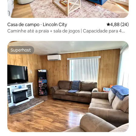
Casa de campo ⋅ Lincoln City
4,88 de uma a
4,88 (24)
Caminhe até a praia + sala de jogos | Capacidade para 4
pessoas + cães
Superhost
Superhost