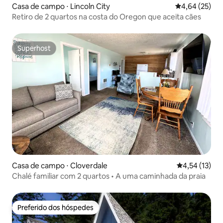
Casa de campo ⋅ Lincoln City
4,64 de uma a
4,64 (25)
Retiro de 2 quartos na costa do Oregon que aceita cães
Superhost
Superhost
Casa de campo ⋅ Cloverdale
4,54 de uma a
4,54 (13)
Chalé familiar com 2 quartos • A uma caminhada da praia
Preferido dos hóspedes
Preferido dos hóspedes