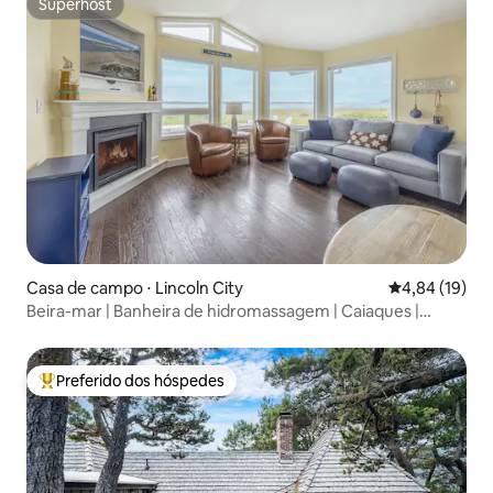
Superhost
Superhost
Casa de campo ⋅ Lincoln City
4,84 de uma a
4,84 (19)
Beira-mar | Banheira de hidromassagem | Caiaques |
Armadilhas de caranguejo | 3~Kin
Preferido dos hóspedes
Entre os melhores preferidos dos hóspedes