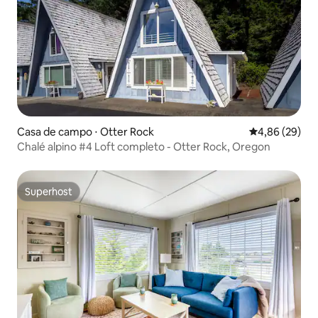
Casa de campo ⋅ Otter Rock
4,86 de uma a
4,86 (29)
Chalé alpino #4 Loft completo - Otter Rock, Oregon
Superhost
Superhost