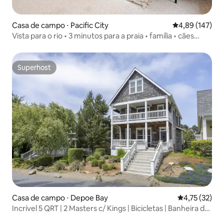
Casa de campo ⋅ Pacific City
4,89 de uma av
4,89 (147)
Vista para o rio • 3 minutos para a praia • família • cães
permitidos
Superhost
Superhost
Casa de campo ⋅ Depoe Bay
4,75 de uma a
4,75 (32)
Incrível 5 QRT | 2 Masters c/ Kings | Bicicletas | Banheira de
hidromassagem