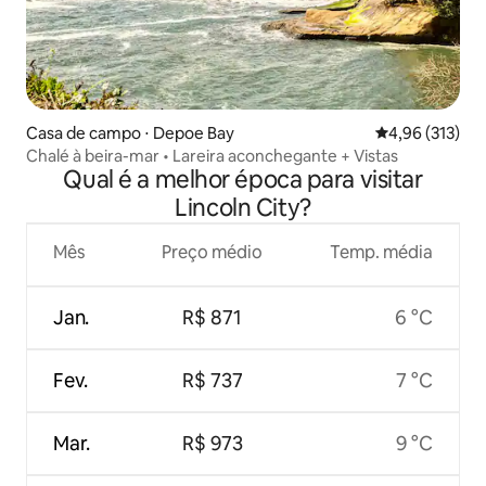
Casa de campo ⋅ Depoe Bay
4,96 de uma av
4,96 (313)
Chalé à beira-mar • Lareira aconchegante + Vistas
Qual é a melhor época para visitar
Lincoln City?
Mês
Preço médio
Temp. média
Jan.
R$ 871
6 °C
Fev.
R$ 737
7 °C
Mar.
R$ 973
9 °C