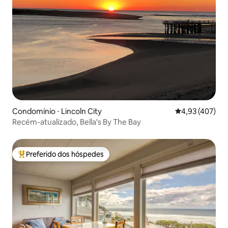
Condomínio ⋅ Lincoln City
4,93 de uma av
4,93 (407)
Recém-atualizado, Bella's By The Bay
Preferido dos hóspedes
Entre os melhores preferidos dos hóspedes