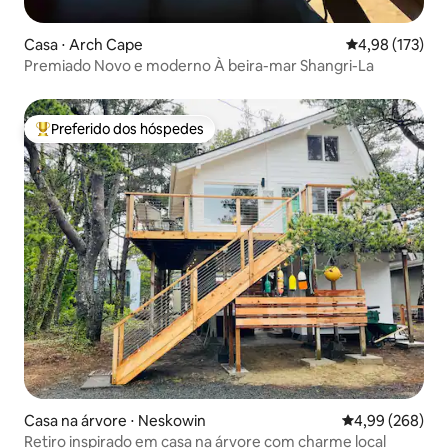
Casa ⋅ Arch Cape
4,98 de uma av
4,98 (173)
Premiado Novo e moderno À beira-mar Shangri-La
Preferido dos hóspedes
Entre os melhores preferidos dos hóspedes
Casa na árvore ⋅ Neskowin
4,99 de uma ava
4,99 (268)
Retiro inspirado em casa na árvore com charme local