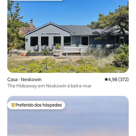
Casa ⋅ Neskowin
4,98 de uma av
4,98 (372)
The Hideaway em Neskowin à beira-mar
Preferido dos hóspedes
Entre os melhores preferidos dos hóspedes