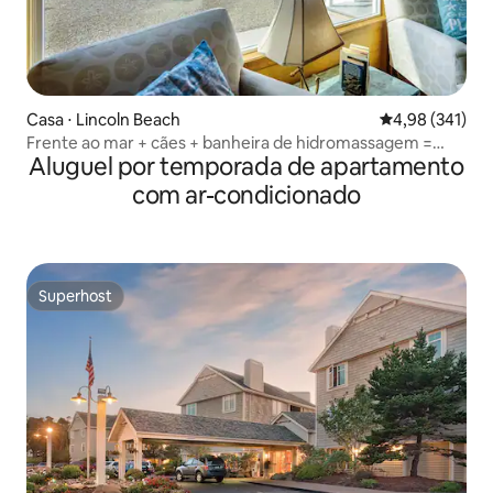
Casa ⋅ Lincoln Beach
4,98 de uma av
4,98 (341)
Frente ao mar + cães + banheira de hidromassagem =
Aluguel por temporada de apartamento
casa de praia paradisíaca!
com ar-condicionado
Superhost
Superhost