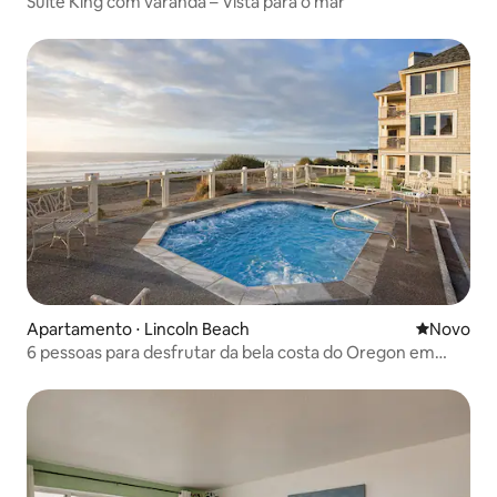
Suíte King com varanda – Vista para o mar
Apartamento ⋅ Lincoln Beach
Novo lugar
Novo
6 pessoas para desfrutar da bela costa do Oregon em
grande estilo