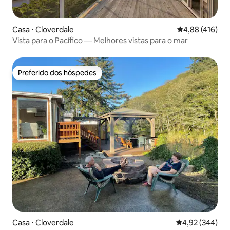
Casa ⋅ Cloverdale
4,88 de uma av
4,88 (416)
Vista para o Pacífico — Melhores vistas para o mar
Preferido dos hóspedes
Preferido dos hóspedes
Casa ⋅ Cloverdale
4,92 de uma ava
4,92 (344)