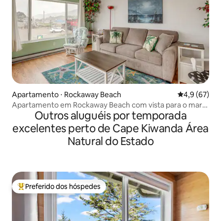
Apartamento ⋅ Rockaway Beach
4,9 de uma a
4,9 (67)
Apartamento em Rockaway Beach com vista para o mar:
Outros aluguéis por temporada
a poucos passos da costa
excelentes perto de Cape Kiwanda Área
Natural do Estado
Preferido dos hóspedes
Entre os melhores preferidos dos hóspedes