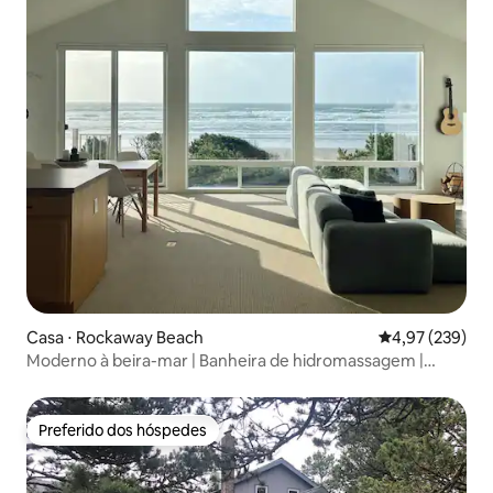
Casa ⋅ Rockaway Beach
4,97 de uma av
4,97 (239)
Moderno à beira-mar | Banheira de hidromassagem |
Lareira
Preferido dos hóspedes
Preferido dos hóspedes