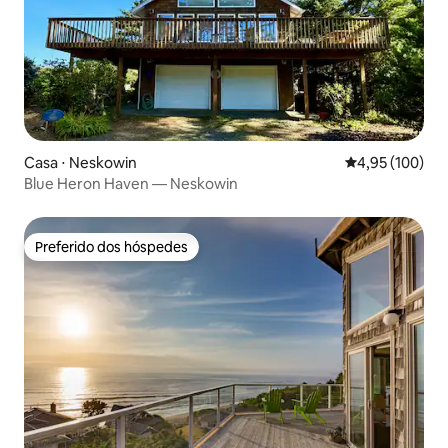
Casa ⋅ Neskowin
4,95 de uma av
4,95 (100)
Blue Heron Haven — Neskowin
Preferido dos hóspedes
Preferido dos hóspedes