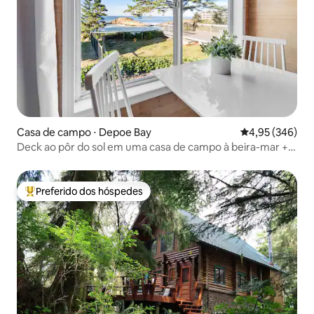
Casa de campo ⋅ Depoe Bay
4,95 de uma ava
4,95 (346)
Deck ao pôr do sol em uma casa de campo à beira-mar +
observação de baleias
Preferido dos hóspedes
Entre os melhores preferidos dos hóspedes