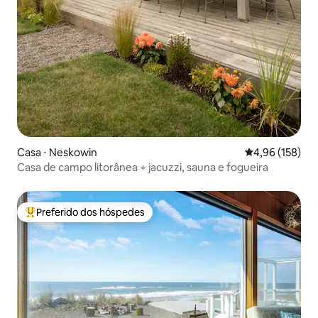
Casa ⋅ Neskowin
4,96 de uma av
4,96 (158)
Casa de campo litorânea + jacuzzi, sauna e fogueira
Preferido dos hóspedes
Entre os melhores preferidos dos hóspedes