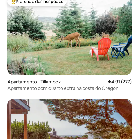
Preferido dos hóspedes
Entre os melhores preferidos dos hóspedes
Apartamento ⋅ Tillamook
4,91 de uma av
4,91 (277)
Apartamento com quarto extra na costa do Oregon