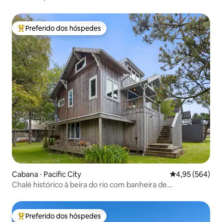
Preferido dos hóspedes
Entre os melhores preferidos dos hóspedes
Cabana ⋅ Pacific City
4,95 de uma ava
4,95 (564)
Chalé histórico à beira do rio com banheira de
hidromassagem
Preferido dos hóspedes
Entre os melhores preferidos dos hóspedes