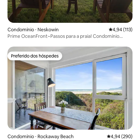
Condomínio ⋅ Neskowin
4,94 de uma av
4,94 (113)
Prime OceanFront~Passos para a praia! Condomínio
Smiling Crab
Preferido dos hóspedes
Preferido dos hóspedes
Condomínio ⋅ Rockaway Beach
4,94 de uma ava
4,94 (290)