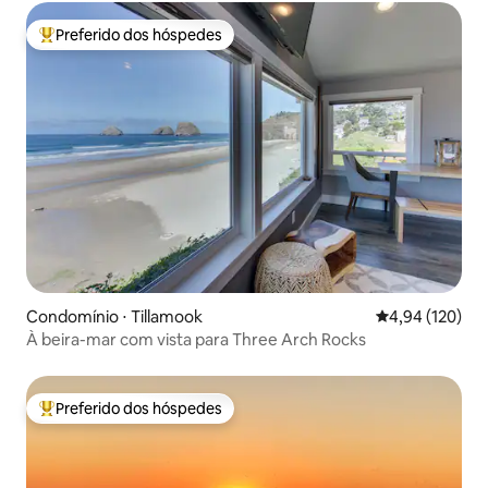
Preferido dos hóspedes
Entre os melhores preferidos dos hóspedes
Condomínio ⋅ Tillamook
4,94 de uma av
4,94 (120)
À beira-mar com vista para Three Arch Rocks
Preferido dos hóspedes
Entre os melhores preferidos dos hóspedes