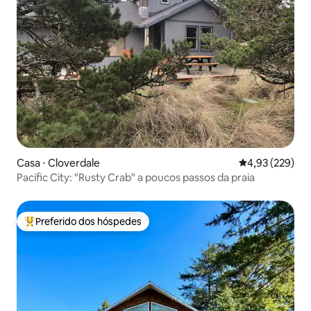
Casa ⋅ Cloverdale
4,93 de uma av
4,93 (229)
Pacific City: "Rusty Crab" a poucos passos da praia
Preferido dos hóspedes
Entre os melhores preferidos dos hóspedes