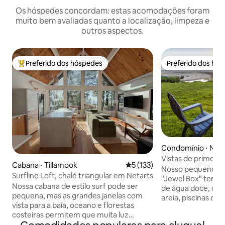
Os hóspedes concordam: estas acomodações foram
muito bem avaliadas quanto a localização, limpeza e
outros aspectos.
Preferido dos hóspedes
Preferido dos hó
Entre os melhores preferidos dos hóspedes
Preferido dos hó
Condomínio ⋅ Nes
Vistas de primeira
Cabana ⋅ Tillamook
5 de uma avaliação média de 
5 (133)
mar em Proposal 
Nosso pequeno c
Surfline Loft, chalé triangular em Netarts
"Jewel Box" tem vi
Nossa cabana de estilo surf pode ser
de água doce, clar
pequena, mas as grandes janelas com
areia, piscinas de 
vista para a baía, oceano e florestas
camadas, a Flores
costeiras permitem que muita luz
cercado por uma flor
inunde o espaço. Apenas a uma curta