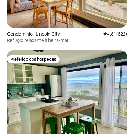
Condomínio ⋅ Lincoln City
4,81 de uma av
4,81 (622)
Refúgio relaxante à beira-mar
Preferido dos hóspedes
Preferido dos hóspedes