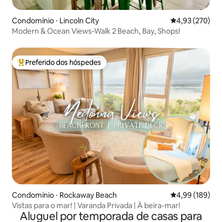
Condomínio ⋅ Lincoln City
4,93 de uma av
4,93 (270)
Modern & Ocean Views-Walk 2 Beach, Bay, Shops!
Preferido dos hóspedes
Entre os melhores preferidos dos hóspedes
Condomínio ⋅ Rockaway Beach
4,99 de uma av
4,99 (189)
Vistas para o mar! | Varanda Privada | À beira-mar!
Aluguel por temporada de casas para