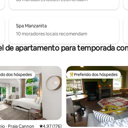
Spa Manzanita
10 moradores locais recomendam
el de apartamento para temporada com
rido dos hóspedes
Preferido dos hóspedes
 melhores preferidos dos hóspedes
Entre os melhores preferidos d
o ⋅ Praia Cannon
4,97 de uma avaliação média de 5, 176 avalia
4,97 (176)