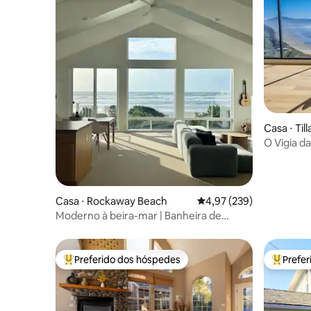
Casa ⋅ Ti
O Vigia 
Casa ⋅ Rockaway Beach
4,97 de uma avaliação m
4,97 (239)
Moderno à beira-mar | Banheira de
hidromassagem | Lareira
Preferido dos hóspedes
Prefe
Entre os melhores preferidos dos hóspedes
Entre os