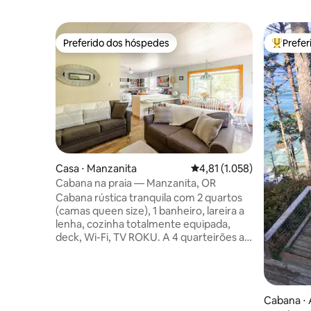
Preferido dos hóspedes
Prefe
Preferido dos hóspedes
Entre os
Casa ⋅ Manzanita
4,81 de uma avaliação méd
4,81 (1.058)
Cabana na praia — Manzanita, OR
Cabana rústica tranquila com 2 quartos
(camas queen size), 1 banheiro, lareira a
lenha, cozinha totalmente equipada,
deck, Wi-Fi, TV ROKU. A 4 quarteirões a
pé da praia e a 2 quarteirões de
lojas/restaurantes. Dois
estacionamentos em garagem privativa,
máquina de lavar/secar, roupa de cama,
Cabana ⋅
toalhas fornecidas. Animais de