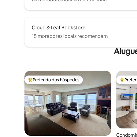
Cloud & Leaf Bookstore
15 moradores locais recomendam
Alugu
Preferido dos hóspedes
Prefe
Entre os melhores preferidos dos hóspedes
Entre os
Condomíni