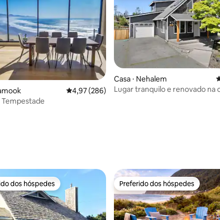
Casa ⋅ Nehalem
4
Lugar tranquilo e renovado na 
llamook
4,97 de uma avaliação média de 5, 286 avalia
4,97 (286)
da Tempestade
édia de 5, 239 avaliações
rido dos hóspedes
Preferido dos hóspedes
 melhores preferidos dos hóspedes
Preferido dos hóspedes