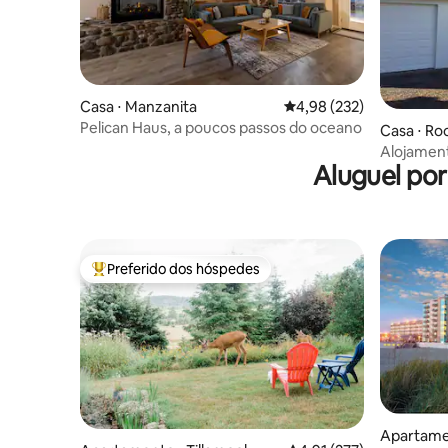
Casa ⋅ Manzanita
4,98 de uma avaliação m
4,98 (232)
Pelican Haus, a poucos passos do oceano
Casa ⋅ R
Alojamen
Aluguel po
Preferido dos hóspedes
Entre os melhores preferidos dos hóspedes
Apartame