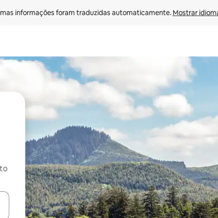
mas informações foram traduzidas automaticamente. 
Mostrar idioma
ito
ore-os usando as seta para cima e para baixo do teclado ou tocando e