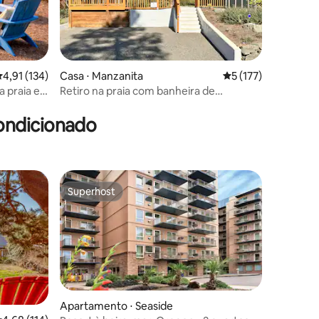
,91 de uma avaliação média de 5, 134 avaliações
4,91 (134)
Casa ⋅ Manzanita
5 de uma avaliação 
5 (177)
a praia e
Retiro na praia com banheira de
ções
hidromassagem + ioga e suíte king
ondicionado
Superhost
Superhost
Apartamento ⋅ Seaside
ções