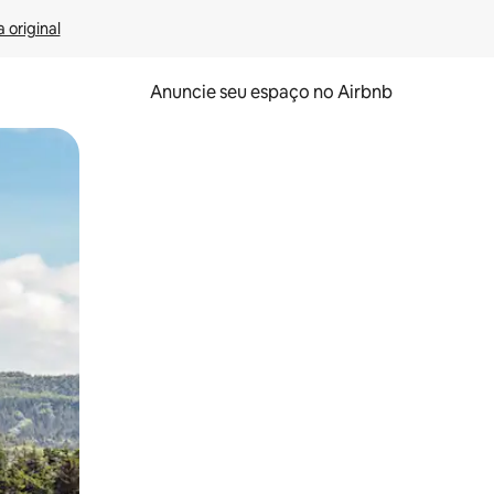
 original
Anuncie seu espaço no Airbnb
 deslizando o dedo na tela.