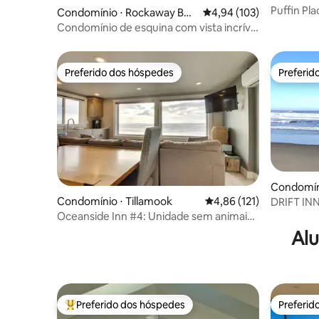
Puffin Pl
Condomínio ⋅ Rockaway Bea
4,94 de uma avaliação m
4,94 (103)
a praia c/
ch
Condomínio de esquina com vista incrível
para o mar em frente à praia!
Preferido dos hóspedes
Preferid
Preferido dos hóspedes
Preferid
Condomín
ch
Condomínio ⋅ Tillamook
4,86 de uma avaliação m
4,86 (121)
DRIFT I
DESLUMB
Oceanside Inn #4: Unidade sem animais
OCEANO 
de estimação. Não são permitidos
Alu
animais de estimação.
Preferido dos hóspedes
Preferid
Entre os melhores preferidos dos hóspedes
Preferid