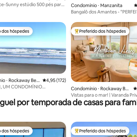
ace-Sunny estúdio 500 pés para
édia de 5, 103 avaliações
Condomínio ⋅ Manzanita
4
AC!
Bangalô dos Amantes - "PERFE
CASAIS", MCA#786
o dos hóspedes
Preferido dos hóspedes
o dos hóspedes
Entre os melhores preferidos d
io ⋅ Rockaway Bea
4,95 de uma avaliação média de 5, 172 avalia
4,95 (172)
édia de 5, 121 avaliações
NN, UM CONDOMÍNIO
Condomínio ⋅ Rockaway Bea
4
RANTE À BEIRA-MAR NO
ch
Vistas para o mar! | Varanda Pri
PACÍFICO
guel por temporada de casas para famí
beira-mar!
o dos hóspedes
Preferido dos hóspedes
o dos hóspedes
Entre os melhores preferidos d