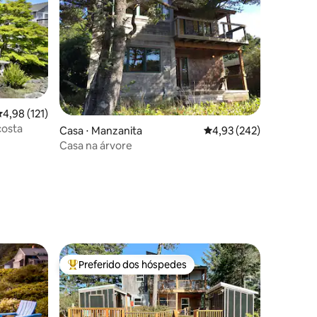
,98 de uma avaliação média de 5, 121 avaliações
4,98 (121)
costa
ções
Casa ⋅ Manzanita
4,93 de uma avaliação 
4,93 (242)
Casa na árvore
Preferido dos hóspedes
Entre os melhores preferidos dos hóspedes