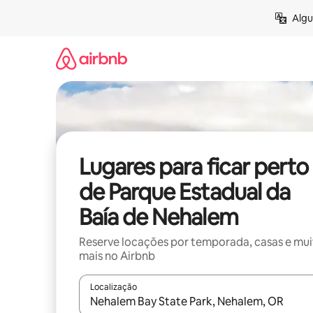
Pular
Algu
para
o
conteúdo
Lugares para ficar perto
de Parque Estadual da
Baía de Nehalem
Reserve locações por temporada, casas e mu
mais no Airbnb
Localização
Quando os resultados estiverem disponíveis, expl