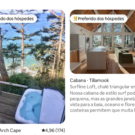
rido dos hóspedes
Preferido dos hóspedes
 melhores preferidos dos hóspedes
Entre os melhores preferidos d
ia de 5, 1.058 avaliações
Cabana ⋅ Tillamook
Surfline Loft, chalé triangular 
Nossa cabana de estilo surf po
pequena, mas as grandes janel
vista para a baía, oceano e flor
costeiras permitem que muita 
o espaço. Apenas a uma curta
caminhada da praia, lojas e per
algumas das melhores áreas de
 Arch Cape
4,96 de uma avaliação média de 5, 174 avalia
4,96 (174)
norte do Oregon. Desfrute de