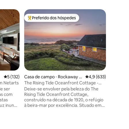
Casa ⋅ N
Preferido dos hóspedes
Prefe
os hóspedes
Entre os melhores preferidos dos hóspedes
Entre o
Casa Man
banheira
Sauna fin
hidromas
areia, a 
Neahkah
orientaçã
a montan
fácil aces
desobstr
penhascos
5 de uma avaliação média de 5, 132 avaliações
5 (132)
Casa de campo ⋅ Rockaway B
4,9 de uma avaliação 
4,9 (633)
e dos qua
each
setembro
em Netarts
The Rising Tide Oceanfront Cottage -
ranking 
Aceita cães!
de ser
Deixe-se envolver pela beleza do The
bonitas d
as com
Rising Tide Oceanfront Cottage,
impressio
estas
construído na década de 1920, o refúgio
luz inunde
à beira-mar por excelência. Situado em
meio às dunas, este refúgio acolhedor
to de
oferece vistas incomparáveis do mar,
 surfe do
uma trilha privativa para a praia e um
ções
 manhãs
ambiente caloroso e adequado para cães