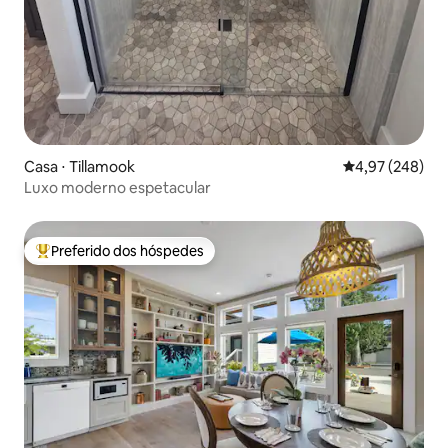
Casa ⋅ Tillamook
4,97 de uma ava
4,97 (248)
Luxo moderno espetacular
Preferido dos hóspedes
Entre os melhores preferidos dos hóspedes