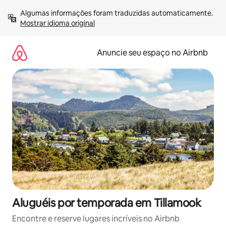
Pular
Algumas informações foram traduzidas automaticamente. 
para
Mostrar idioma original
o
conteúdo
Anuncie seu espaço no Airbnb
Aluguéis por temporada em Tillamook
Encontre e reserve lugares incríveis no Airbnb