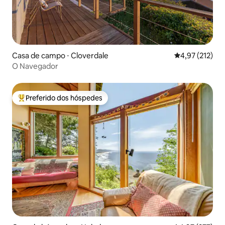
Casa de campo ⋅ Cloverdale
4,97 de uma av
4,97 (212)
O Navegador
Preferido dos hóspedes
Entre os melhores preferidos dos hóspedes