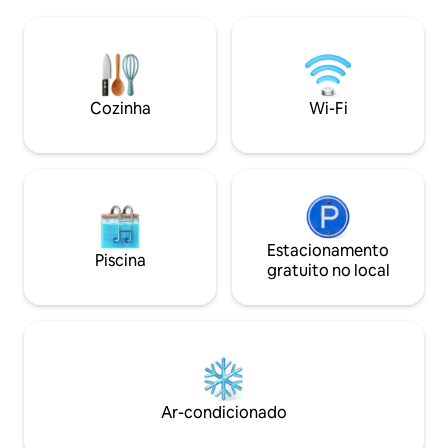
cozinha totalment
direto à praia. Os recursos incluem:
para aqueles que 
Acomodações: * 2 camas queen size no
incluindo uma con
quarto * Banheiro completo com
épica e um saco d
chuveiro e banheira de imersão * Pisos
como presente! Lin
aquecidos radiantes por toda parte * AC
camas confortávei
Cozinha
Wi-Fi
Living Space: * Sala de estar com vista
a lenha, churrasq
para o mar com TV de tela plana ROKU *
vista para o rio...
Cozinha completa com
eletrodomésticos de aço inoxidável e
máquina de lavar louça * Mesa de jantar
com 4 lugares * Deck compartilhado
com vista para Three Arches Rocks * Wi-
Fi e lavandaria compartilhada
Estacionamento
Piscina
Localização e atividades: * Escadaria para
gratuito no local
a praia * À beira-mar no centro de
Oceanside * Caminhe até a caverna do
túnel de Oceanside na maré baixa
Informações adicionais: *
Estacionamento com carregamento de
veículos elétricos disponível * Fechadura
de entrada digital Esta é uma unidade à
Ar-condicionado
beira-mar, no nível inferior no lado sul.
Conforme observado em algumas