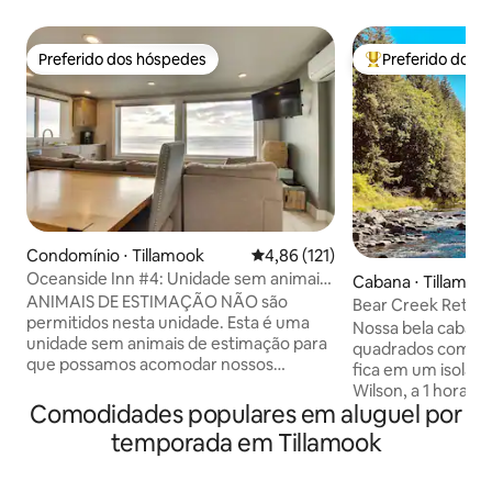
Preferido dos hóspedes
Preferido dos 
Preferido dos hóspedes
Entre os melhore
Condomínio ⋅ Tillamook
4,86 de uma avaliação média de 
4,86 (121)
Oceanside Inn #4: Unidade sem animais
Cabana ⋅ Tillamoo
de estimação. Não são permitidos
ANIMAIS DE ESTIMAÇÃO NÃO são
Bear Creek Retreat
animais de estimação.
permitidos nesta unidade. Esta é uma
na floresta
Nossa bela cabana
unidade sem animais de estimação para
quadrados com 3 
que possamos acomodar nossos
fica em um isolado
hóspedes propensos a alergias. Não
Wilson, a 1 hora de
reserve esta unidade se tiver um animal
Comodidades populares em aluguel por
trilhas florestais 
de estimação. Condomínio de 1 quarto à
para o rio Wilson.
temporada em Tillamook
beira-mar recentemente atualizado
fogueira e ouça 
para 4 hóspedes com vista
Creek 💦 encontrar o 
deslumbrante para o mar e acesso