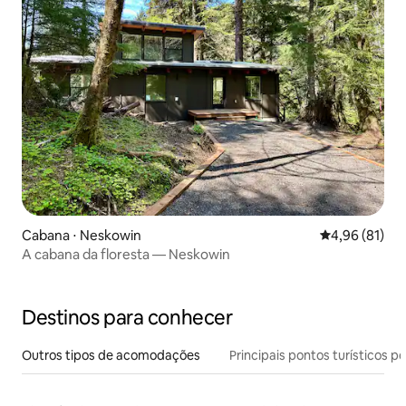
Cabana ⋅ Neskowin
4,96 de uma a
4,96 (81)
A cabana da floresta — Neskowin
Destinos para conhecer
Outros tipos de acomodações
Principais pontos turísticos po