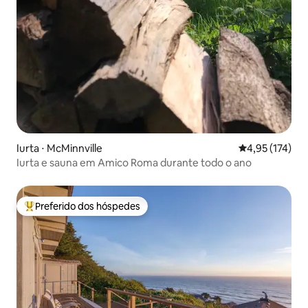
Iurta ⋅ McMinnville
4,95 de uma av
4,95 (174)
Iurta e sauna em Amico Roma durante todo o ano
Preferido dos hóspedes
Entre os melhores preferidos dos hóspedes