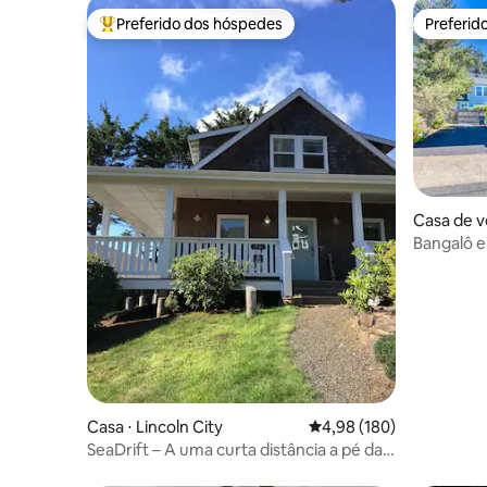
Preferido dos hóspedes
Preferid
Entre os melhores preferidos dos hóspedes
Preferid
Casa de ve
ty
Bangalô em
Casa ⋅ Lincoln City
4,98 de uma avaliação m
4,98 (180)
SeaDrift – A uma curta distância a pé da
praia de Roads End