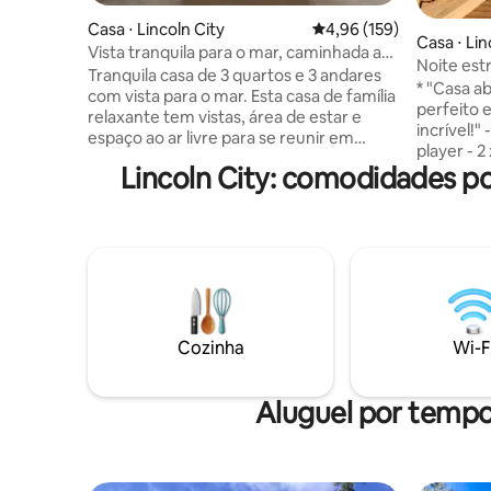
Casa ⋅ Lincoln City
4,96 de uma avaliação m
4,96 (159)
Casa ⋅ Lin
Vista tranquila para o mar, caminhada até
Noite estr
a praia, suíte king.
Tranquila casa de 3 quartos e 3 andares
180* à be
* "Casa a
com vista para o mar. Esta casa de família
perfeito 
relaxante tem vistas, área de estar e
incrível!" - 55" Smart TV Living/rm + DVD
espaço ao ar livre para se reunir em
player - 2
todos os andares. A vista do andar de
Lincoln City: comodidades p
Banheira
cima é linda! Encontre-se cativado pelo
com eleva
pôr do sol. Veja alguns dos veados locais
estilo pa
pastando no quintal. A praia fica a uma
jantar - 
curta caminhada de 0,4 milhas ou você
Estaciona
pode fazer uma curta viagem de carro
300 Mbps 
até o parque do fim da estrada. A cidade
bilhar, pi
de Lincoln tem 7 milhas de praias para
brinquedos
explorar e você pode ser um dos
minutos (
sortudos a encontrar um flutuador de
Cozinha
Wi-F
(acesso à 
vidro especialmente criado e escondido
Supermerc
localmente.
Lincoln Ci
Aluguel por temp