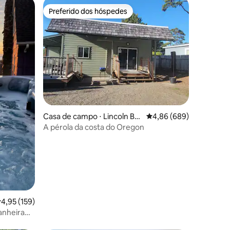
Preferido dos hóspedes
os hóspedes
Preferido dos hóspedes
ções
Casa de campo ⋅ Lincoln Be
4,86 de uma avaliação m
4,86 (689)
ach
A pérola da costa do Oregon
,95 de uma avaliação média de 5, 159 avaliações
4,95 (159)
anheira
ia, 2