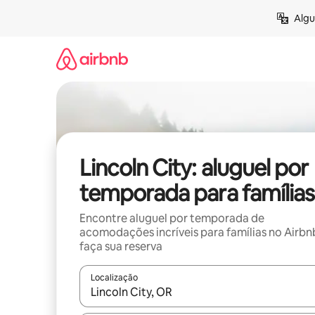
Pular
Algu
para
o
conteúdo
Lincoln City: aluguel por
temporada para famílias
Encontre aluguel por temporada de
acomodações incríveis para famílias no Airbn
faça sua reserva
Localização
Quando os resultados estiverem disponíveis, expl