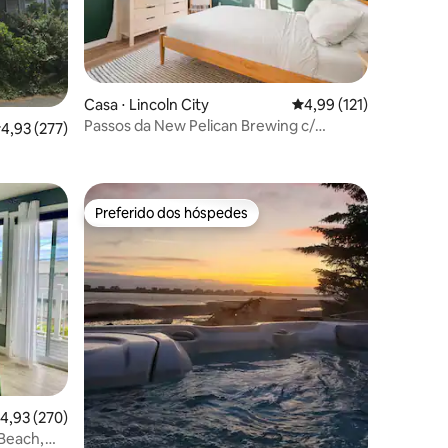
ções
Casa ⋅ Lincoln City
4,99 de uma avaliação 
4,99 (121)
Passos da New Pelican Brewing c/
,93 de uma avaliação média de 5, 277 avaliações
4,93 (277)
banheira de hidromassagem!
Preferido dos hóspedes
Preferido dos hóspedes
ções
,93 de uma avaliação média de 5, 270 avaliações
4,93 (270)
Beach,