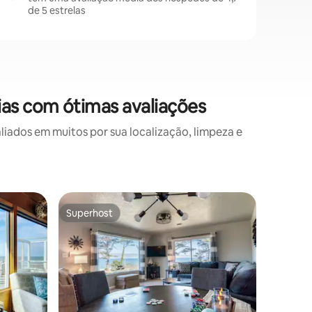
de 5 estrelas
ias com ótimas avaliações
ados em muitos por sua localização, limpeza e
Condomíni
Superhost
Prefe
os hóspedes
Superhost
Entre o
Recém-atu
Nosso ac
costeiro 
pode ser
quanto qu
apenas s
aproveita