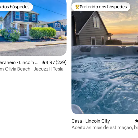
o dos hóspedes
Preferido dos hóspedes
o dos hóspedes
Entre os melhores preferidos d
raneio ⋅ Lincoln Ci
4,97 de uma avaliação média de 5, 229 avalia
4,97 (229)
 Olivia Beach | Jacuzzi | Tesla
édia de 5, 180 avaliações
Casa ⋅ Lincoln City
4
Aceita animais de estimação, b
de hidromassagem, acesso à pra