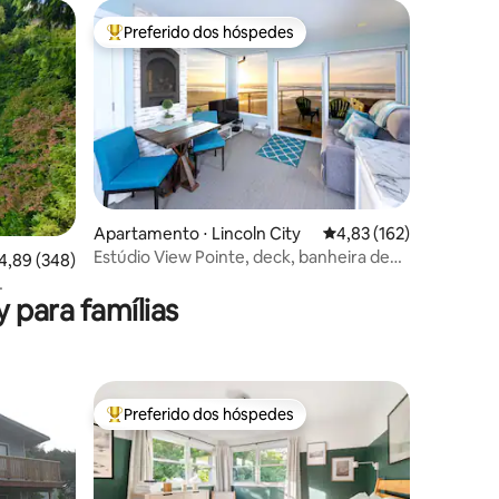
Preferido dos hóspedes
os hóspedes
Entre os melhores preferidos dos hóspedes
ções
Apartamento ⋅ Lincoln City
4,83 de uma avaliação 
4,83 (162)
Estúdio View Pointe, deck, banheira de
,89 de uma avaliação média de 5, 348 avaliações
4,89 (348)
hidromassagem e vista para o mar
 para famílias
w
Preferido dos hóspedes
os hóspedes
Entre os melhores preferidos dos hóspedes