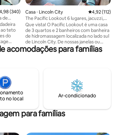
fazemos 
conversa
ções
,98 de uma avaliação média de 5, 340 avaliações
4,98 (340)
Casa ⋅ Lincoln City
4,92 de uma avaliação 
4,92 (112)
pescando
a de
The Pacific Lookout 6 lugares, jacuzzi,
da costa.
animais de estimação
dadeira
Que vista! O Pacific Lookout é uma casa
coquetéis
de 3 quartos e 2 banheiros com banheira
a apenas
es do
de hidromassagem localizada no lado sul
Harbor. 
ntage
de Lincoln City. De nossas janelas ou
este peq
de acomodações para famílias
raia
convés, você pode desfrutar do pôr do
quanto nós!!! ***Observ
ivos e
sol de tirar o fôlego, assistir à ação do
apartame
sta casa é
surf e das ondas, pegar um jato de baleia
elevador.
ilos com a
ocasional ou um barco de pesca perto do
ao ar livre
horizonte. As compras na cidade de
istas
Lincoln ficam a uma curta distância de
elhor
carro ao norte da área de Nelscott ou do
utos de
Outlet Mall. Também algumas opções
ionamento
resort e
incríveis de restaurantes, incluindo
Ar-condicionado
to no local
 crianças,
Fathoms, Kylos Grill e Blackfish Cafe ou
ora de
para mais descontraído
gem para famílias