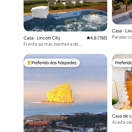
Casa ⋅ Lin
Paraíso co
Casa ⋅ Lincoln City
4,8 de uma avaliação m
4,8 (158)
floresta e
Frente ao mar, banheira de
hidromassagem, caminhada até o
cassino
Preferido dos hóspedes
Preferid
Entre os melhores preferidos dos hóspedes
Preferid
Casa de c
Aceita cãe
praia de T