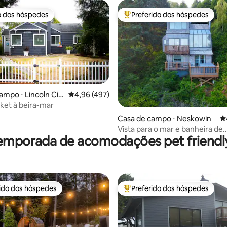
camas king size, vista
o dos hóspedes
Preferido dos hóspedes
o dos hóspedes
Entre os melhores preferidos d
ampo ⋅ Lincoln Cit
4,96 de uma avaliação média de 5, 497 avalia
4,96 (497)
cket à beira-mar
édia de 5, 149 avaliações
Casa de campo ⋅ Neskowin
4
Vista para o mar e banheira de
emporada de acomodações pet friendly
hidromassagem no The Burro
rido dos hóspedes
Preferido dos hóspedes
 melhores preferidos dos hóspedes
Entre os melhores preferidos d