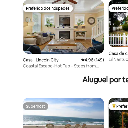
Preferido dos hóspedes
Preferid
Preferido dos hóspedes
Preferid
Casa de c
y
Lil Nantu
Casa ⋅ Lincoln City
4,96 de uma avaliação m
4,96 (149)
Coastal Escape-Hot Tub – Steps from
Olivia Beach!
Aluguel por t
Superhost
Prefe
Superhost
Entre os