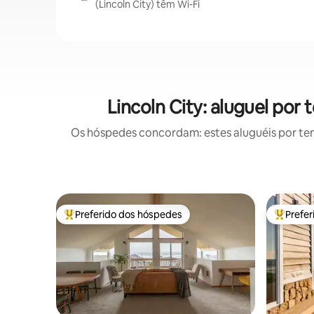
(Lincoln City) têm Wi-Fi
Lincoln City: aluguel po
Os hóspedes concordam: estes aluguéis por te
Preferido dos hóspedes
Prefe
Entre os melhores preferidos dos hóspedes
Entre os