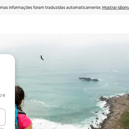
mas informações foram traduzidas automaticamente. 
Mostrar idioma
b e
ore-os usando as seta para cima e para baixo do teclado ou tocando e