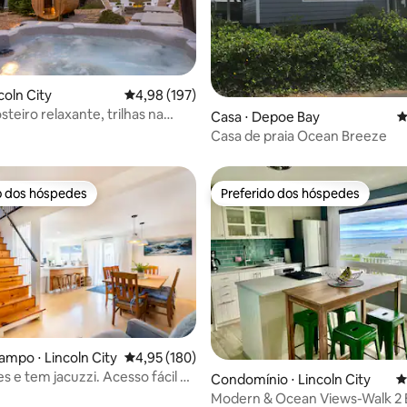
coln City
4,98 de uma avaliação média de 5, 197 avalia
4,98 (197)
steiro relaxante, trilhas na
édia de 5, 158 avaliações
Casa ⋅ Depoe Bay
4
 vista para o mar
Casa de praia Ocean Breeze
o dos hóspedes
Preferido dos hóspedes
o dos hóspedes
Preferido dos hóspedes
ampo ⋅ Lincoln City
4,95 de uma avaliação média de 5, 180 avalia
4,95 (180)
s e tem jacuzzi. Acesso fácil à
Condomínio ⋅ Lincoln City
4
aft
Modern & Ocean Views-Walk 2 