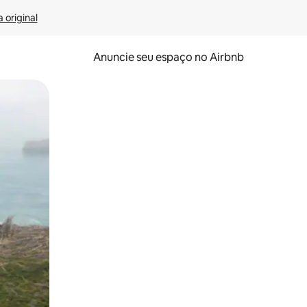
 original
Anuncie seu espaço no Airbnb
 deslizando o dedo na tela.