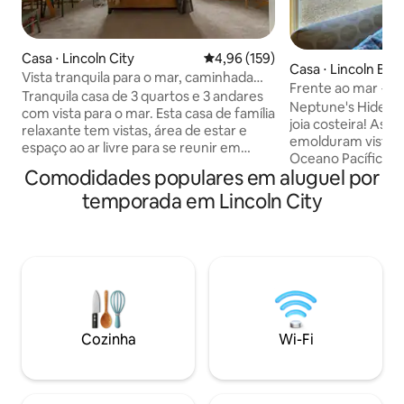
Casa ⋅ Lincoln City
4,96 de uma avaliação média de 
4,96 (159)
Casa ⋅ Lincoln Bea
Vista tranquila para o mar, caminhada
Frente ao mar + c
até a praia, suíte king.
Tranquila casa de 3 quartos e 3 andares
hidromassagem = c
Neptune's Hideaw
com vista para o mar. Esta casa de família
paradisíaca!
joia costeira! As janelas do chão ao teto
relaxante tem vistas, área de estar e
emolduram vistas
espaço ao ar livre para se reunir em
Oceano Pacífico, e
todos os andares. A vista do andar de
Comodidades populares em aluguel por
evoca o calor de u
cima é linda! Encontre-se cativado pelo
clássica. Com esp
temporada em Lincoln City
pôr do sol. Veja alguns dos veados locais
uma atmosfera des
pastando no quintal. A praia fica a uma
é perfeita para en
curta caminhada de 0,4 milhas ou você
com a família e os
pode fazer uma curta viagem de carro
ar livre convida v
até o parque do fim da estrada. A cidade
vistas espetacular
de Lincoln tem 7 milhas de praias para
melhor parte? Voc
explorar e você pode ser um dos
minutos de um ca
sortudos a encontrar um flutuador de
de resort e restau
vidro especialmente criado e escondido
Cozinha
Wi-Fi
Traga crianças, tr
localmente.
— é hora de relaxa