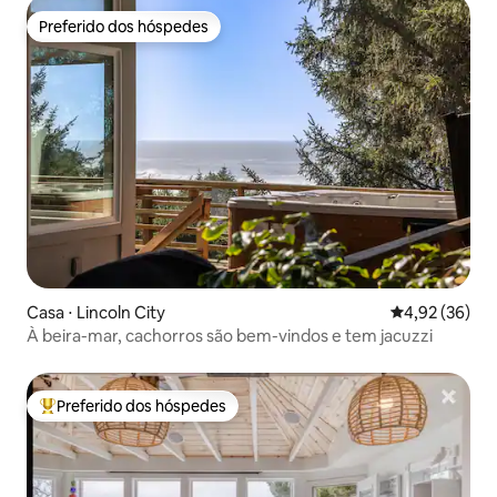
Preferido dos hóspedes
Preferido dos hóspedes
Casa ⋅ Lincoln City
4,92 de uma a
4,92 (36)
À beira-mar, cachorros são bem-vindos e tem jacuzzi
Preferido dos hóspedes
Entre os melhores preferidos dos hóspedes