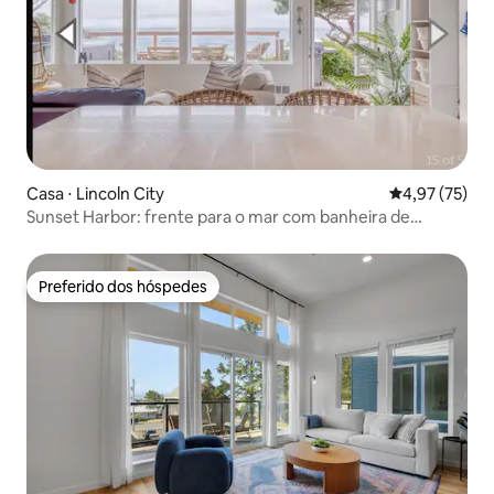
Casa ⋅ Lincoln City
4,97 de uma a
4,97 (75)
Sunset Harbor: frente para o mar com banheira de
hidromassagem para cães
Preferido dos hóspedes
Preferido dos hóspedes