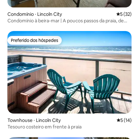
Condomínio ⋅ Lincoln City
5 de uma a
5 (32)
Condomínio à beira-mar | A poucos passos da praia, de
lojas e de restaurantes
Preferido dos hóspedes
Preferido dos hóspedes
Townhouse ⋅ Lincoln City
5 de uma a
5 (14)
Tesouro costeiro em frente à praia