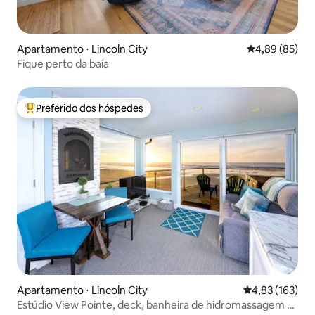
Apartamento ⋅ Lincoln City
4,89 de uma a
4,89 (85)
Fique perto da baía
Preferido dos hóspedes
Entre os melhores preferidos dos hóspedes
Apartamento ⋅ Lincoln City
4,83 de uma av
4,83 (163)
Estúdio View Pointe, deck, banheira de hidromassagem e