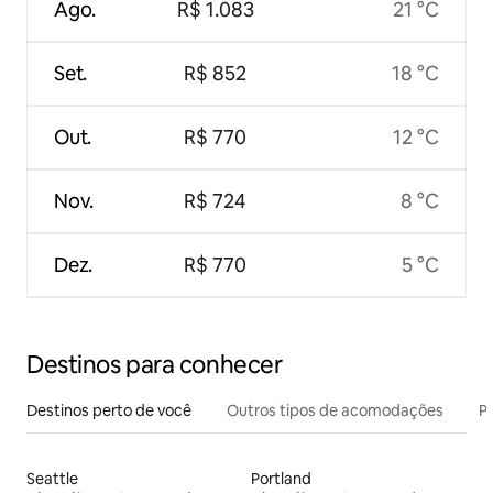
Ago.
R$ 1.083
21 °C
Set.
R$ 852
18 °C
Out.
R$ 770
12 °C
Nov.
R$ 724
8 °C
Dez.
R$ 770
5 °C
Destinos para conhecer
Destinos perto de você
Outros tipos de acomodações
Pr
Seattle
Portland