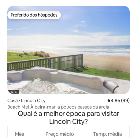
vista para o mar
Preferido dos hóspedes
Preferido dos hóspedes
Casa ⋅ Lincoln City
4,86 de uma av
4,86 (99)
Beach Me! À beira-mar, a poucos passos da areia
Qual é a melhor época para visitar
Lincoln City?
Mês
Preço médio
Temp. média