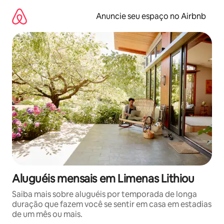
Pular
para
Anuncie seu espaço no Airbnb
o
conteúdo
Aluguéis mensais em Limenas Lithiou
Saiba mais sobre aluguéis por temporada de longa
duração que fazem você se sentir em casa em estadias
de um mês ou mais.