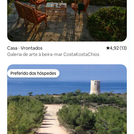
Casa ⋅ Vrontados
4,92 de uma a
4,92 (13)
Galeria de arte à beira-mar CostaKostaChios
Preferido dos hóspedes
Preferido dos hóspedes