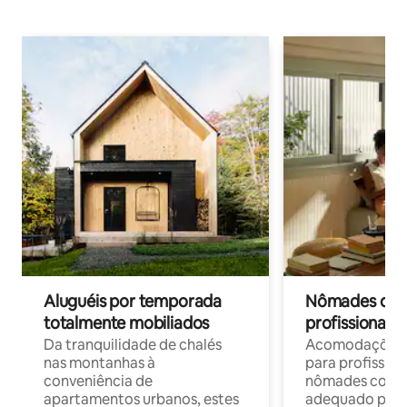
Aluguéis por temporada
Nômades digit
totalmente mobiliados
profissionais 
Da tranquilidade de chalés
Acomodações c
nas montanhas à
para profission
conveniência de
nômades com W
apartamentos urbanos, estes
adequado para 