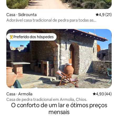
Casa ⋅ Sidirounta
4,9 de uma a
4,9 (21)
Adorável casa tradicional de pedra para todas as
estações.
Preferido dos hóspedes
Entre os melhores preferidos dos hóspedes
Casa ⋅ Armolia
4,93 de uma a
4,93 (44)
Casa de pedra tradicional em Armolia, Chios.
O conforto de um lar e ótimos preços
mensais