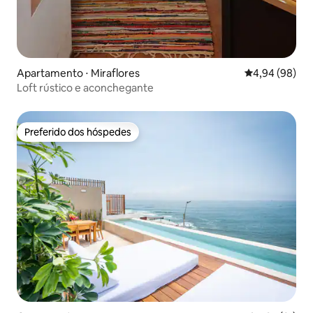
Apartamento ⋅ Miraflores
4,94 de uma av
4,94 (98)
Loft rústico e aconchegante
Preferido dos hóspedes
Preferido dos hóspedes