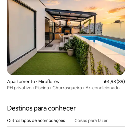
Apartamento ⋅ Miraflores
4,93 de uma a
4,93 (89)
PH privativo • Piscina • Churrasqueira • Ar-condicionado •
Bicicletas • Chef VIP
Destinos para conhecer
Outros tipos de acomodações
Coisas para fazer