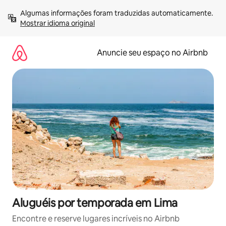
Pular
Algumas informações foram traduzidas automaticamente. 
para
Mostrar idioma original
o
conteúdo
Anuncie seu espaço no Airbnb
Aluguéis por temporada em Lima
Encontre e reserve lugares incríveis no Airbnb