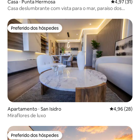
Casa ⋅ Punta Hermosa
4,97 de uma a
4,97 (31)
Casa deslumbrante com vista para o mar, paraíso dos
surfistas,
Preferido dos hóspedes
Preferido dos hóspedes
Apartamento ⋅ San Isidro
4,96 de uma a
4,96 (28)
Miraflores de luxo
Preferido dos hóspedes
Preferido dos hóspedes