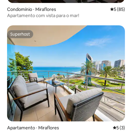
Condomínio ⋅ Miraflores
5 de uma a
5 (85)
Apartamento com vista para o mar!
Superhost
Superhost
Apartamento ⋅ Miraflores
5 de uma 
5 (3)