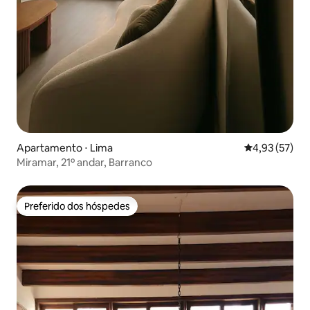
Apartamento ⋅ Lima
4,93 de uma a
4,93 (57)
Miramar, 21º andar, Barranco
Preferido dos hóspedes
Preferido dos hóspedes