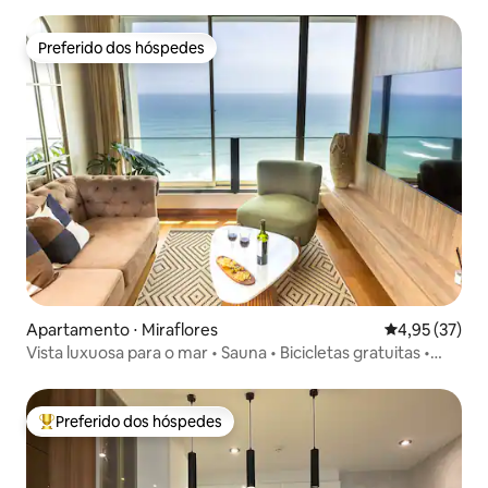
Preferido dos hóspedes
Preferido dos hóspedes
Apartamento ⋅ Miraflores
4,95 de uma a
4,95 (37)
Vista luxuosa para o mar • Sauna • Bicicletas gratuitas •
Tour VIP • Chef VIP
Preferido dos hóspedes
Entre os melhores preferidos dos hóspedes