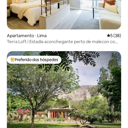
Apartamento ⋅ Lima
5 de uma a
5 (38)
Terra Loft | Estadia aconchegante perto de malecon com
piscina
Preferido dos hóspedes
Entre os melhores preferidos dos hóspedes