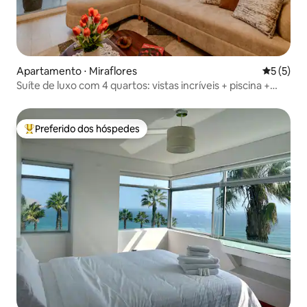
Apartamento ⋅ Miraflores
5 de uma 
5 (5)
Suíte de luxo com 4 quartos: vistas incríveis + piscina +
estacionamento
Preferido dos hóspedes
Entre os melhores preferidos dos hóspedes