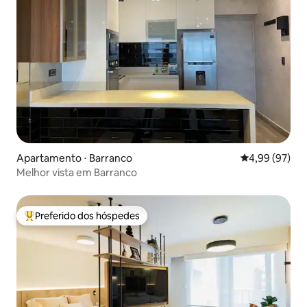
Apartamento ⋅ Barranco
4,99 de uma a
4,99 (97)
Melhor vista em Barranco
Preferido dos hóspedes
Entre os melhores preferidos dos hóspedes