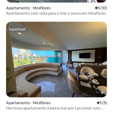
Apartamento ⋅ Miraflores
5 de uma a
5 (10)
Apartamento com vista para o mar e sauna em Miraflores
Superhost
Superhost
Apartamento ⋅ Miraflores
5 de uma 
5 (5)
Hermoso apartamento à beira-mar por Larcomar com
cama king-size