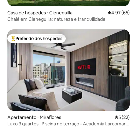
Casa de hóspedes ⋅ Cieneguilla
4,97 de uma a
4,97 (65)
Chalé em Cieneguilla: natureza e tranquilidade
Preferido dos hóspedes
Entre os melhores preferidos dos hóspedes
Apartamento ⋅ Miraflores
5 de uma a
5 (22)
Luxo 3 quartos · Piscina no terraço • Academia Larcomar
Miraflores