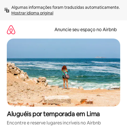
Pular
Algumas informações foram traduzidas automaticamente. 
para
Mostrar idioma original
o
conteúdo
Anuncie seu espaço no Airbnb
Aluguéis por temporada em Lima
Encontre e reserve lugares incríveis no Airbnb