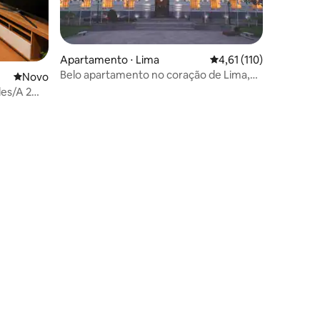
Apartamento ⋅ Lima
4,61 de uma avaliação 
4,61 (110)
Belo apartamento no coração de Lima,
Novo lugar para ficar
Novo
século XVIII, número 1
es/A 2