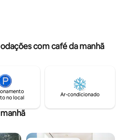
aurantes,
Localizado a poucos minutos a pé do
inha. Você
Centro Financeiro de San Isidro, da área
dades
gastronômica - Bairro Dos de Mayo /
terraço e
bares famosos e muito mais. Entrada
ajantes
autônoma 📟, 👮 Recepção 24 horas.,
 e
Edifício moderno com comodidades para
aproveitar.
omodações com café da manhã
ionamento
Ar-condicionado
to no local
a manhã