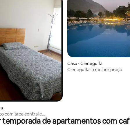
Casa ⋅ Cieneguilla
Cieneguilla, o melhor preço
ma
o com área central e
r temporada de apartamentos com ca
o