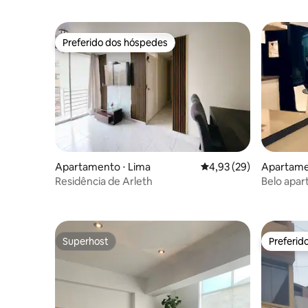
Preferido dos hóspedes
Preferido dos hóspedes
Apartamento ⋅ Lima
4,93 de uma avaliação 
4,93 (29)
Apartame
Residência de Arleth
Belo apa
Superhost
Preferid
Superhost
Preferid