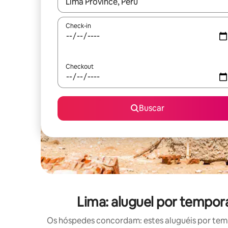
Quando os resultados estiverem disponíveis, expl
Check-in
Checkout
Buscar
Lima: aluguel por tempo
Os hóspedes concordam: estes aluguéis por tem