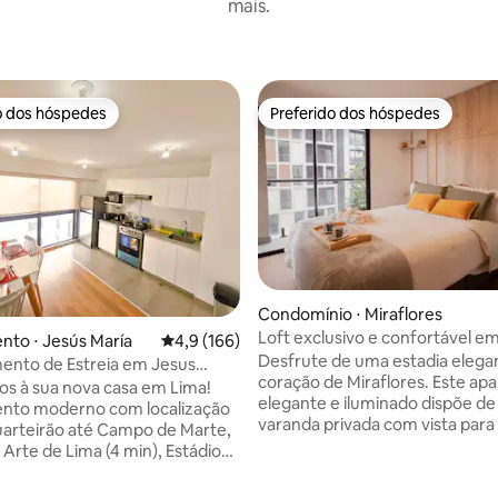
mais.
o dos hóspedes
Preferido dos hóspedes
o dos hóspedes
Preferido dos hóspedes
Condomínio ⋅ Miraflores
Loft exclusivo e confortável e
to ⋅ Jesús María
4,9 de uma avaliação média de 5, 166 avalia
4,9 (166)
Miraflores
Desfrute de uma estadia elega
ento de Estreia em Jesus
coração de Miraflores. Este a
ipado
s à sua nova casa em Lima!
elegante e iluminado dispõe d
nto moderno com localização
varanda privada com vista para 
quarteirão até Campo de Marte,
uma cama queen size de pelúcia
Arte de Lima (4 min), Estádio
rápido, Smart TV e uma cozinh
5 min), Parque de la Exposición
totalmente equipada. A poucos
Centro Histórico de Lima (10