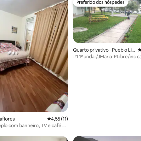
Preferido dos hóspedes
Preferido dos hóspedes
Quarto privativo ⋅ Pueblo Lib
4
re
#1 1º andar/JMaria-PLibre/inc c
manhã/perto da Av. Brasil
média de 5, 28 avaliações
aflores
4,55 de uma avaliação média de 5, 11 avalia
4,55 (11)
plo com banheiro, TV e café da