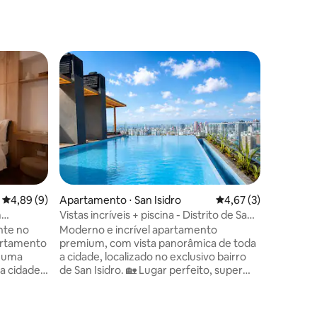
Apartame
Apartame
San Migu
Um refúg
dois. Loc
15 minut
a 5 minu
entreten
Verde. T
banheiro
privativa
4,89 de uma avaliação média de 5, 9 avaliações
4,89 (9)
Apartamento ⋅ San Isidro
4,67 de uma avaliaçã
4,67 (3)
para sho
m
Vistas incríveis + piscina - Distrito de San
ções
férias ou
Isidro - 3 quartos
nte no
Moderno e incrível apartamento
Smart TV 
partamento
premium, com vista panorâmica de toda
Star+ par
e uma
a cidade, localizado no exclusivo bairro
agradáve
a cidade,
de San Isidro. 🏡 Lugar perfeito, super
pagament
, Wi-Fi
central para começar a conhecer Lima,
a
com todas as comodidades que você
 passos
precisa, totalmente equipado. 🌇