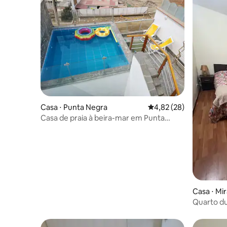
Casa ⋅ Punta Negra
4,82 de uma avaliação 
4,82 (28)
Casa de praia à beira-mar em Punta
Negra
Casa ⋅ Mir
Quarto du
manhã