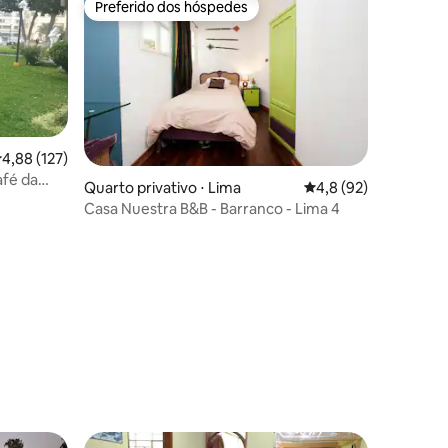
Preferido dos hóspedes
Preferido dos hóspedes
,88 de uma avaliação média de 5, 127 avaliações
4,88 (127)
afé da
Quarto privativo ⋅ Lima
4,8 de uma avaliação
4,8 (92)
Casa Nuestra B&B - Barranco - Lima 4
ções