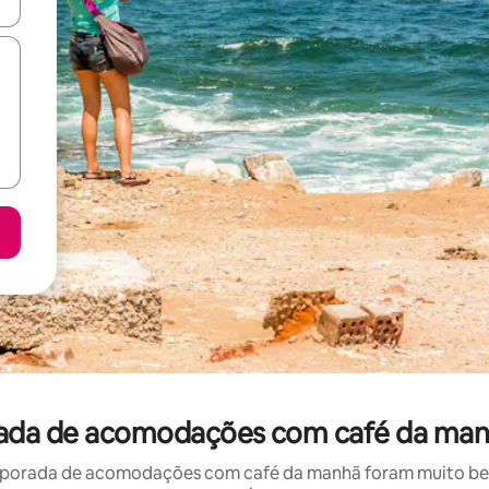
ore-os usando as seta para cima e para baixo do teclado ou tocando e
rada de acomodações com café da man
porada de acomodações com café da manhã foram muito bem 