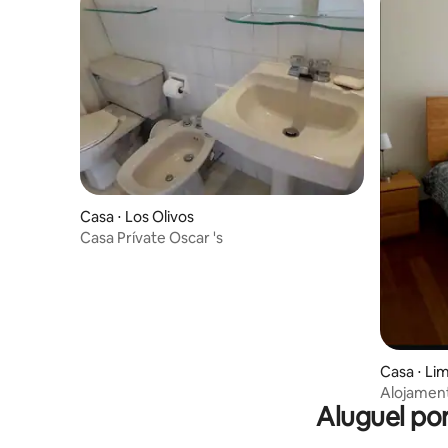
Casa ⋅ Los Olivos
Casa Prívate Oscar 's
Casa ⋅ Li
Alojament
Aluguel po
adequad