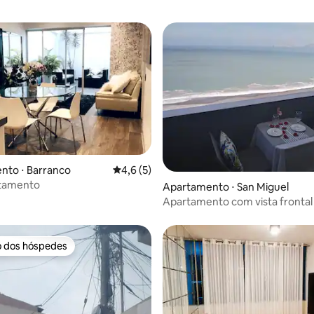
média de 5, 29 avaliações
nto ⋅ Barranco
4,6 de uma avaliação média de 5, 5 avalia
4,6 (5)
rtamento
Apartamento ⋅ San Miguel
Apartamento com vista frontal
mar
o dos hóspedes
o dos hóspedes