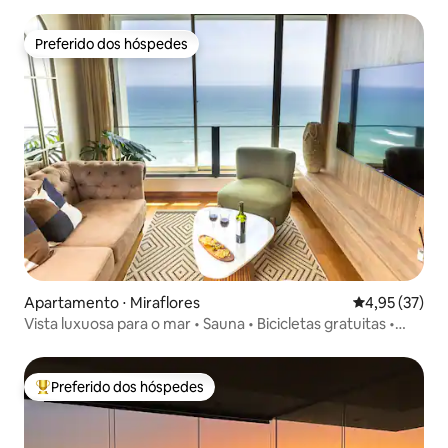
Preferido dos hóspedes
Preferido dos hóspedes
Apartamento ⋅ Miraflores
4,95 de uma a
4,95 (37)
Vista luxuosa para o mar • Sauna • Bicicletas gratuitas •
Tour VIP • Chef VIP
Preferido dos hóspedes
Entre os melhores preferidos dos hóspedes