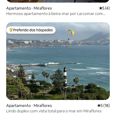
Apartamento ⋅ Miraflores
5 de uma 
5 (4)
Hermoso apartamento à beira-mar por Larcomar com
cama king-size
Preferido dos hóspedes
Entre os melhores preferidos dos hóspedes
Apartamento ⋅ Miraflores
5 de uma a
5 (18)
Lindo duplex com vista total para o mar em Miraflores