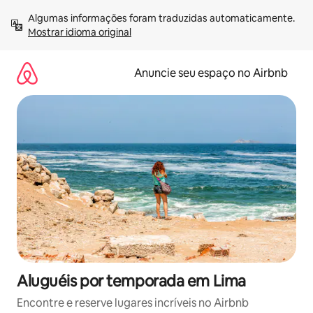
Pular
Algumas informações foram traduzidas automaticamente. 
para
Mostrar idioma original
o
conteúdo
Anuncie seu espaço no Airbnb
Aluguéis por temporada em Lima
Encontre e reserve lugares incríveis no Airbnb