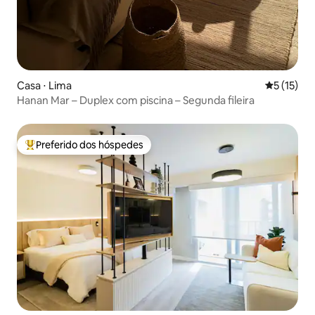
Casa ⋅ Lima
5 de uma a
5 (15)
Hanan Mar – Duplex com piscina – Segunda fileira
Preferido dos hóspedes
Entre os melhores preferidos dos hóspedes