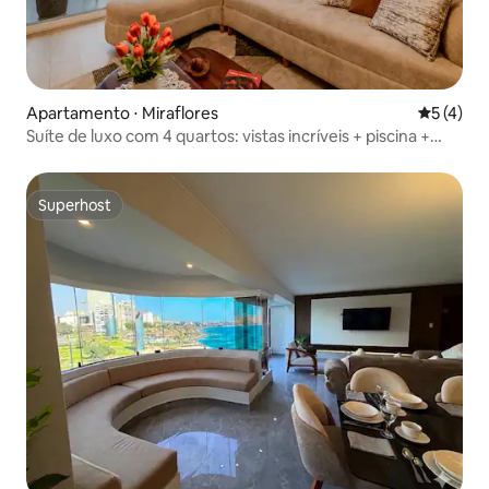
Apartamento ⋅ Miraflores
5 de uma 
5 (4)
Suíte de luxo com 4 quartos: vistas incríveis + piscina +
estacionamento
Superhost
Superhost