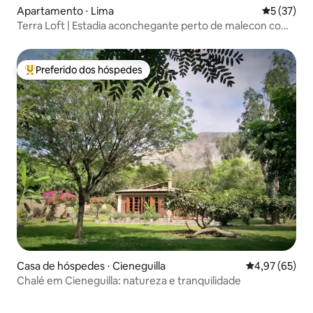
Apartamento ⋅ Lima
5 de uma a
5 (37)
Terra Loft | Estadia aconchegante perto de malecon com
piscina
Preferido dos hóspedes
Entre os melhores preferidos dos hóspedes
Casa de hóspedes ⋅ Cieneguilla
4,97 de uma a
4,97 (65)
Chalé em Cieneguilla: natureza e tranquilidade