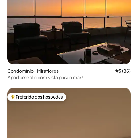
Condomínio ⋅ Miraflores
5 de uma a
5 (86)
Apartamento com vista para o mar!
Preferido dos hóspedes
Entre os melhores preferidos dos hóspedes