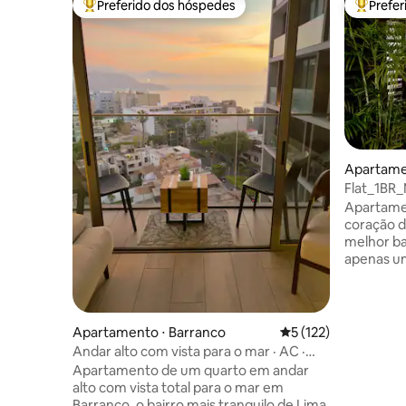
Preferido dos hóspedes
Prefe
Entre os melhores preferidos dos hóspedes
Entre os
Apartame
Flat_1BR_
Apartamen
coração de Mira
melhor bai
apenas um
melhor lo
perto dos
supermerc
distância
Apartamento ⋅ Barranco
5 de uma avaliação m
5 (122)
bares e v
Andar alto com vista para o mar · AC ·
distância a pé. Situado no 
500 Mbps · Piscina e academia
Apartamento de um quarto em andar
de uma ca
alto com vista total para o mar em
quarto ac
Barranco, o bairro mais tranquilo de Lima