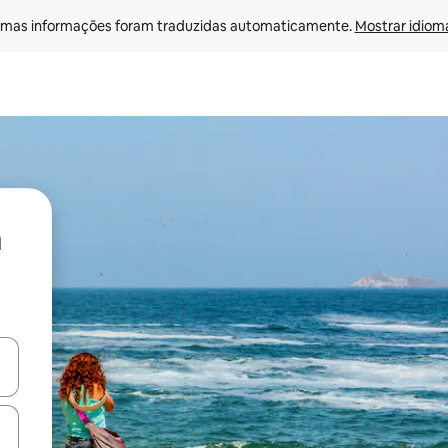
mas informações foram traduzidas automaticamente. 
Mostrar idioma
ore-os usando as seta para cima e para baixo do teclado ou tocando e