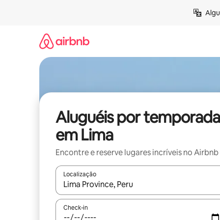
Pular
Algu
para
o
conteúdo
Aluguéis por temporada
em Lima
Encontre e reserve lugares incríveis no Airbnb
Localização
Quando os resultados estiverem disponíveis, expl
Check-in