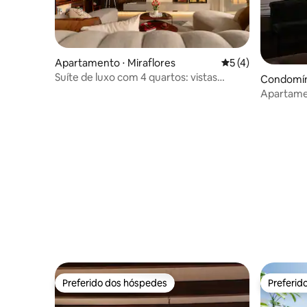
Apartamento ⋅ Miraflores
5 de uma avaliação
5 (4)
Suíte de luxo com 4 quartos: vistas
Condomíni
incríveis + piscina + estacionamento
Apartamen
Preferido dos hóspedes
Preferid
Preferido dos hóspedes
Preferid