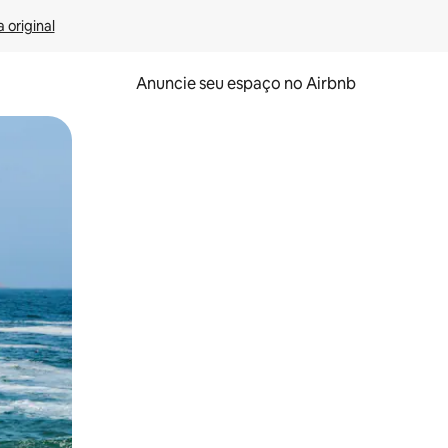
 original
Anuncie seu espaço no Airbnb
 deslizando o dedo na tela.