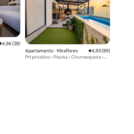
4,96 de uma avaliação média de 5, 28 avaliações
4,96 (28)
ções
Apartamento ⋅ Miraflores
4,93 de uma avaliação
4,93 (89)
PH privativo • Piscina • Churrasqueira •
Ar-condicionado • Bicicletas • Chef VIP