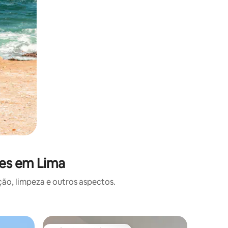
ões em Lima
o, limpeza e outros aspectos.
Apartame