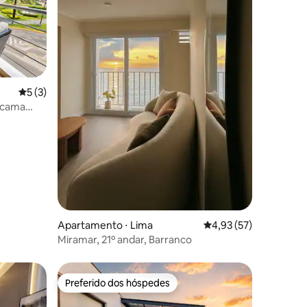
ções
5 de uma avaliação média de 5, 3 avaliações
5 (3)
e cama
Apartamento ⋅ Lima
4,93 de uma avaliação
4,93 (57)
Miramar, 21º andar, Barranco
Preferido dos hóspedes
Preferido dos hóspedes