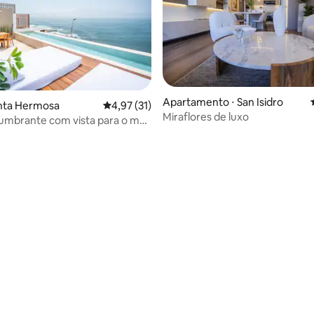
Apartamento ⋅ San Isidro
unta Hermosa
4,97 de uma avaliação média de 5, 31 avalia
4,97 (31)
Miraflores de luxo
umbrante com vista para o mar,
s surfistas,