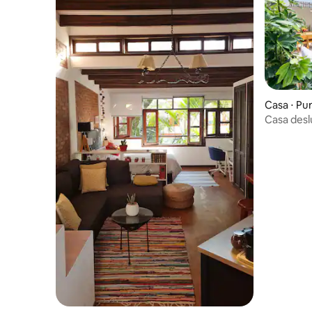
Casa ⋅ P
Casa desl
paraíso do