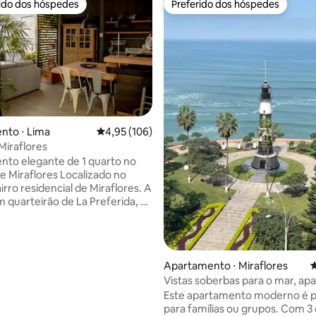
rido dos hóspedes
Preferido dos hóspedes
 melhores preferidos dos hóspedes
Preferido dos hóspedes
nto ⋅ Lima
4,95 de uma avaliação média de 5, 106 avalia
4,95 (106)
Miraflores
to elegante de 1 quarto no
flores Localizado no
rro residencial de Miraflores. A
 quarteirão de La Preferida, o
cal de frutos do mar da cidade e
 melhores cafés. Um
ado fica a dois quarteirões de
, com os melhores restaurantes,
édia de 5, 122 avaliações
Apartamento ⋅ Miraflores
4
ida noturna a uma curta
Vistas soberbas para o mar, a
terceiro andar
moderno de 3 quartos
Este apartamento moderno é p
sa, o apartamento possui um
para famílias ou grupos. Com 3️
onchegante, uma área de estar