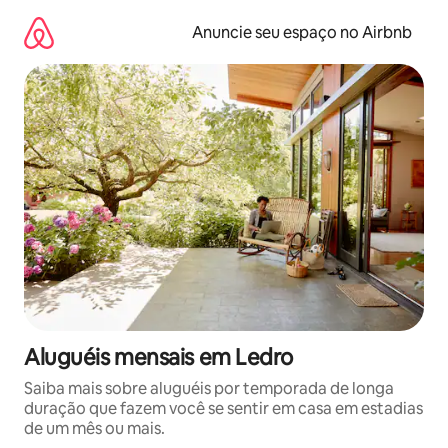
Pular
para
Anuncie seu espaço no Airbnb
o
conteúdo
Aluguéis mensais em Ledro
Saiba mais sobre aluguéis por temporada de longa
duração que fazem você se sentir em casa em estadias
de um mês ou mais.