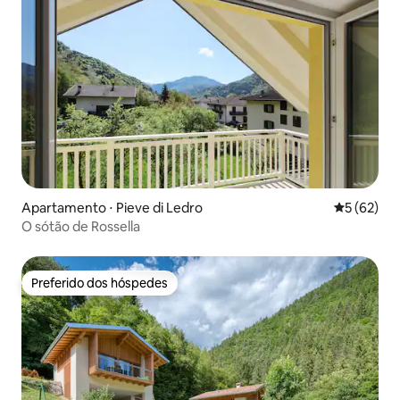
Apartamento ⋅ Pieve di Ledro
5 de uma a
5 (62)
O sótão de Rossella
Preferido dos hóspedes
Preferido dos hóspedes