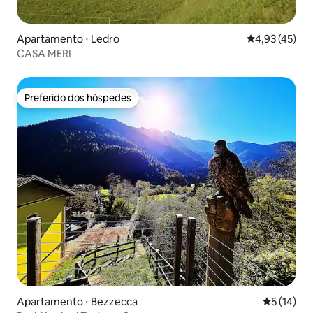
Apartamento ⋅ Ledro
4,93 de uma a
4,93 (45)
CASA MERI
Preferido dos hóspedes
Preferido dos hóspedes
Apartamento ⋅ Bezzecca
5 de uma a
5 (14)