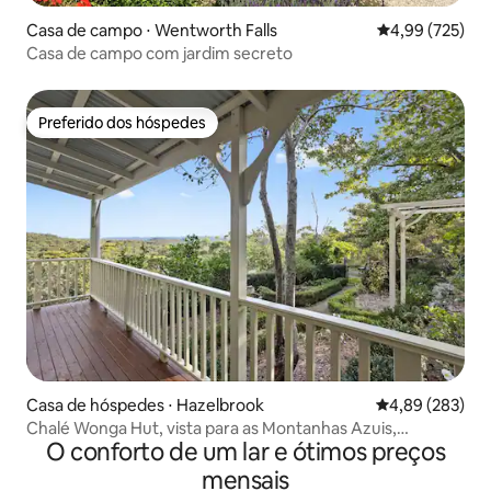
Casa de campo ⋅ Wentworth Falls
4,99 de uma av
4,99 (725)
Casa de campo com jardim secreto
Preferido dos hóspedes
Preferido dos hóspedes
Casa de hóspedes ⋅ Hazelbrook
4,89 de uma ava
4,89 (283)
Chalé Wonga Hut, vista para as Montanhas Azuis,
O conforto de um lar e ótimos preços
Austrália
mensais