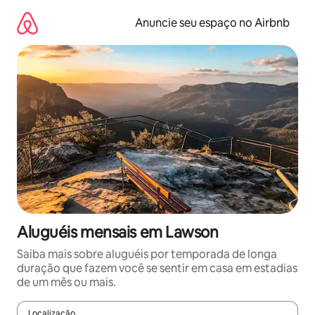
Pular
para
Anuncie seu espaço no Airbnb
o
conteúdo
Aluguéis mensais em Lawson
Saiba mais sobre aluguéis por temporada de longa
duração que fazem você se sentir em casa em estadias
de um mês ou mais.
Localização