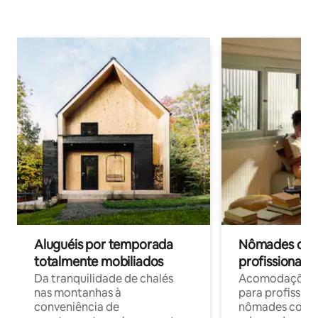
Aluguéis por temporada
Nômades digit
totalmente mobiliados
profissionais 
Da tranquilidade de chalés
Acomodações c
nas montanhas à
para profission
conveniência de
nômades com W