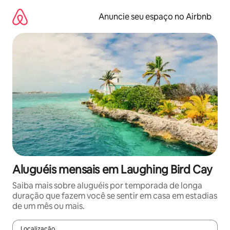
Pular
para
Anuncie seu espaço no Airbnb
o
conteúdo
Aluguéis mensais em Laughing Bird Cay
Saiba mais sobre aluguéis por temporada de longa
duração que fazem você se sentir em casa em estadias
de um mês ou mais.
Localização