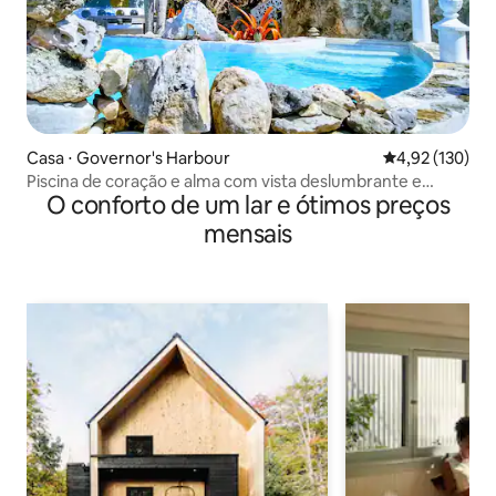
Casa ⋅ Governor's Harbour
4,92 de uma av
4,92 (130)
Piscina de coração e alma com vista deslumbrante e
O conforto de um lar e ótimos preços
jardim sereno
mensais