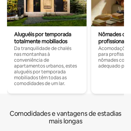
Aluguéis por temporada
Nômades digit
totalmente mobiliados
profissionais 
Da tranquilidade de chalés
Acomodações c
nas montanhas à
para profission
conveniência de
nômades com W
apartamentos urbanos, estes
adequado para 
aluguéis por temporada
mobiliados têm todas as
comodidades de um lar.
Comodidades e vantagens de estadias
mais longas