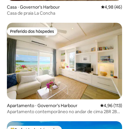
Casa ⋅ Governor's Harbour
4,98 de uma a
4,98 (46)
Casa de praia La Concha
Preferido dos hóspedes
Preferido dos hóspedes
Apartamento ⋅ Governor's Harbour
4,96 de uma av
4,96 (113)
Apartamento contemporâneo no andar de cima 2BR 2BA
à beira-mar