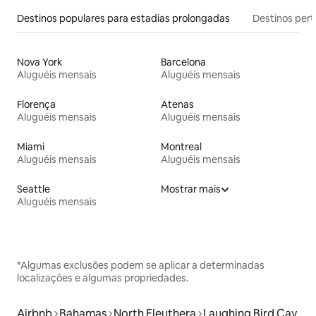
Destinos populares para estadias prolongadas
Destinos pert
Nova York
Barcelona
Aluguéis mensais
Aluguéis mensais
Florença
Atenas
Aluguéis mensais
Aluguéis mensais
Miami
Montreal
Aluguéis mensais
Aluguéis mensais
Seattle
Mostrar mais
Aluguéis mensais
*Algumas exclusões podem se aplicar a determinadas
localizações e algumas propriedades.
Airbnb
Bahamas
North Eleuthera
Laughing Bird Cay