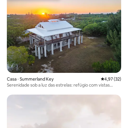
Casa ⋅ Summerland Key
4,97 de uma a
4,97 (32)
Serenidade sob a luz das estrelas: refúgio com vistas
deslumbrantes