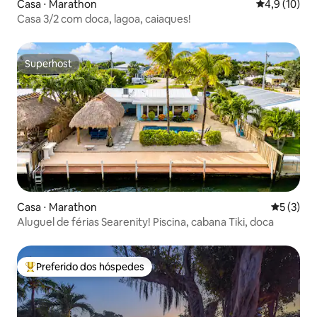
Casa ⋅ Marathon
4,9 de uma a
4,9 (10)
Casa 3/2 com doca, lagoa, caiaques!
Superhost
Superhost
Casa ⋅ Marathon
5 de uma 
5 (3)
Aluguel de férias Searenity! Piscina, cabana Tiki, doca
Preferido dos hóspedes
Entre os melhores preferidos dos hóspedes