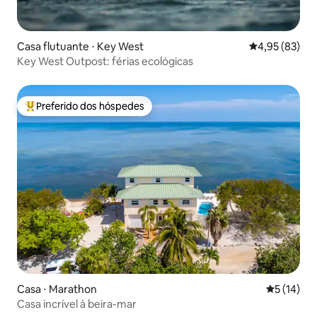
Casa flutuante ⋅ Key West
4,95 de uma a
4,95 (83)
Key West Outpost: férias ecológicas
Preferido dos hóspedes
Entre os melhores preferidos dos hóspedes
Casa ⋅ Marathon
5 de uma a
5 (14)
Casa incrível à beira-mar