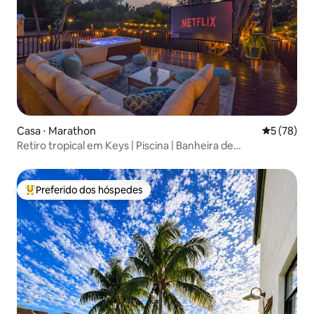
Casa ⋅ Marathon
5 de uma a
5 (78)
Retiro tropical em Keys | Piscina | Banheira de
hidromassagem | Cinema
Preferido dos hóspedes
Entre os melhores preferidos dos hóspedes