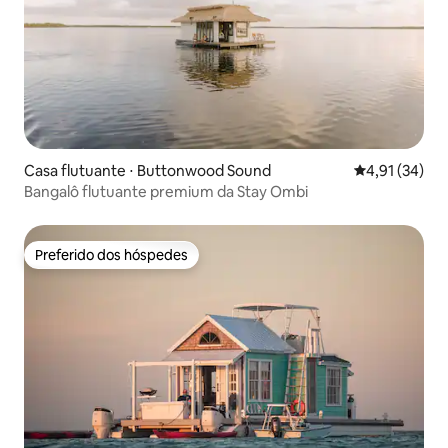
Casa flutuante ⋅ Buttonwood Sound
4,91 de uma a
4,91 (34)
Bangalô flutuante premium da Stay Ombi
Preferido dos hóspedes
Preferido dos hóspedes