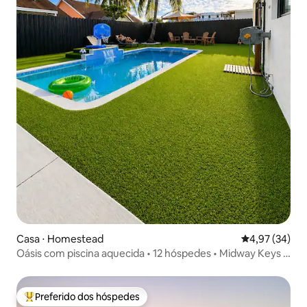
Casa ⋅ Homestead
4,97 de uma a
4,97 (34)
Oásis com piscina aquecida • 12 hóspedes • Midway Keys e
Miami
Preferido dos hóspedes
Entre os melhores preferidos dos hóspedes