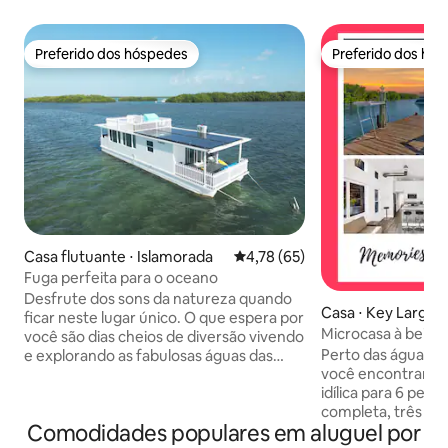
Preferido dos hóspedes
Preferido dos hó
Preferido dos hóspedes
Preferido dos hó
Casa flutuante ⋅ Islamorada
4,78 de uma avaliação média de
4,78 (65)
Fuga perfeita para o oceano
Desfrute dos sons da natureza quando
Casa ⋅ Key Largo
ficar neste lugar único. O que espera por
Microcasa à beira-m
você são dias cheios de diversão vivendo
Deck | Piscina
Perto das águas d
e explorando as fabulosas águas das
você encontrará 
Florida Keys em seu próprio paraíso
idílica para 6 pes
flutuante privado que é completamente
completa, três ca
movido a energia solar e todas as
Comodidades populares em aluguel por
acesso a uma pisci
comodidades funcionam 24 horas por