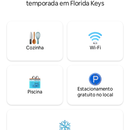
uma localização pr
dia, 7 dias por semana! Esta fabulosa
temporada em Florida Keys
desfrutar do melh
casa flutuante foi construída em 2025 e
Sente-se no convé
muito agradável, atualizada e
na água ou explore
confortável, é 100% movida a energia
caiaques e pranc
solar e ecológica Todas as comodidades
disponíveis. 10 minutos de carro do
funcionam com baterias e energia solar,
Gilbert's Resort A
para que você possa desfrutar de ar frio,
Parque Estadual 
geladeira, TV, 24 horas por dia, 7 dias por
Reef 22 minutos d
semana
Cozinha
Wi-Fi
African Queen Canal Experiment
Largo conosco e sa
Estacionamento
Piscina
gratuito no local