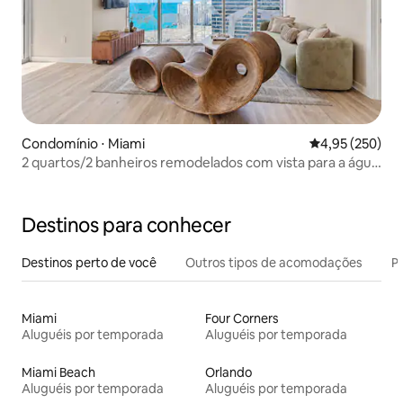
Condomínio ⋅ Miami
4,95 de uma av
4,95 (250)
2 quartos/2 banheiros remodelados com vista para a água
• Estacionamento gratuito • Piscina e spa
Destinos para conhecer
Destinos perto de você
Outros tipos de acomodações
Pr
Miami
Four Corners
Aluguéis por temporada
Aluguéis por temporada
Miami Beach
Orlando
Aluguéis por temporada
Aluguéis por temporada