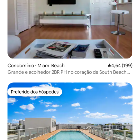
Condomínio ⋅ Miami Beach
4,64 de uma av
4,64 (199)
Grande e acolhedor 2BR PH no coração de South Beach
🏝
Preferido dos hóspedes
Preferido dos hóspedes