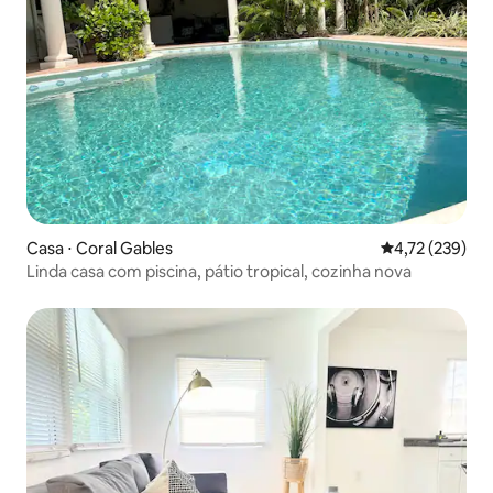
Casa ⋅ Coral Gables
4,72 de uma av
4,72 (239)
Linda casa com piscina, pátio tropical, cozinha nova