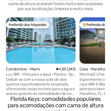
cama de altura acessível foram muito bem avaliadas
por sua localização, limpeza e muito mais.
Preferido dos hóspedes
Preferido dos 
Preferido dos hóspedes
Entre os melhore
Condomínio ⋅ Miami
4,95 de uma avaliação média de 
4,95 (243)
Casa ⋅ Marathon
Lux 2BR • Vista para a água • Piscina • Spa
Mermaid 's Paradis
• Estacionamento GRATUITO
Games ~ Views!
Delicie-se com a nossa suíte de dois
Experimente o cen
quartos requintadamente projetada,
casa 4BR 4.5Bath,
oferecendo vistas incríveis para a água e
pitoresco bairro à
acesso gratuito às comodidades de luxo
Marathon, FL. Des
Florida Keys: comodidades populares
do hotel W de classe mundial - piscina
da região e uma se
olímpica, jacuzzi para 100 pessoas e
atividades aquátic
para acomodações com cama de altura
academia. Você também terá acesso a 1
turísticos. Depois