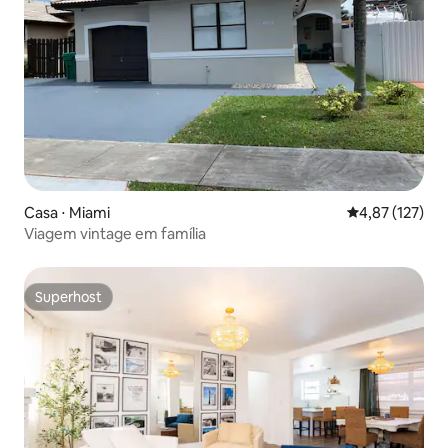
Casa ⋅ Miami
4,87 de uma av
4,87 (127)
Viagem vintage em família
Superhost
Superhost