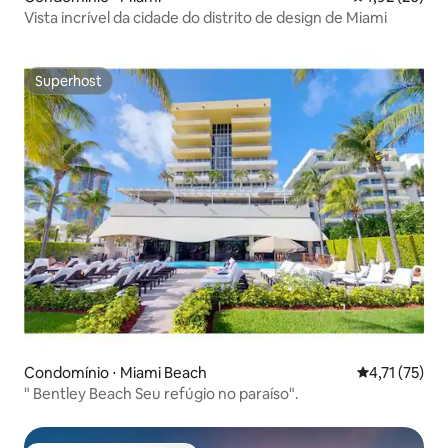
Vista incrível da cidade do distrito de design de Miami
Superhost
Superhost
Condomínio ⋅ Miami Beach
4,71 de uma a
4,71 (75)
" Bentley Beach Seu refúgio no paraíso".