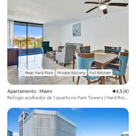
Apartamento ⋅ Miami
4,5 de uma 
4,5 (4)
Refúgio acolhedor de 1 quarto no Park Towers | Hard Rock
Stadium