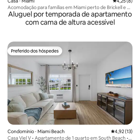
Casa ⋅ Miami
4,25 de uma 
4,25 (8)
Acomodação para famílias em Miami perto de Brickell e do
Aluguel por temporada de apartamento
aeroporto
com cama de altura acessível
Preferido dos hóspedes
Preferido dos hóspedes
Condomínio ⋅ Miami Beach
4,92 de uma a
4,92 (13)
Casa Viel V • Apartamento de 1 quarto em South Beach •