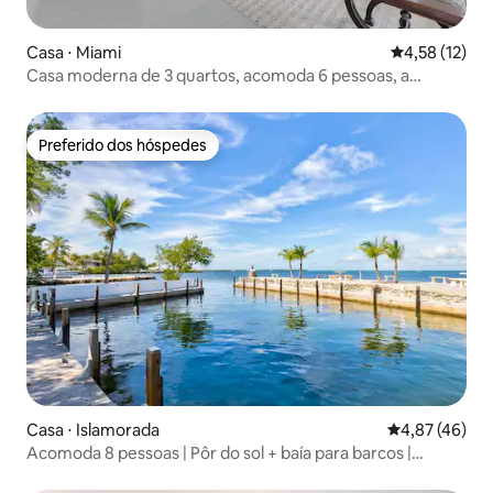
Casa ⋅ Miami
4,58 de uma a
4,58 (12)
Casa moderna de 3 quartos, acomoda 6 pessoas, a
poucos minutos do centro de Miami
Preferido dos hóspedes
Preferido dos hóspedes
Casa ⋅ Islamorada
4,87 de uma a
4,87 (46)
Acomoda 8 pessoas | Pôr do sol + baía para barcos |
Islamorada