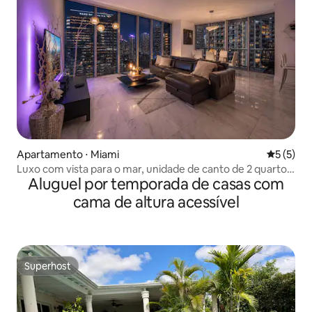
Apartamento ⋅ Miami
5 de uma 
5 (5)
Luxo com vista para o mar, unidade de canto de 2 quartos
Aluguel por temporada de casas com
na residência W
cama de altura acessível
Superhost
Superhost