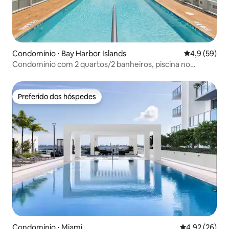
Condomínio ⋅ Bay Harbor Islands
4,9 de uma a
4,9 (59)
Condomínio com 2 quartos/2 banheiros, piscina no
terraço, a 5 minutos da praia
Preferido dos hóspedes
Preferido dos hóspedes
Condomínio ⋅ Miami
4,92 de uma a
4,92 (26)