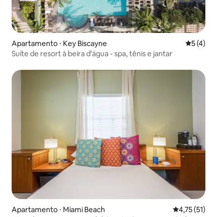
Apartamento ⋅ Key Biscayne
5 de uma 
5 (4)
Suíte de resort à beira d'água - spa, tênis e jantar
Apartamento ⋅ Miami Beach
4,75 de uma a
4,75 (51)