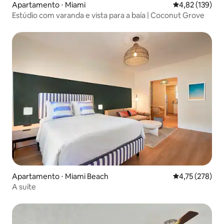
Apartamento ⋅ Miami
4,82 de uma av
4,82 (139)
Estúdio com varanda e vista para a baía | Coconut Grove
Apartamento ⋅ Miami Beach
4,75 de uma av
4,75 (278)
A suíte