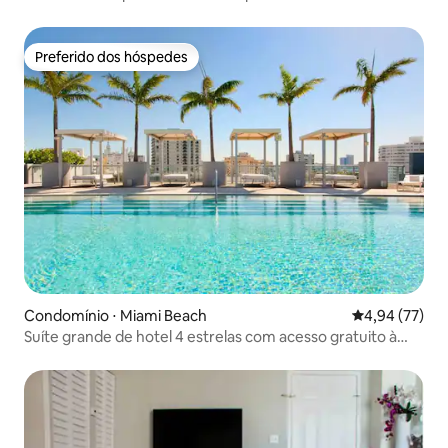
Estacionamento gratuito
Preferido dos hóspedes
Preferido dos hóspedes
Condomínio ⋅ Miami Beach
4,94 de uma a
4,94 (77)
Suíte grande de hotel 4 estrelas com acesso gratuito à
praia privativa