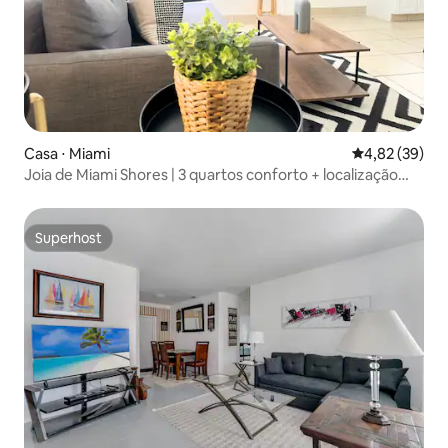
Casa ⋅ Miami
4,82 de uma a
4,82 (39)
Joia de Miami Shores | 3 quartos conforto + localização
privilegiada
Superhost
Superhost