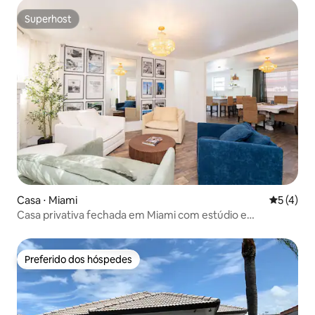
Superhost
Superhost
Casa ⋅ Miami
5 de uma 
5 (4)
Casa privativa fechada em Miami com estúdio e
estacionamento gratuito
Preferido dos hóspedes
Preferido dos hóspedes