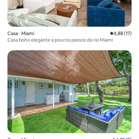
Casa ⋅ Miami
4,88 de uma a
4,88 (17)
Casa boho elegante a poucos passos do rio Miami