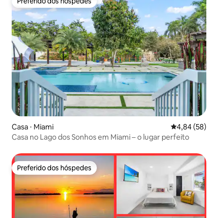
Preferido dos hóspedes
Preferido dos hóspedes
Casa ⋅ Miami
4,84 de uma a
4,84 (58)
Casa no Lago dos Sonhos em Miami – o lugar perfeito
Preferido dos hóspedes
Preferido dos hóspedes