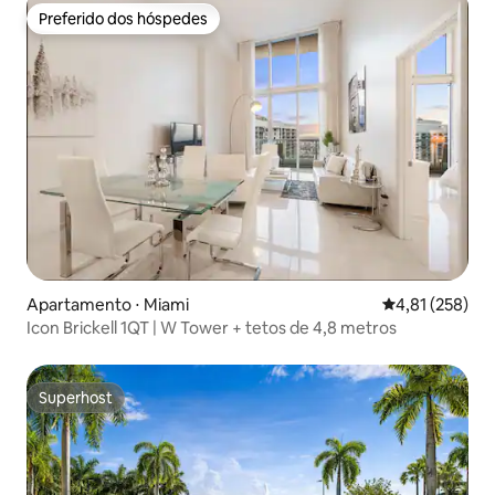
Preferido dos hóspedes
Preferido dos hóspedes
Apartamento ⋅ Miami
4,81 de uma av
4,81 (258)
Icon Brickell 1QT | W Tower + tetos de 4,8 metros
Superhost
Superhost