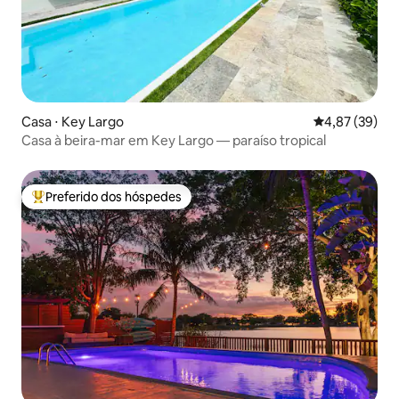
Casa ⋅ Key Largo
4,87 de uma a
4,87 (39)
Casa à beira-mar em Key Largo — paraíso tropical
Preferido dos hóspedes
Entre os melhores preferidos dos hóspedes