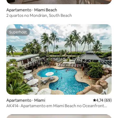
Apartamento ⋅ Miami Beach
2 quartos no Mondrian, South Beach
Superhost
Superhost
Apartamento ⋅ Miami
4,74 de uma a
4,74 (69)
AK414- Apartamento em Miami Beach no Oceanfront
Resort