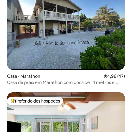
Casa ⋅ Marathon
4,96 de uma a
4,96 (47)
Casa de praia em Marathon com doca de 14 metros e
acesso ao mar
Preferido dos hóspedes
Entre os melhores preferidos dos hóspedes