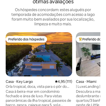
ótimas avaliações
Os hóspedes concordam: estes aluguéis por
temporada de acomodações com acesso a lago
foram muito bem avaliados por sua localização,
limpeza e muito mais.
Preferido dos hóspedes
Preferido dos 
Preferido dos hóspedes
Entre os melhore
Casa ⋅ Key Largo
4,95 de uma avaliação média de 
4,95 (111)
Casa ⋅ Miami
Orla tropical, doca, vista para o pôr do
| LuxeLanding | Pis
sol, caiaque
churrasco, golfe,
Casa à beira-mar em condomínio
Descubra a magia
fechado e área de luxo. Para vistas
deslumbrante ref
panorâmicas da ilha tropical, passeios de
quartos/3 banheir
barco, pesca, caiaque para 5, sol e
oeste de Little Ha