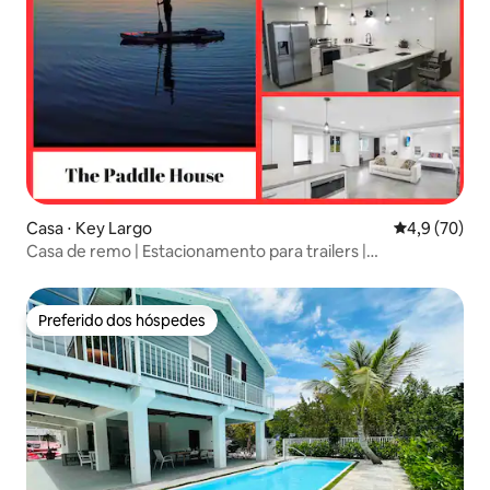
Casa ⋅ Key Largo
4,9 de uma a
4,9 (70)
Casa de remo | Estacionamento para trailers |
Ancoradouro
Preferido dos hóspedes
Preferido dos hóspedes