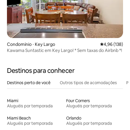
Condomínio ⋅ Key Largo
4,96 de uma av
4,96 (138)
Kawama Suntastic em Key Largo! * Sem taxas do Airbnb *!
Destinos para conhecer
Destinos perto de você
Outros tipos de acomodações
Pr
Miami
Four Corners
Aluguéis por temporada
Aluguéis por temporada
Miami Beach
Orlando
Aluguéis por temporada
Aluguéis por temporada