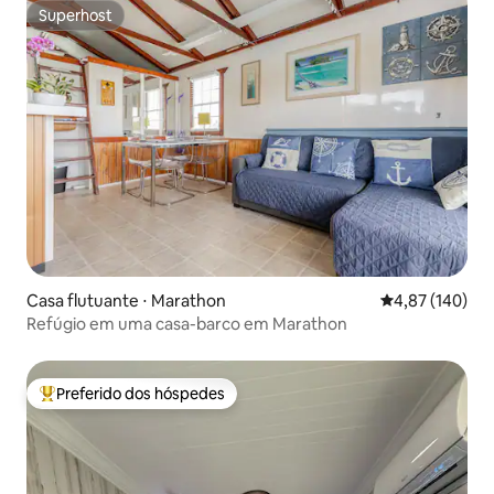
Superhost
Superhost
Casa flutuante ⋅ Marathon
4,87 de uma av
4,87 (140)
Refúgio em uma casa-barco em Marathon
Preferido dos hóspedes
Entre os melhores preferidos dos hóspedes