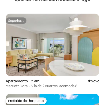
Superhost
Superhost
Apartamento ⋅ Miami
Novo lugar
Novo
Marriott Doral - Vila de 2 quartos, acomoda 8
Preferido dos hóspedes
Preferido dos hóspedes