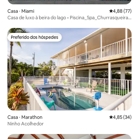
Casa ⋅ Miami
4,88 de uma a
4,88 (77)
Casa de luxo à beira do lago • Piscina_Spa_Churrasqueira |
Jogos e diversão
Preferido dos hóspedes
Preferido dos hóspedes
Casa ⋅ Marathon
4,85 de uma a
4,85 (34)
Ninho Acolhedor