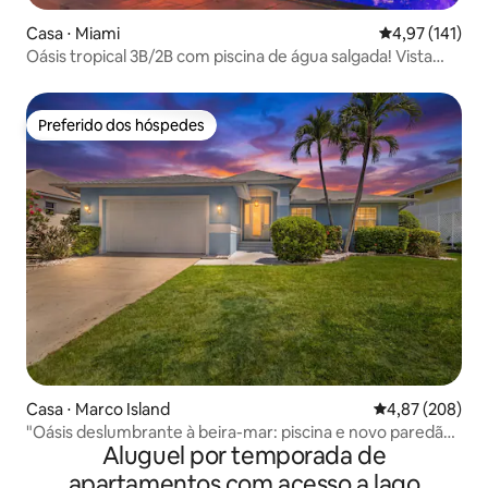
Casa ⋅ Miami
4,97 de uma av
4,97 (141)
Oásis tropical 3B/2B com piscina de água salgada! Vista
para o lago
Preferido dos hóspedes
Preferido dos hóspedes
Casa ⋅ Marco Island
4,87 de uma ava
4,87 (208)
"Oásis deslumbrante à beira-mar: piscina e novo paredão
Aluguel por temporada de
marítimo"
apartamentos com acesso a lago