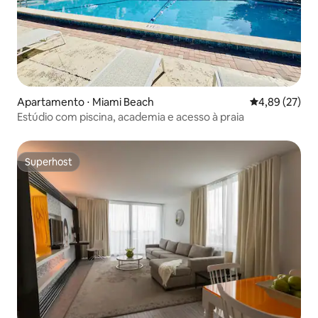
Apartamento ⋅ Miami Beach
4,89 de uma a
4,89 (27)
Estúdio com piscina, academia e acesso à praia
Superhost
Superhost