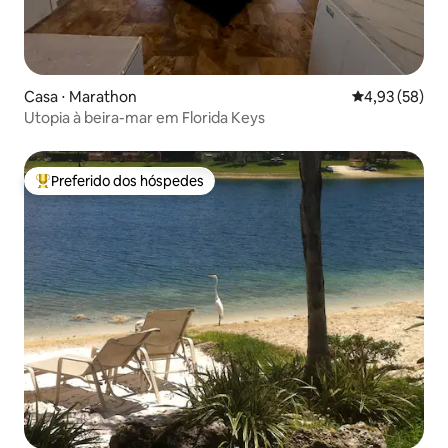
Casa ⋅ Marathon
4,93 de uma a
4,93 (58)
Utopia à beira-mar em Florida Keys
Preferido dos hóspedes
Entre os melhores preferidos dos hóspedes