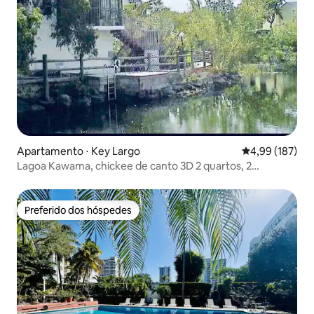
Apartamento ⋅ Key Largo
4,99 de uma av
4,99 (187)
Lagoa Kawama, chickee de canto 3D 2 quartos, 2
banheiros
Preferido dos hóspedes
Preferido dos hóspedes