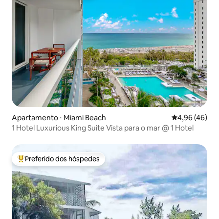
Apartamento ⋅ Miami Beach
4,96 de uma a
4,96 (46)
1 Hotel Luxurious King Suite Vista para o mar @ 1 Hotel
Preferido dos hóspedes
Entre os melhores preferidos dos hóspedes