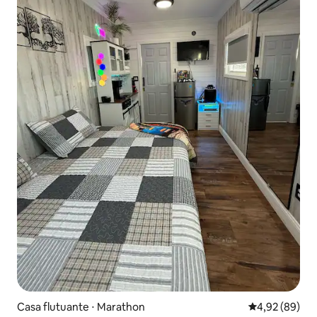
Casa flutuante ⋅ Marathon
4,92 de uma a
4,92 (89)