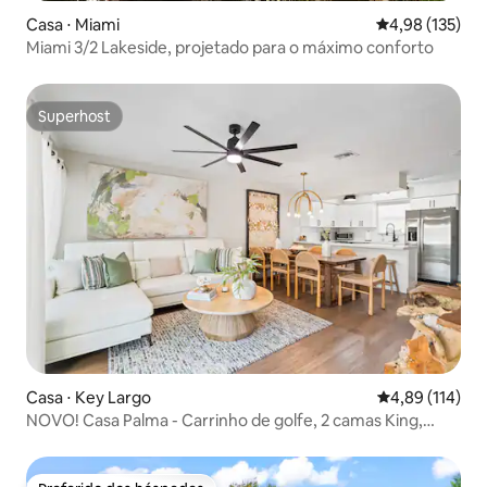
Casa ⋅ Miami
4,98 de uma av
4,98 (135)
Miami 3/2 Lakeside, projetado para o máximo conforto
Superhost
Superhost
Casa ⋅ Key Largo
4,89 de uma av
4,89 (114)
NOVO! Casa Palma - Carrinho de golfe, 2 camas King,
piscina, caiaques