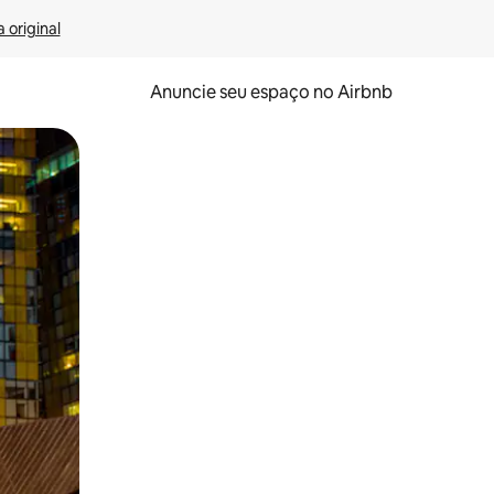
 original
Anuncie seu espaço no Airbnb
 deslizando o dedo na tela.