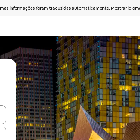
mas informações foram traduzidas automaticamente. 
Mostrar idioma
ore-os usando as seta para cima e para baixo do teclado ou tocando e