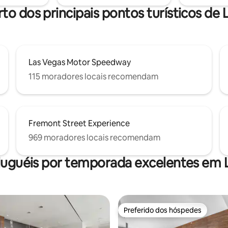
os na área comum.
rto dos principais pontos turísticos de 
Las Vegas Motor Speedway
115 moradores locais recomendam
Fremont Street Experience
969 moradores locais recomendam
luguéis por temporada excelentes em 
Preferido dos hóspedes
Preferido dos hóspedes