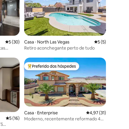
ções
5 de uma avaliação média de 5, 30 avaliações
5 (30)
Casa ⋅ North Las Vegas
5 de uma avaliaçã
5 (5)
tas
Retiro aconchegante perto de tudo
Preferido dos hóspedes
os hóspedes
Entre os melhores preferidos dos hóspedes
Casa ⋅ Enterprise
4,97 de uma avaliação
4,97 (31)
5 de uma avaliação média de 5, 16 avaliações
5 (16)
Moderno, recentemente reformado 4
quartos South LV 30+ dias
TS
ções