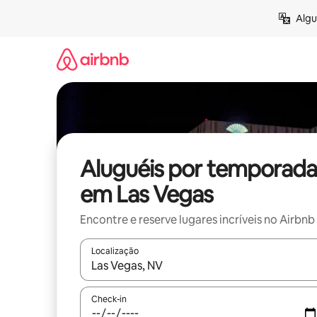
Pular
Algu
para
o
conteúdo
Aluguéis por temporada
em Las Vegas
Encontre e reserve lugares incríveis no Airbnb
Localização
Quando os resultados estiverem disponíveis, expl
Check-in