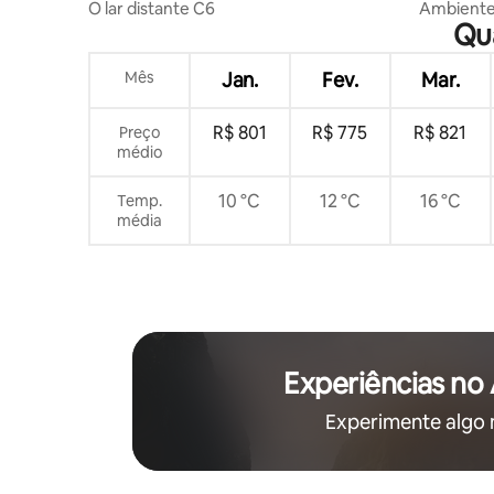
O lar distante C6
Ambiente 
Qua
Santorini 
luar
Mês
Jan.
Fev.
Mar.
R$ 801
R$ 775
R$ 821
Preço
médio
10 °C
12 °C
16 °C
Temp.
média
Experiências no
Experimente algo