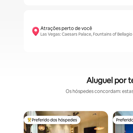
Atrações perto de você
Las Vegas: Caesars Palace, Fountains of Bellagi
Aluguel por 
Os hóspedes concordam: estas
Preferido dos hóspedes
Preferid
Entre os melhores preferidos dos hóspedes
Preferid