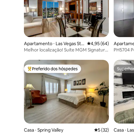
Apartamento ⋅ Las Vegas Stri
4,95 de uma avaliação 
4,95 (64)
Apartamen
p
Melhor localização! Suíte MGM Signature
PH5704 Pe
com vista para o Sphere
Strip Vie
Preferido dos hóspedes
Superho
Entre os melhores preferidos dos hóspedes
Superho
Casa ⋅ Spring Valley
5 de uma avaliação 
5 (32)
Casa ⋅ La