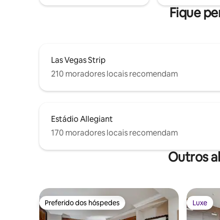
localizad
Fique pe
Las Vegas Strip
210 moradores locais recomendam
Estádio Allegiant
170 moradores locais recomendam
Outros a
Preferido dos hóspedes
Luxe
Preferido dos hóspedes
Luxe