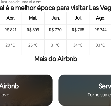
@Vdara! Vistas Ab Fab!
luxuoso de uma villa em
l é a melhor época para visitar Las Ve
• Suíte Master iluminada pelo
Abr.
Mai.
Jun.
Jul.
Ago.
R$ 821
R$ 899
R$ 770
R$ 765
R$ 744
20 °C
25 °C
31 °C
34 °C
33 °C
Mais do Airbnb
 Airbnb
Serv
 novo
Torne sua e