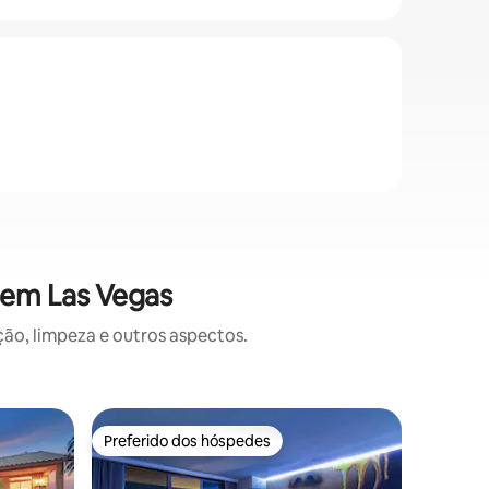
 em Las Vegas
o, limpeza e outros aspectos.
Apartame
Preferido dos hóspedes
Preferi
os hóspedes
Preferido dos hóspedes
Preferi
Suíte Ade
Experime