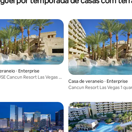
guel por temporada de casas com ter
Strip 1
eraneio ⋅ Enterprise
E Cancun Resort Las Vegas 5
Casa de veraneio ⋅ Enterprise
ara a Strip
Cancun Resort Las Vegas 1 quar
minutos para a Strip