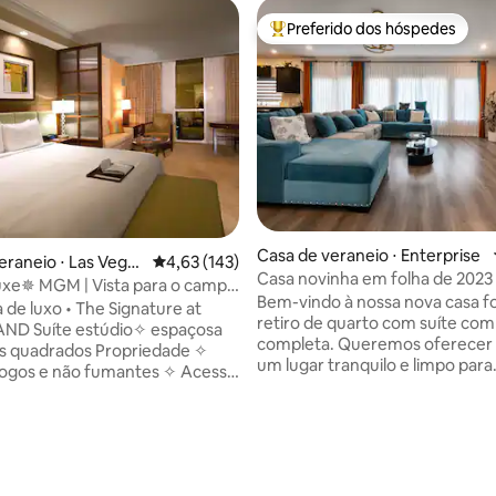
Preferido dos hóspedes
Entre os melhores preferidos d
Casa de veraneio ⋅ Enterprise
eraneio ⋅ Las Vegas
4,63 de uma avaliação média de 5, 143 avalia
4,63 (143)
Casa novinha em folha de 2023
uxe✵ MGM | Vista para o campo
quartos / 4 banheiros e 1 lavab
Bem-vindo à nossa nova casa f
sem taxa de resort
 de luxo • The Signature at
Strip 1
retiro de quarto com suíte com
o✧ espaçosa
completa. Queremos oferecer a você
s quadrados Propriedade ✧
um lugar tranquilo e limpo para
jogos e não fumantes ✧ Acesso
recarregar as energias, relaxar e
and ✧ 0.5 milhas de The Strip
Convenientemente localizado 
brantes ✧ Wi-Fi gratuito
CORAÇÃO de Vegas, onde é um
A TODAS AS COMODIDADES ✧
área bem perto do Walmart, Sa
 banheira quente Academia ✧
tantas lojas de café/chá/boba e
acionamento com manobrista
restaurantes; Acesso rápido à r