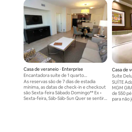
Casa de veraneio ⋅ Enterprise
Casa de v
Encantadora suíte de 1 quarto
Strip
Suíte Del
totalmente mobiliada RESORT
As reservas são de 7 dias de estadia
de golfe 
SUÍTE Ada
mínima, as datas de check-in e checkout
MGM GRAND Suíte estúdi
são Sexta-feira Sábado Domingo** Ex •
de 550 pé
Sexta-feira, Sáb-Sáb-Sun Quer se sentir
para não 
em casa ? Depósito de segurança de $
ao MGM Gr
150. Resort de luxo com 1 quarto que
✧ Vistas deslum
acomoda até quatro hóspedes. 1 cama
ACESSO 
king e 1 sofá-cama queen em área de
Piscina &
estar separada. Esta suite possui cozinha
24/7 Est
completa com frigorífico, gama, máquina