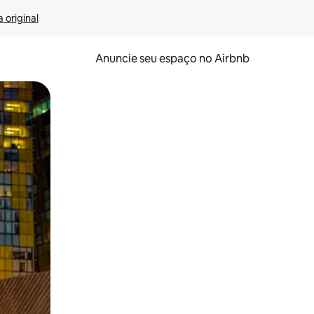
 original
Anuncie seu espaço no Airbnb
 deslizando o dedo na tela.