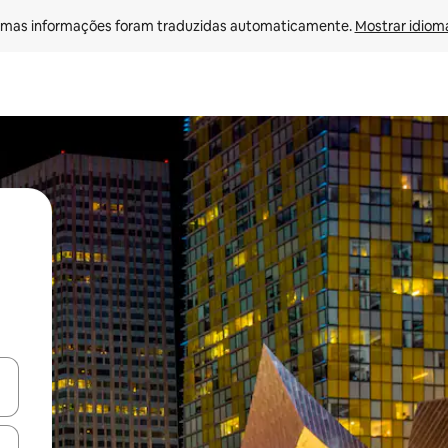
mas informações foram traduzidas automaticamente. 
Mostrar idioma
ore-os usando as seta para cima e para baixo do teclado ou tocando e