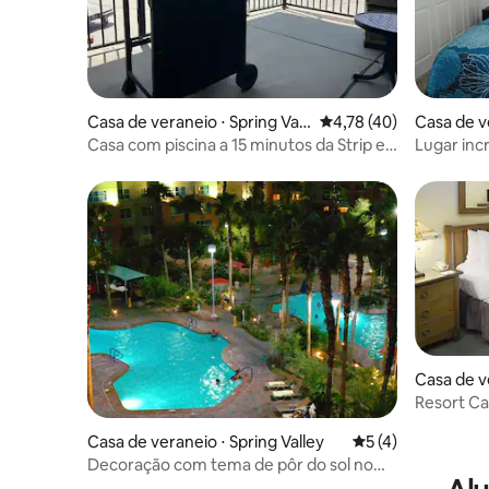
Casa de veraneio ⋅ Spring Vall
4,78 de uma avaliação 
4,78 (40)
Casa de v
ey
Casa com piscina a 15 minutos da Strip e
Lugar incr
do aeroporto
Casa de v
Resort C
Casa de veraneio ⋅ Spring Valley
5 de uma avaliação
5 (4)
Decoração com tema de pôr do sol no
deserto Acomoda até 4 pessoas