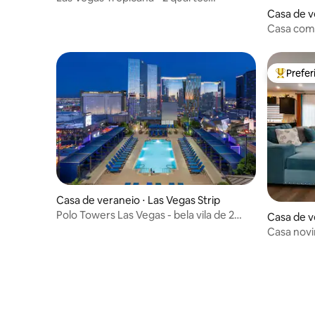
encantadores
Casa de ve
ey
Casa com 
do aerop
Prefe
Entre os
Casa de veraneio ⋅ Las Vegas Strip
Polo Towers Las Vegas - bela vila de 2
Casa de v
quartos!
Casa novi
quartos / 
Strip 1