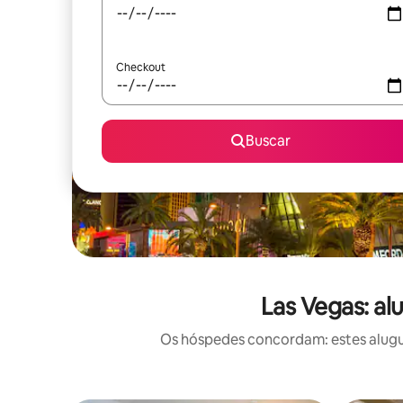
Checkout
Buscar
Las Vegas: al
Os hóspedes concordam: estes alugué