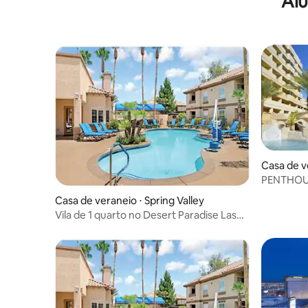
Alu
Casa de v
PENTHOUS
minutos p
Casa de veraneio ⋅ Spring Valley
Vila de 1 quarto no Desert Paradise Las
Vegas — na Strip