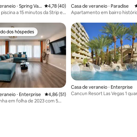
raneio ⋅ Spring Vall
4,78 de uma avaliação média de 5, 40 avalia
4,78 (40)
Casa de veraneio ⋅ Paradise
4
piscina a 15 minutos da Strip e
Apartamento em bairro históri
orto
rido dos hóspedes
 melhores preferidos dos hóspedes
Casa de veraneio ⋅ Enterprise
Cancun Resort Las Vegas 1 quar
eraneio ⋅ Enterprise
4,86 de uma avaliação média de 5, 51 avalia
4,86 (51)
minutos para a Strip
nha em folha de 2023 com 5
4 banheiros e 1 lavabo perto da