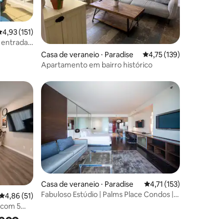
,93 de uma avaliação média de 5, 151 avaliações
4,93 (151)
e entrada
ções
Casa de veraneio ⋅ Paradise
4,75 de uma avaliação 
4,75 (139)
Apartamento em bairro histórico
os hóspedes
ções
Casa de veraneio ⋅ Paradise
4,71 de uma avaliação 
4,71 (153)
Fabuloso Estúdio | Palms Place Condos |
4,86 de uma avaliação média de 5, 51 avaliações
4,86 (51)
Las Vegas
 com 5
o perto da