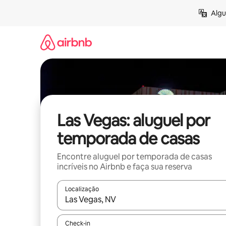
Pular
Algu
para
o
conteúdo
Las Vegas: aluguel por
temporada de casas
Encontre aluguel por temporada de casas
incríveis no Airbnb e faça sua reserva
Localização
Quando os resultados estiverem disponíveis, expl
Check-in