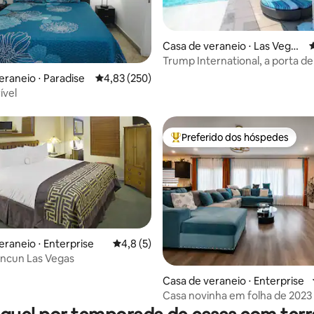
Casa de veraneio ⋅ Las Vegas
4
Strip
Trump International, a porta d
para a vida em Las Vegas
média de 5, 40 avaliações
eraneio ⋅ Paradise
4,83 de uma avaliação média de 5, 250 avalia
4,83 (250)
ível
Preferido dos hóspedes
Entre os melhores preferidos d
eraneio ⋅ Enterprise
4,8 de uma avaliação média de 5, 5 avalia
4,8 (5)
ancun Las Vegas
Casa de veraneio ⋅ Enterprise
 média de 5, 4 avaliações
Casa novinha em folha de 2023
quartos / 4 banheiros e 1 lavab