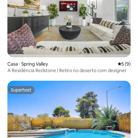
Casa ⋅ Spring Valley
5 de uma 
5 (9)
A Residência Redstone | Retiro no deserto com designer
Superhost
Superhost