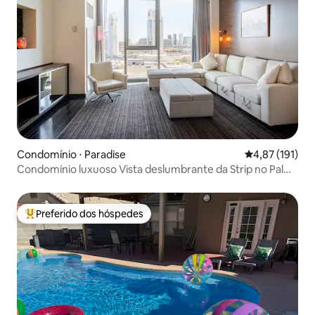
Condomínio ⋅ Paradise
4,87 de uma av
4,87 (191)
Condomínio luxuoso Vista deslumbrante da Strip no Palms
Place
Preferido dos hóspedes
Entre os melhores preferidos dos hóspedes