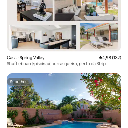
Casa ⋅ Spring Valley
4,98 de uma av
4,98 (132)
Shuffleboard/piscina/churrasqueira, perto da Strip
Superhost
Superhost