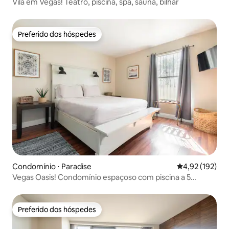
Vila em Vegas! Teatro, piscina, spa, sauna, bilhar
Preferido dos hóspedes
Preferido dos hóspedes
Condomínio ⋅ Paradise
4,92 de uma av
4,92 (192)
Vegas Oasis! Condomínio espaçoso com piscina a 5
minutos da Strip
Preferido dos hóspedes
Preferido dos hóspedes