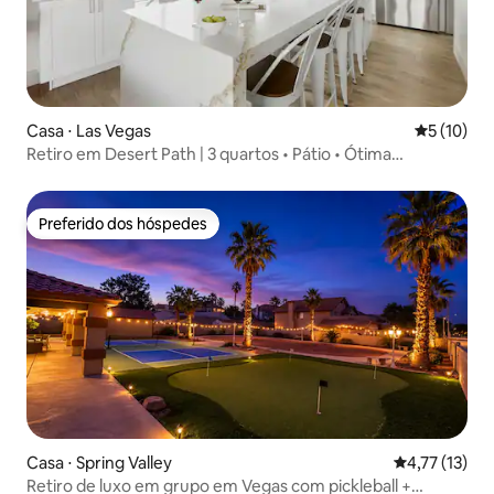
Casa ⋅ Las Vegas
5 de uma a
5 (10)
Retiro em Desert Path | 3 quartos • Pátio • Ótima
localização
Preferido dos hóspedes
Preferido dos hóspedes
Casa ⋅ Spring Valley
4,77 de uma a
4,77 (13)
Retiro de luxo em grupo em Vegas com pickleball +