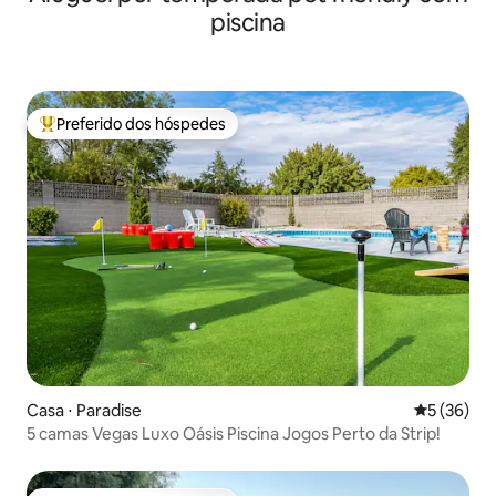
piscina
Preferido dos hóspedes
Entre os melhores preferidos dos hóspedes
Casa ⋅ Paradise
5 de uma a
5 (36)
5 camas Vegas Luxo Oásis Piscina Jogos Perto da Strip!