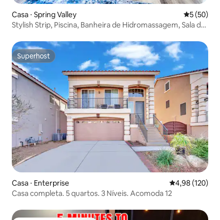
Casa ⋅ Spring Valley
5 de uma a
5 (50)
Stylish Strip, Piscina, Banheira de Hidromassagem, Sala de
Jogos, Dormir 7
Superhost
Superhost
Casa ⋅ Enterprise
4,98 de uma av
4,98 (120)
Casa completa. 5 quartos. 3 Níveis. Acomoda 12