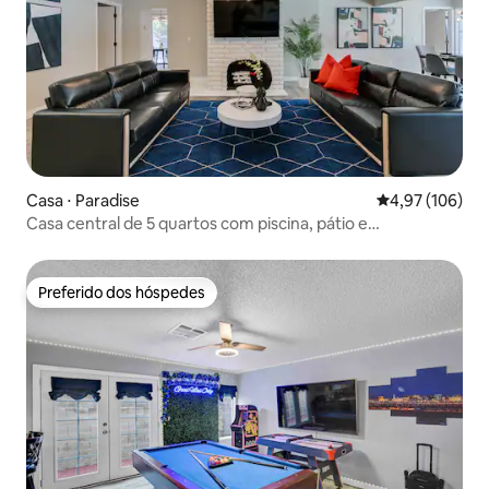
Casa ⋅ Paradise
4,97 de uma av
4,97 (106)
Casa central de 5 quartos com piscina, pátio e
churrasqueira
Preferido dos hóspedes
Preferido dos hóspedes