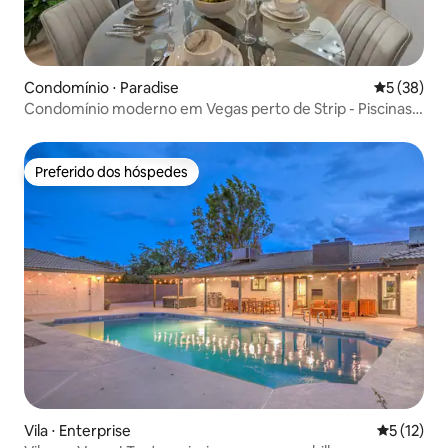
Condomínio ⋅ Paradise
5 de uma a
5 (38)
Condomínio moderno em Vegas perto de Strip - Piscinas,
academia e portão
Preferido dos hóspedes
Preferido dos hóspedes
Vila ⋅ Enterprise
5 de uma a
5 (12)