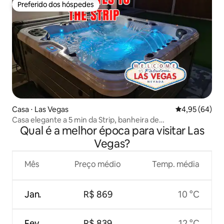
Preferido dos hóspedes
Preferido dos hóspedes
Casa ⋅ Las Vegas
4,95 de uma a
4,95 (64)
Casa elegante a 5 min da Strip, banheira de
Qual é a melhor época para visitar Las
hidromassagem, sala de jogos, 7 vagas
Vegas?
Mês
Preço médio
Temp. média
Jan.
R$ 869
10 °C
Fev.
R$ 839
12 °C