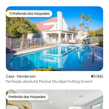
minigolfe
Preferido dos hóspedes
Entre os melhores preferidos dos hóspedes
Casa ⋅ Henderson
5 de uma a
5 (66)
Perfeição absoluta! Piscina! DluxSpa! Putting Green!
Preferido dos hóspedes
Preferido dos hóspedes