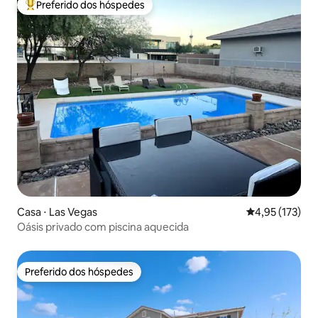
Preferido dos hóspedes
Entre os melhores preferidos dos hóspedes
Casa ⋅ Las Vegas
4,95 de uma av
4,95 (173)
Oásis privado com piscina aquecida
Preferido dos hóspedes
Preferido dos hóspedes