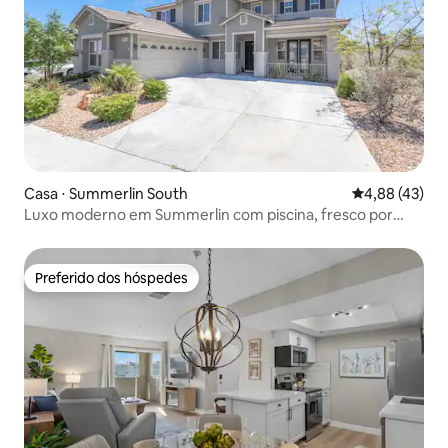
Casa ⋅ Summerlin South
4,88 de uma a
4,88 (43)
Luxo moderno em Summerlin com piscina, fresco por
dentro
Preferido dos hóspedes
Preferido dos hóspedes