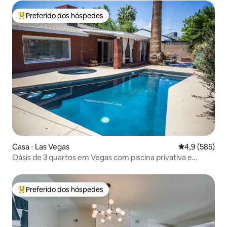
Preferido dos hóspedes
Entre os melhores preferidos dos hóspedes
Casa ⋅ Las Vegas
4,9 de uma av
4,9 (585)
Oásis de 3 quartos em Vegas com piscina privativa e
churrasqueira
Preferido dos hóspedes
Entre os melhores preferidos dos hóspedes