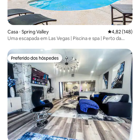
Casa ⋅ Spring Valley
4,82 de uma av
4,82 (148)
Uma escapada em Las Vegas | Piscina e spa | Perto da
Strip!
Preferido dos hóspedes
Preferido dos hóspedes