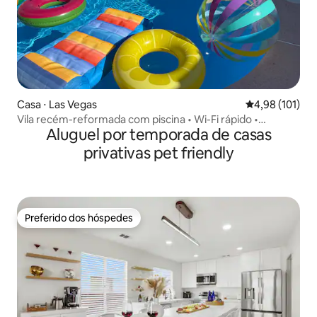
Casa ⋅ Las Vegas
4,98 de uma av
4,98 (101)
Vila recém-reformada com piscina • Wi-Fi rápido •
Aluguel por temporada de casas
Summerlin
privativas pet friendly
Preferido dos hóspedes
Preferido dos hóspedes