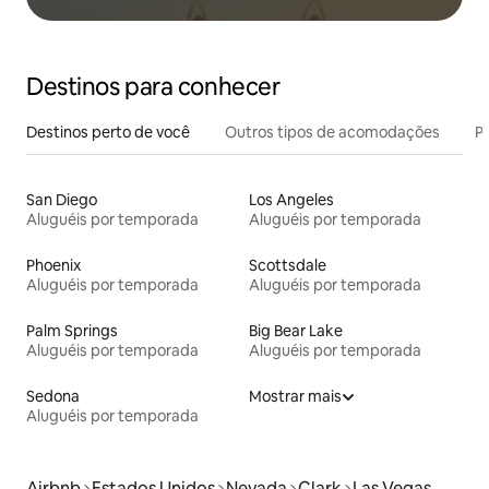
Destinos para conhecer
Destinos perto de você
Outros tipos de acomodações
Pr
San Diego
Los Angeles
Aluguéis por temporada
Aluguéis por temporada
Phoenix
Scottsdale
Aluguéis por temporada
Aluguéis por temporada
Palm Springs
Big Bear Lake
Aluguéis por temporada
Aluguéis por temporada
Sedona
Mostrar mais
Aluguéis por temporada
Airbnb
Estados Unidos
Nevada
Clark
Las Vegas