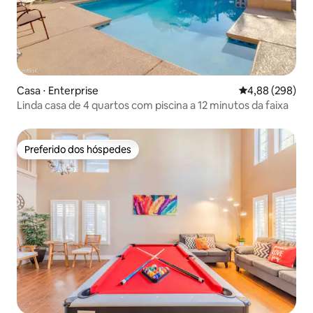
Casa ⋅ Enterprise
4,88 de uma ava
4,88 (298)
Linda casa de 4 quartos com piscina a 12 minutos da faixa
Preferido dos hóspedes
Preferido dos hóspedes