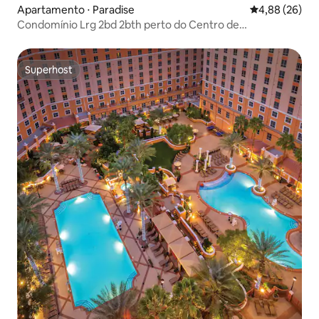
Apartamento ⋅ Paradise
4,88 de uma a
4,88 (26)
Condomínio Lrg 2bd 2bth perto do Centro de
Convenções/Strip
Superhost
Superhost