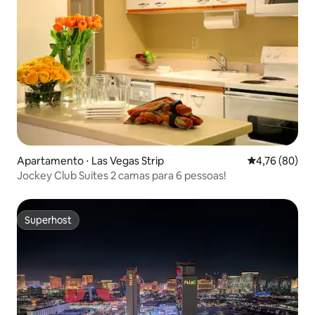
Apartamento ⋅ Las Vegas Strip
4,76 de uma a
4,76 (80)
Jockey Club Suites 2 camas para 6 pessoas!
Superhost
Superhost