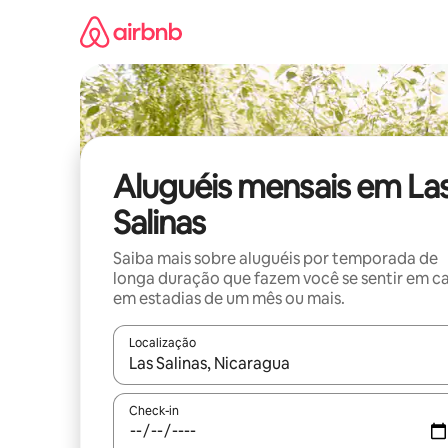
Pular
para
o
conteúdo
Aluguéis mensais em La
Salinas
Saiba mais sobre aluguéis por temporada de
longa duração que fazem você se sentir em c
em estadias de um mês ou mais.
Localização
Quando os resultados estiverem disponíveis, expl
Check-in