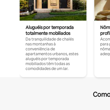
Aluguéis por temporada
Nôma
totalmente mobiliados
profi
Da tranquilidade de chalés
Acom
nas montanhas à
para 
conveniência de
nôma
apartamentos urbanos, estes
adequ
aluguéis por temporada
mobiliados têm todas as
comodidades de um lar.
Comod