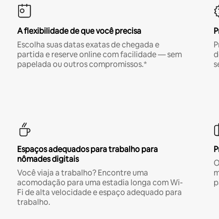
A flexibilidade de que você precisa
P
Escolha suas datas exatas de chegada e
P
partida e reserve online com facilidade — sem
d
papelada ou outros compromissos.*
s
Espaços adequados para trabalho para
P
nômades digitais
O
Você viaja a trabalho? Encontre uma
m
acomodação para uma estadia longa com Wi-
p
Fi de alta velocidade e espaço adequado para
trabalho.