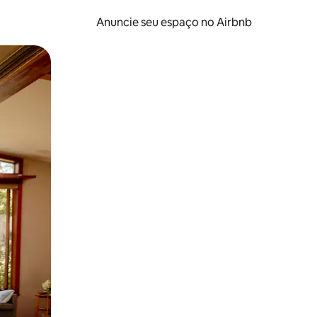
Anuncie seu espaço no Airbnb
 deslizando o dedo na tela.