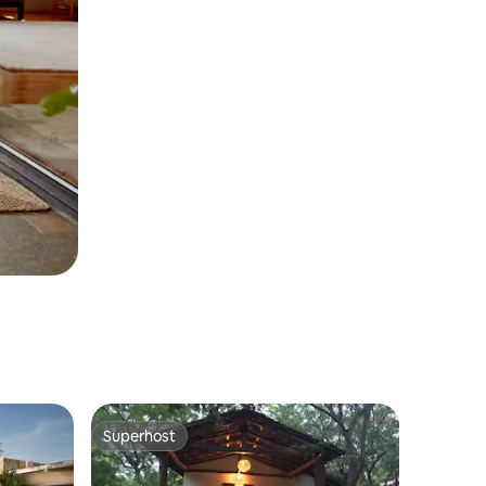
Superhost
Superhost