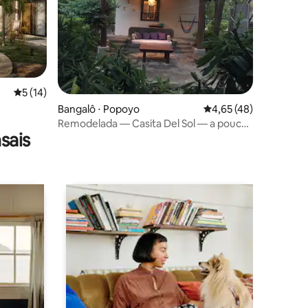
ções
5 de uma avaliação média de 5, 14 avaliações
5 (14)
Bangalô ⋅ Popoyo
4,65 de uma avaliação
4,65 (48)
Remodelada — Casita Del Sol — a poucos
sais
passos da praia