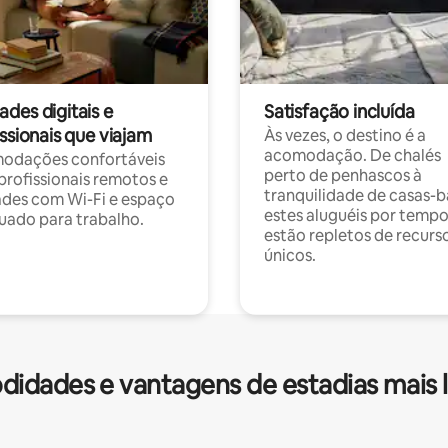
des digitais e
Satisfação incluída
ssionais que viajam
Às vezes, o destino é a
acomodação. De chalés
odações confortáveis
perto de penhascos à
profissionais remotos e
tranquilidade de casas-b
des com Wi-Fi e espaço
estes aluguéis por temp
ado para trabalho.
estão repletos de recurs
únicos.
idades e vantagens de estadias mais 