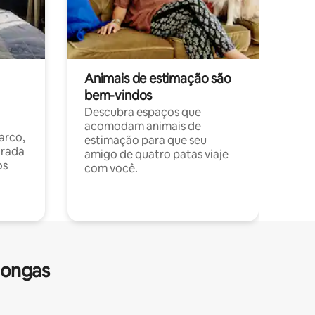
Animais de estimação são
bem-vindos
Descubra espaços que
acomodam animais de
arco,
estimação para que seu
orada
amigo de quatro patas viaje
os
com você.
longas