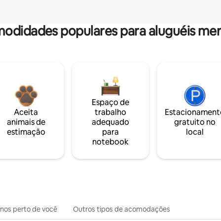
odidades populares para aluguéis men
Espaço de
Aceita
trabalho
Estacionament
animais de
adequado
gratuito no
estimação
para
local
notebook
inos perto de você
Outros tipos de acomodações