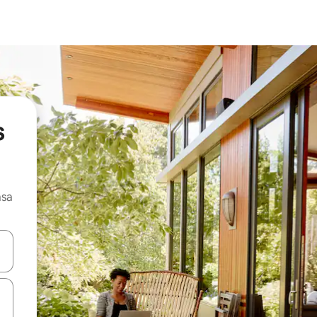
s
asa
ore-os usando as seta para cima e para baixo do teclado ou tocando e