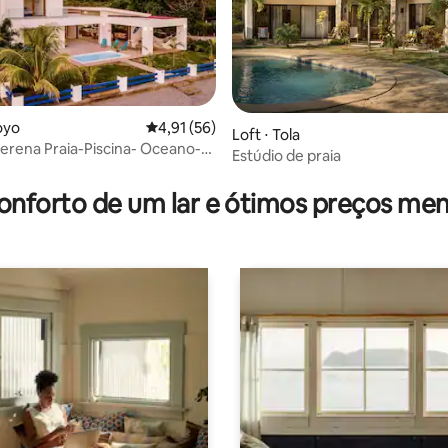
oyo
4,91 de uma avaliação média de 5, 56 avalia
4,91 (56)
Loft ⋅ Tola
Piscina- Oceano-
Estúdio de praia
média de 5, 32 avaliações
e de Dormir
onforto de um lar e ótimos preços men