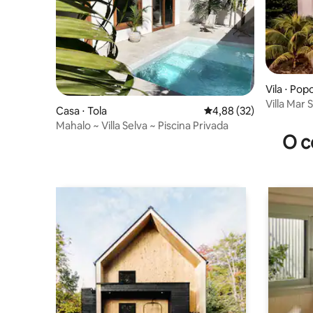
Vila ⋅ Pop
Villa Mar Serena Praia-
Casa ⋅ Tola
4,88 de uma avaliação 
4,88 (32)
Surf- Red
Mahalo ~ Villa Selva ~ Piscina Privada
O c