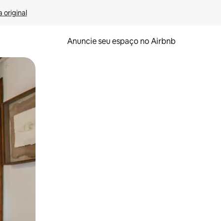
 original
Anuncie seu espaço no Airbnb
 deslizando o dedo na tela.