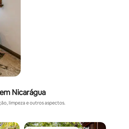
 em Nicarágua
o, limpeza e outros aspectos.
Casa ⋅ La