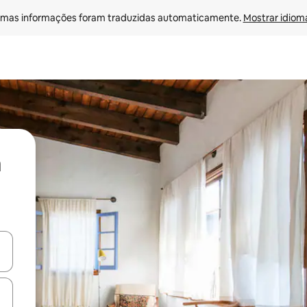
mas informações foram traduzidas automaticamente. 
Mostrar idioma
ore-os usando as seta para cima e para baixo do teclado ou tocando e