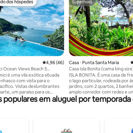
rido dos hóspedes
Superhost
 melhores preferidos dos hóspedes
Superhost
média de 5, 39 avaliações
4,96 de uma avaliação média de 5, 46 avalia
4,96 (46)
Casa ⋅ Punta Santa Maria
4
i Ocean Views Beach 5
Casa Isla Bonita (cama king size
 pé
ici é uma vila exótica situada
ISLA BONITA. É uma casa de fr
nhasco com vista para o
o lago particular, rodeada por á
cífico. Vistas deslumbrantes
jardins, com 2 quartos, 2 banhe
parte, um paraíso para os
amplo corredor com redes e um
populares em aluguel por temporada
a natureza, dando a você a
jantar. Durante a sua estadia ne
em Shangri La. A casa é
você pode desfrutar do impres
 confortável e relaxante. A
pôr do sol em frente ao vulcão
i oferece serviços de
Concepción, nadar se quiser, a
porta
caiaque para remar até Playa 
do aeroporto, passeios a
Río Istían. No lado esquerdo da casa,
arapente, cruzeiros ao pôr do
temos uma área de lavanderia