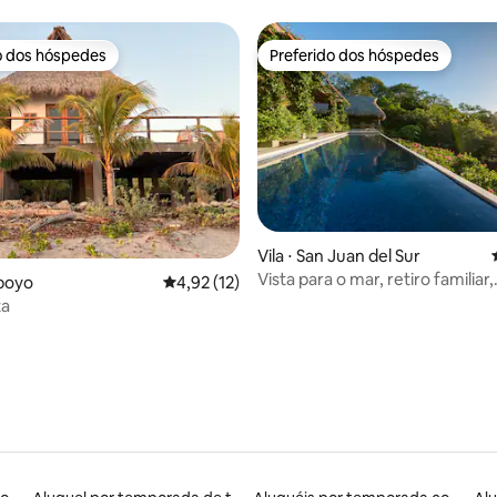
o dos hóspedes
Preferido dos hóspedes
o dos hóspedes
Preferido dos hóspedes
média de 5, 74 avaliações
Vila ⋅ San Juan del Sur
Vista para o mar, retiro familiar,
poyo
4,92 de uma avaliação média de 5, 12 avalia
4,92 (12)
200mega, piscina, AC
ta