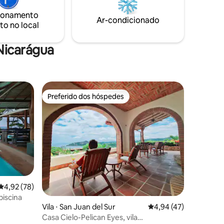
ca, de
ionamento
qui você
Ar-condicionado
to no local
Nicarágua
Preferido dos hóspedes
os hóspedes
Preferido dos hóspedes
4,92 de uma avaliação média de 5, 78 avaliações
4,92 (78)
ções
piscina
Vila ⋅ San Juan del Sur
4,94 de uma avaliação
4,94 (47)
Casa Cielo-Pelican Eyes, vila