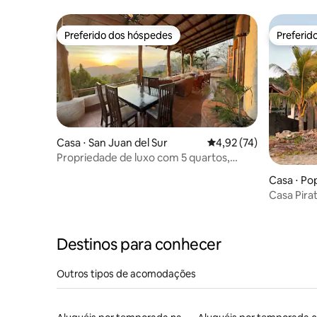
Preferido dos hóspedes
Preferid
Preferido dos hóspedes
Preferid
Casa ⋅ San Juan del Sur
4,92 de uma avaliação 
4,92 (74)
Propriedade de luxo com 5 quartos,
piscina, experiência de hotel
Casa ⋅ Po
Casa Pira
Destinos para conhecer
Outros tipos de acomodações