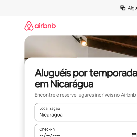
Pular
Algu
para
o
conteúdo
Aluguéis por temporada
em Nicarágua
Encontre e reserve lugares incríveis no Airbnb
Localização
Quando os resultados estiverem disponíveis, expl
Check-in