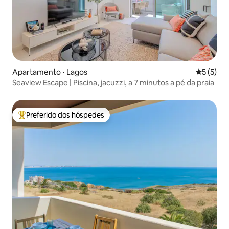
Apartamento ⋅ Lagos
5 de uma 
5 (5)
Seaview Escape | Piscina, jacuzzi, a 7 minutos a pé da praia
Preferido dos hóspedes
Entre os melhores preferidos dos hóspedes