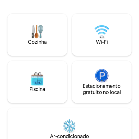
veja o comprimento total da praia da
incluindo a cidade
Meia Praia e as falésias até Lagoa
bares, a marina, pr
enquanto ouve o mar bater contra a
caminhadas. Possui um terraço privativo
praia, não há nada melhor. A 2 minutos a
no último andar c
pé da vida noturna da cidade,
deslumbrantes... 
restaurantes, bares, mas parte muito
da manhã, banhos 
tranquila da cidade histórica.
à noite antes do ja
Cozinha
Wi-Fi
querer sair!
Estacionamento
Piscina
gratuito no local
Ar-condicionado