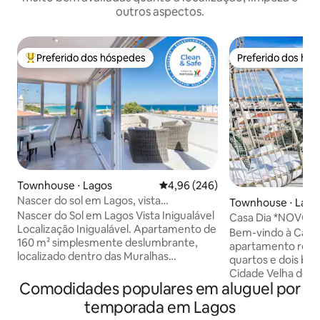
outros aspectos.
Preferido dos hóspedes
Preferido dos hó
Entre os melhores preferidos dos hóspedes
Preferido dos hó
Townhouse ⋅ Lagos
4,96 de uma avaliação média de 5
4,96 (246)
Nascer do sol em Lagos, vista
Townhouse ⋅ Lago
incomparável, localização incomparável
Nascer do Sol em Lagos Vista Inigualável
Casa Dia *NOVO* 
Localização Inigualável. Apartamento de
c Varanda Privativ
Bem-vindo à Casa 
160 m² simplesmente deslumbrante,
apartamento recé
localizado dentro das Muralhas
quartos e dois ban
Históricas de Lagos, ocupando os 2
Cidade Velha de La
andares superiores de uma moradia
Comodidades populares em aluguel por
lado de fora das a
tradicional, assista os barcos entrarem
cidade e está a um
temporada em Lagos
no rio e entrarem na Marina de Lagos,
de tudo o que Lag