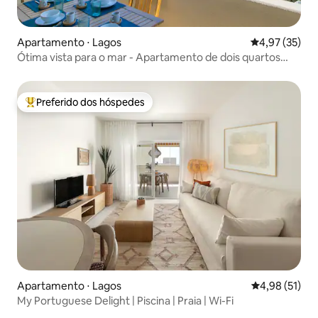
Apartamento ⋅ Lagos
4,97 de uma a
4,97 (35)
Ótima vista para o mar - Apartamento de dois quartos
com piscina
Preferido dos hóspedes
Entre os melhores preferidos dos hóspedes
Apartamento ⋅ Lagos
4,98 de uma a
4,98 (51)
My Portuguese Delight | Piscina | Praia | Wi-Fi