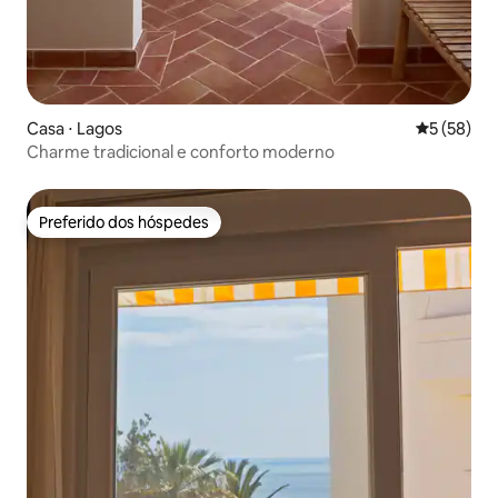
Casa ⋅ Lagos
5 de uma a
5 (58)
Charme tradicional e conforto moderno
Preferido dos hóspedes
Preferido dos hóspedes