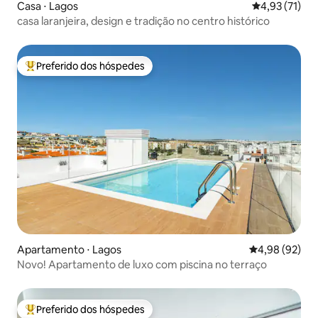
Casa ⋅ Lagos
4,93 de uma a
4,93 (71)
casa laranjeira, design e tradição no centro histórico
Preferido dos hóspedes
Entre os melhores preferidos dos hóspedes
Apartamento ⋅ Lagos
4,98 de uma a
4,98 (92)
Novo! Apartamento de luxo com piscina no terraço
Preferido dos hóspedes
Entre os melhores preferidos dos hóspedes