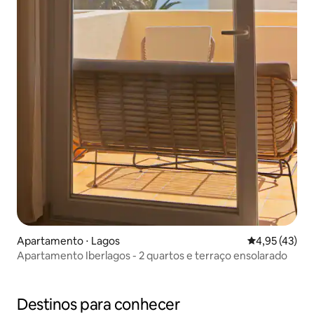
Apartamento ⋅ Lagos
4,95 de uma a
4,95 (43)
Apartamento Iberlagos - 2 quartos e terraço ensolarado
Destinos para conhecer