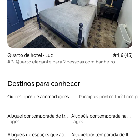
Quarto de hotel ⋅ Luz
4,6 de uma a
4,6 (45)
#7- Quarto elegante para 2 pessoas com banheiro
compartilhado
Destinos para conhecer
Outros tipos de acomodações
Principais pontos turísticos po
Aluguel por temporada de trailers
Aluguéis por temporada na orla
Lagos
Lagos
Aluguéis de espaços que aceitam animais de estimação
Aluguel por temporada de flats