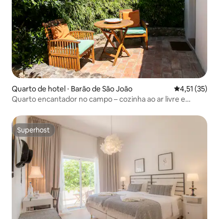
Quarto de hotel ⋅ Barão de São João
4,51 de uma a
4,51 (35)
Quarto encantador no campo – cozinha ao ar livre e
piscina
Superhost
Superhost