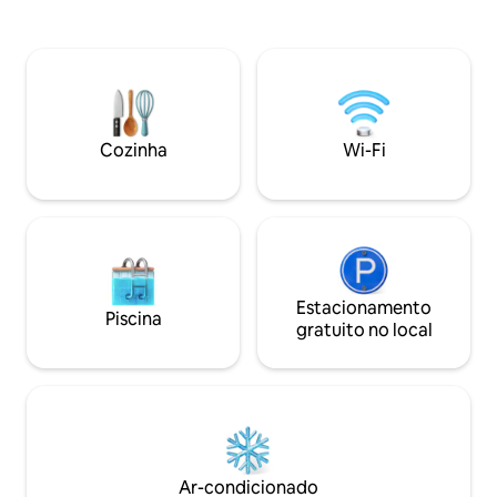
padrões de limpeza. Conecte-se com
hóspedes podem u
outros viajantes no espaço comum.
comum, relaxar à b
Experimente trilhas de caminhada
participar de aula
(começando na propriedade) e praias
oficinas criativas. 
próximas a poucos minutos de distância
mais longas, este
(de carro). Retire-se para seu quarto
refúgio suave e co
tranquilo com vista para o final do dia.
zona rural do Alga
Cozinha
Wi-Fi
Experimente o máximo conforto e
hospitalidade.
Estacionamento
Piscina
gratuito no local
Ar-condicionado