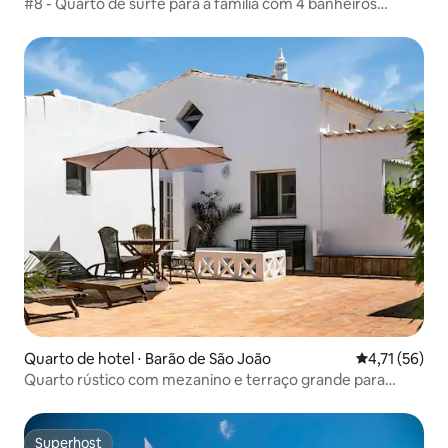
#8 - Quarto de surfe para a família com 4 banheiros
compartilhados
Quarto de hotel ⋅ Barão de São João
4,71 de uma a
4,71 (56)
Quarto rústico com mezanino e terraço grande para
banhos de sol
Superhost