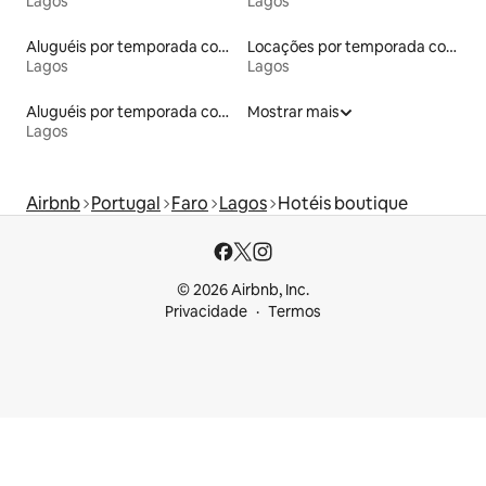
Lagos
Lagos
Aluguéis por temporada com banheira de hidromassagem
Locações por temporada com piscina
Lagos
Lagos
Aluguéis por temporada com suítes privativas
Mostrar mais
Lagos
Airbnb
Portugal
Faro
Lagos
Hotéis boutique
© 2026 Airbnb, Inc.
Privacidade
Termos