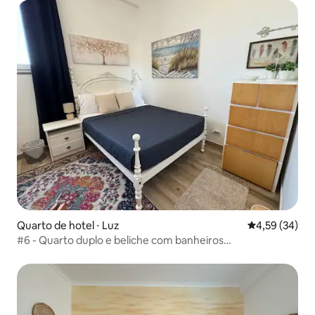
Quarto de hotel ⋅ Luz
4,59 de uma a
4,59 (34)
#6 - Quarto duplo e beliche com banheiros
compartilhados