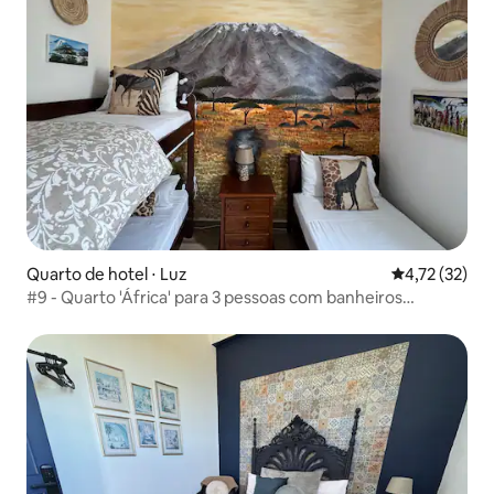
Quarto de hotel ⋅ Luz
4,72 de uma a
4,72 (32)
#9 - Quarto 'África' para 3 pessoas com banheiros
compartilhados