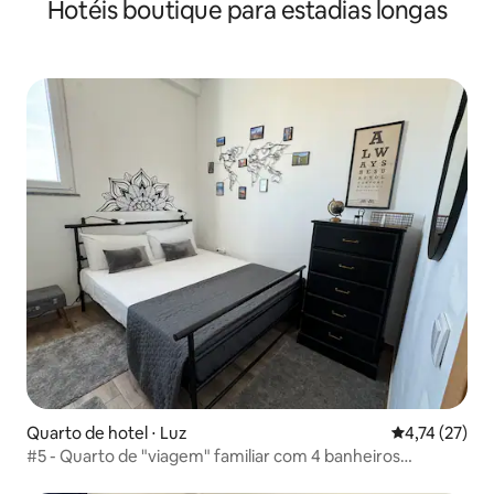
Hotéis boutique para estadias longas
Quarto de hotel ⋅ Luz
4,74 de uma a
4,74 (27)
#5 - Quarto de "viagem" familiar com 4 banheiros
compartilhados