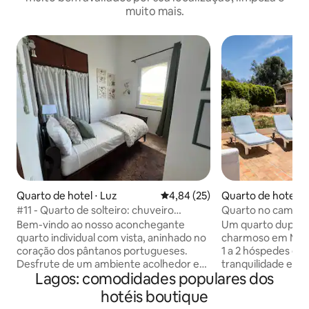
muito mais.
Quarto de hotel ⋅ Luz
4,84 de uma avaliação média de
4,84 (25)
Quarto de hotel ⋅ 
o João
#11 - Quarto de solteiro: chuveiro
Quarto no campo c
privativo, banheiro compartilhado
e estadia conscie
Bem-vindo ao nosso aconchegante
Um quarto duplo 
quarto individual com vista, aninhado no
charmoso em Mont
coração dos pântanos portugueses.
1 a 2 hóspedes em
Desfrute de um ambiente acolhedor e
tranquilidade e est
Lagos: comodidades populares dos
convidativo com uma cama confortável,
Possui uma cama d
chuveiro privado e vaso sanitário
solteiro), banheiro
hotéis boutique
compartilhado mantido com altos
espaçoso terraço 