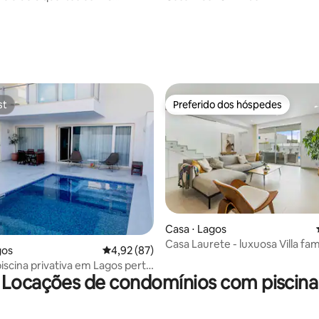
s
édia de 5, 153 avaliações
st
Preferido dos hóspedes
st
Preferido dos hóspedes
édia de 5, 164 avaliações
Casa ⋅ Lagos
Casa Laurete - luxuosa Villa fami
gos
4,92 de uma avaliação média de 5, 87 avalia
4,92 (87)
piscina privativa em Lagos perto
Locações de condomínios com piscina