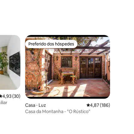
Preferido dos hóspedes
Preferido dos hóspedes
4,93 de uma avaliação média de 5, 30 avaliações
4,93 (30)
liar
ções
Casa ⋅ Luz
4,87 de uma avaliação 
4,87 (186)
Casa da Montanha - "O Rústico"