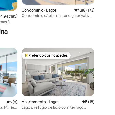
Condomínio ⋅ Lagos
4,88 de uma avaliação 
4,88 (173)
Condomínio c/ piscina, terraço privativo
,94 de uma avaliação média de 5, 185 avaliações
4,94 (185)
ções
e estacionamento
mas à
cina
ina
Preferido dos hóspedes
os hóspedes
Entre os melhores preferidos dos hóspedes
ções
Apartamento ⋅ Lagos
5 de uma avaliação
5 (18)
5 de uma avaliação média de 5, 8 avaliações
5 (8)
Lagos: refúgio de luxo com terraço
te Marina
ensolarado e piscina