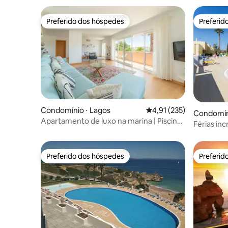
Preferido dos hóspedes
Preferid
Preferido dos hóspedes
Preferid
Condomínio ⋅ Lagos
4,91 de uma avaliação m
4,91 (235)
Condomín
Apartamento de luxo na marina | Piscina
Férias inc
e rio por SunStays
Preferido dos hóspedes
Preferid
Preferido dos hóspedes
Preferid