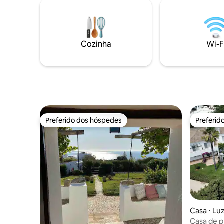
lavar louç
Apartamento em espaço aberto com
espreguiç
Wi-Fi 5G 📍 Localização: Situado no
guarda-ro
Centro Histórico. As praias ficam a 5
de filtro
minutos a pé. O estacionamento na rua
cadeira al
ou a garagem subterrânea também
Cozinha
Wi-F
Estacion
estão perto.
PERMITIDA
Aluguel m
Preferido dos hóspedes
Preferid
Preferido dos hóspedes
Preferid
Casa ⋅ Lu
Casa de p