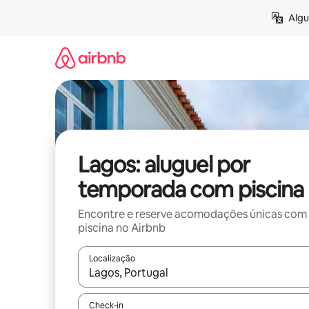
Pular
Algu
para
o
conteúdo
Lagos: aluguel por
temporada com piscina
Encontre e reserve acomodações únicas com
piscina no Airbnb
Localização
Quando os resultados estiverem disponíveis, expl
Check-in