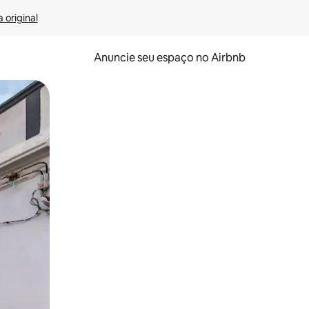
 original
Anuncie seu espaço no Airbnb
 deslizando o dedo na tela.