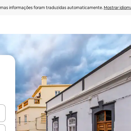
mas informações foram traduzidas automaticamente. 
Mostrar idioma
ore-os usando as seta para cima e para baixo do teclado ou tocando e