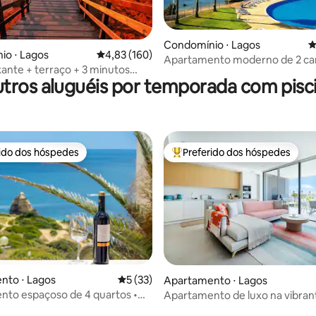
édia de 5, 101 avaliações
Condomínio ⋅ Lagos
4
io ⋅ Lagos
4,83 de uma avaliação média de 5, 160 avalia
4,83 (160)
Apartamento moderno de 2 ca
ante + terraço + 3 minutos
beira-mar de Dona Ana com pis
tros aluguéis por temporada com pisc
ia + 10 minutos para a cidade
rido dos hóspedes
Preferido dos hóspedes
 melhores preferidos dos hóspedes
Entre os melhores preferidos d
média de 5, 92 avaliações
nto ⋅ Lagos
5 de uma avaliação média de 5, 33 avalia
5 (33)
Apartamento ⋅ Lagos
to espaçoso de 4 quartos •
Apartamento de luxo na vibran
a o mar
em Lagos