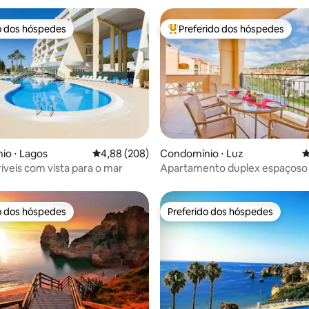
o dos hóspedes
Preferido dos hóspedes
o dos hóspedes
Entre os melhores preferidos d
édia de 5, 235 avaliações
io ⋅ Lagos
4,88 de uma avaliação média de 5, 208 avalia
4,88 (208)
Condomínio ⋅ Luz
4
ríveis com vista para o mar
Apartamento duplex espaçoso 
da Luz
o dos hóspedes
Preferido dos hóspedes
o dos hóspedes
Preferido dos hóspedes