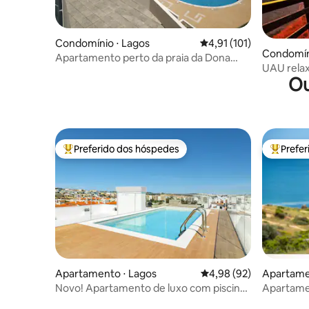
Condomínio ⋅ Lagos
4,91 de uma avaliação m
4,91 (101)
Condomín
Apartamento perto da praia da Dona
UAU relax
Ana em Lagos
Ou
para a pra
Preferido dos hóspedes
Prefe
Entre os melhores preferidos dos hóspedes
Entre os
Apartamento ⋅ Lagos
4,98 de uma avaliação 
4,98 (92)
Apartame
Novo! Apartamento de luxo com piscina
Apartamen
no terraço
Vista par