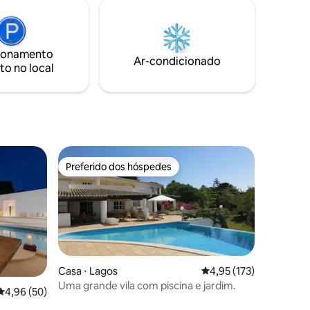
qualidade, amplas comodidades e
dado usar
decoração de bom gosto que torna o
redor.
espaço acolhedor e visualmente
agradável.
ionamento
Ar-condicionado
to no local
Preferido dos hóspedes
Preferido dos hóspedes
Casa ⋅ Lagos
4,95 de uma avaliação 
4,95 (173)
Uma grande vila com piscina e jardim.
ções
4,96 de uma avaliação média de 5, 50 avaliações
4,96 (50)