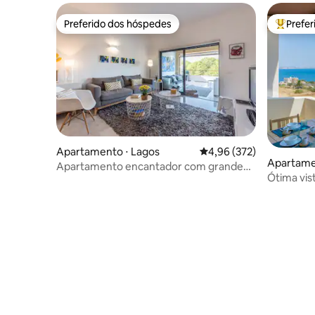
Preferido dos hóspedes
Prefe
Preferido dos hóspedes
Entre os
Apartamento ⋅ Lagos
4,96 de uma avaliação m
4,96 (372)
Apartame
Apartamento encantador com grande
Ótima vis
varanda ensolarada
dois quar