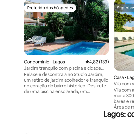
Preferido dos hóspedes
Superho
Preferido dos hóspedes
Superho
Condomínio ⋅ Lagos
4,82 de uma avaliação m
4,82 (139)
Jardim tranquilo com piscina e cidade
antiga encantadora
Relaxe e descontraia no Studio Jardim,
Casa ⋅ La
um retiro de jardim acolhedor e tranquilo
Vila com 
no coração do bairro histórico. Desfrute
praia, pis
Vila com 
de uma piscina ensolarada, um
mar a 300
exuberante Jardim Secreto e um terraço
bares e re
privativo ☀️ Destaques: Área de piscina
Área de r
ensolarada e isolada com
Lagos: c
arcade, d
espreguiçadeiras Jardim secreto cheio
piscina pr
de árvores frutíferas e assentos
jacuzzi, 
sombreados Terraço privado com
de lavar 
churrasqueira e área de refeições