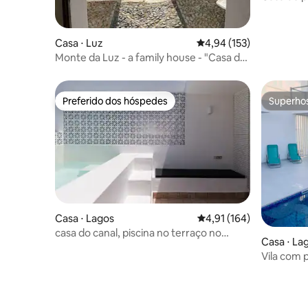
banheiro
Casa ⋅ Luz
4,94 de uma avaliação m
4,94 (153)
Monte da Luz - a family house - "Casa da
Parreira"
Preferido dos hóspedes
Superho
Preferido dos hóspedes
Superho
Casa ⋅ Lagos
4,91 de uma avaliação m
4,91 (164)
casa do canal, piscina no terraço no
Casa ⋅ La
centro histórico
Vila com 
da praia