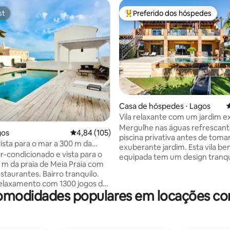
st
Preferido dos hóspedes
st
Entre os melhores preferidos d
édia de 5, 139 avaliações
Casa de hóspedes ⋅ Lagos
4
Vila relaxante com um jardim 
perto da praia de Porto de Mós
Mergulhe nas águas refrescant
gos
4,84 de uma avaliação média de 5, 105 avalia
4,84 (105)
piscina privativa antes de tomar
vista para o mar a 300 m da
exuberante jardim. Esta vila b
cina, jacuzzi e ar condicionado
ar-condicionado e vista para o
equipada tem um design tranq
 m da praia de Meia Praia com
detalhes criativos e um terraç
staurantes. Bairro tranquilo.
para relaxar no final do dia. Ar
elaxamento com 1300 jogos de
condicionado em todos os quart
omodidades populares em locações co
ardos, 4 quartos, 4 banheiros,
jardim, o terraço e a piscina nã
ivativa e barreira de segurança,
compartilhados. Localizado em uma área
terraço, churrasqueira, máquina
tranquila de Lagos, perto da pra
roupa, secadora, máquina de
centro da cidade fica a cerca d