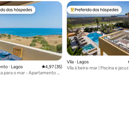
rido dos hóspedes
Preferido dos hóspedes
 melhores preferidos dos hóspedes
Entre os melhores preferidos d
Vila ⋅ Lagos
édia de 5, 372 avaliações
nto ⋅ Lagos
4,97 de uma avaliação média de 5, 35 avalia
4,97 (35)
Vila à beira-mar | Piscina e jacuz
ta para o mar - Apartamento de
Escape
tos com piscina