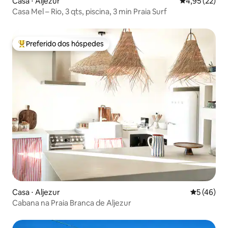
Casa ⋅ Aljezur
4,95 de uma a
4,95 (22)
Casa Mel – Rio, 3 qts, piscina, 3 min Praia Surf
Preferido dos hóspedes
Entre os melhores preferidos dos hóspedes
Casa ⋅ Aljezur
5 de uma a
5 (46)
Cabana na Praia Branca de Aljezur