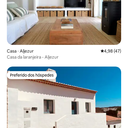
Casa ⋅ Aljezur
4,98 de uma a
4,98 (47)
Casa da laranjeira - Aljezur
Preferido dos hóspedes
Preferido dos hóspedes