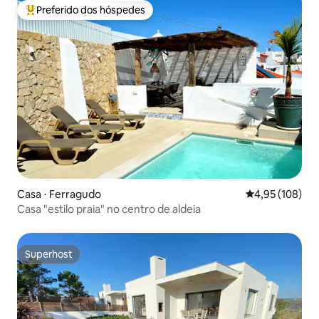
Preferido dos hóspedes
Entre os melhores preferidos dos hóspedes
Casa ⋅ Ferragudo
4,95 de uma av
4,95 (108)
Casa "estilo praia" no centro de aldeia
Superhost
Superhost