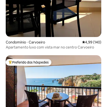
Condomínio ⋅ Carvoeiro
4,99 de uma av
4,99 (140)
Apartamento luxo com vista mar no centro Carvoeiro
Preferido dos hóspedes
Entre os melhores preferidos dos hóspedes