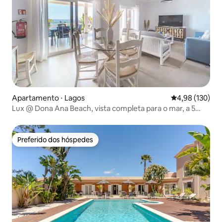
Apartamento ⋅ Lagos
4,98 de uma av
4,98 (130)
Lux @ Dona Ana Beach, vista completa para o mar, a 5
minutos do centro
Preferido dos hóspedes
Preferido dos hóspedes