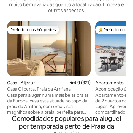
muito bem avaliadas quanto a localização, limpeza e
outros aspectos.
Preferido dos hóspedes
Preferido dos 
Preferido dos hóspedes
Entre os melhore
Casa ⋅ Aljezur
4,9 de uma avaliação média de 
4,9 (321)
Apartamento ⋅ La
Casa Gilberta, Praia da Arrifana
Acomodação única 
terraço no telhad
Casa para alugar numa mais belas praias
Apartamento ecol
da Europa, casa esta situada no topo da
de 2 quartos no ce
praia da Arrifana, com uma vista
Lagos. Aproveite 
magnífica sobre a praia, perfeita para
compartilhado no 
Comodidades populares para aluguel
quem deseja usufruir de uma estadia
panorâmica do cent
com tranquilidade e requinte junto ao
de Monchique e da
por temporada perto de Praia da
mar. A praia da Arrifana é perfeita para
perfeito para tom