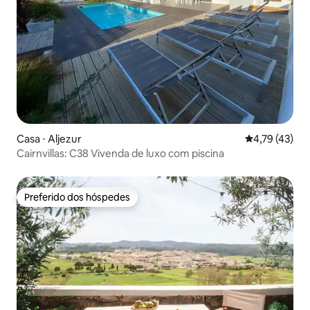
Casa ⋅ Aljezur
4,79 de uma a
4,79 (43)
Cairnvillas: C38 Vivenda de luxo com piscina
Preferido dos hóspedes
Preferido dos hóspedes