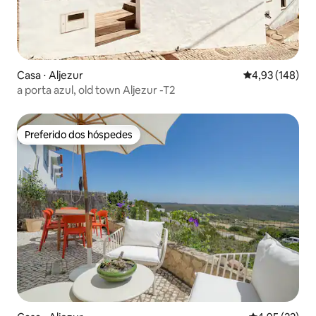
Casa ⋅ Aljezur
4,93 de uma av
4,93 (148)
a porta azul, old town Aljezur -T2
Preferido dos hóspedes
Preferido dos hóspedes