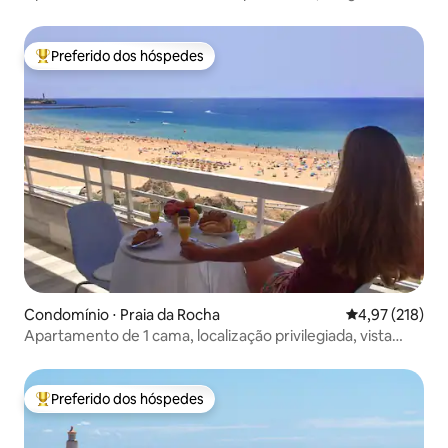
Preferido dos hóspedes
Entre os melhores preferidos dos hóspedes
Condomínio ⋅ Praia da Rocha
4,97 de uma av
4,97 (218)
Apartamento de 1 cama, localização privilegiada, vista
espetacular
Preferido dos hóspedes
Entre os melhores preferidos dos hóspedes