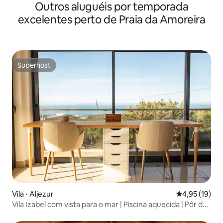
Outros aluguéis por temporada
excelentes perto de Praia da Amoreira
Superhost
Superhost
Vila ⋅ Aljezur
4,95 de uma a
4,95 (19)
Vila Izabel com vista para o mar | Piscina aquecida | Pôr do
sol