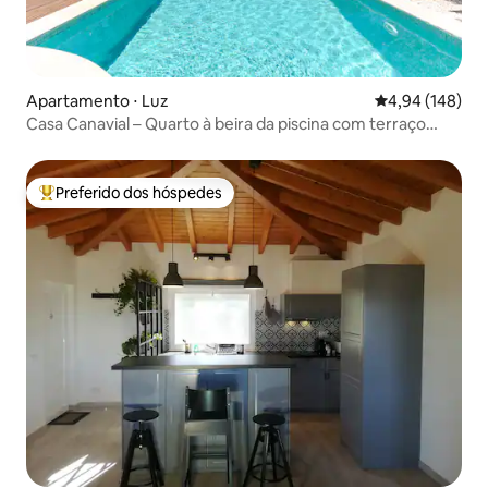
Apartamento ⋅ Luz
4,94 de uma av
4,94 (148)
Casa Canavial – Quarto à beira da piscina com terraço
privativo
Preferido dos hóspedes
Entre os melhores preferidos dos hóspedes