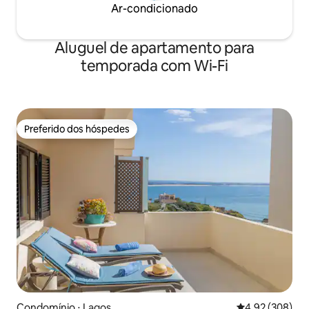
Ar-condicionado
Aluguel de apartamento para
temporada com Wi-Fi
Preferido dos hóspedes
Preferido dos hóspedes
Condomínio ⋅ Lagos
4,92 de uma ava
4,92 (308)