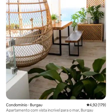
Condomínio ⋅ Burgau
4,92 de uma av
4,92 (179)
Apartamento com vista incrível para o mar, Burgau