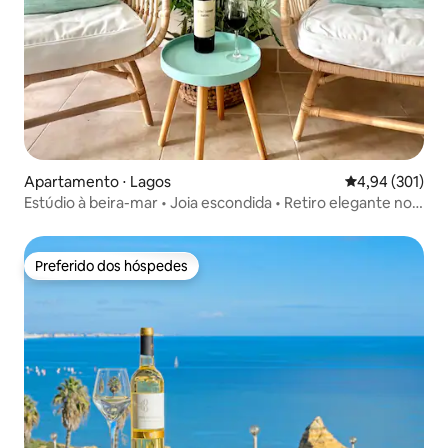
Apartamento ⋅ Lagos
4,94 de uma av
4,94 (301)
Estúdio à beira-mar • Joia escondida • Retiro elegante no
jardim
Preferido dos hóspedes
Preferido dos hóspedes