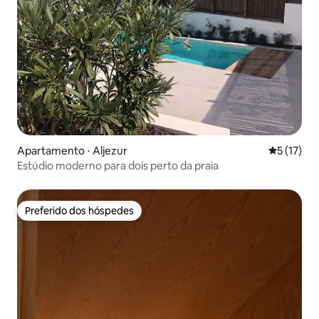
Apartamento ⋅ Aljezur
5 de uma a
5 (17)
Estúdio moderno para dois perto da praia
Preferido dos hóspedes
Preferido dos hóspedes