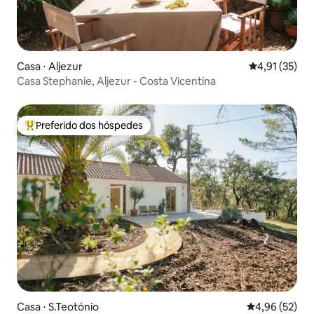
Casa ⋅ Aljezur
4,91 de uma a
4,91 (35)
Casa Stephanie, Aljezur - Costa Vicentina
Preferido dos hóspedes
Entre os melhores preferidos dos hóspedes
Casa ⋅ S.Teotónio
4,96 de uma a
4,96 (52)