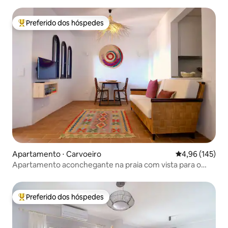
Preferido dos hóspedes
Entre os melhores preferidos dos hóspedes
Apartamento ⋅ Carvoeiro
4,96 de uma av
4,96 (145)
Apartamento aconchegante na praia com vista para o
mar, estacionamento gratuito e ar-condicionado
Preferido dos hóspedes
Entre os melhores preferidos dos hóspedes