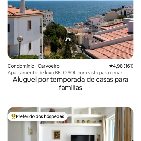
Condomínio ⋅ Carvoeiro
4,98 de uma av
4,98 (161)
Apartamento de luxo BELO SOL com vista para o mar
Aluguel por temporada de casas para
famílias
Preferido dos hóspedes
Entre os melhores preferidos dos hóspedes