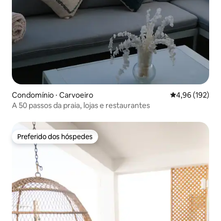
Condomínio ⋅ Carvoeiro
4,96 de uma av
4,96 (192)
A 50 passos da praia, lojas e restaurantes
Preferido dos hóspedes
Preferido dos hóspedes