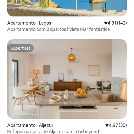
Apartamento ⋅ Lagos
4,91 de uma av
4,91 (142)
Apartamento com 2 quartos | Vista Mar fantástica
Superhost
Superhost
Apartamento ⋅ Aljezur
4,97 de uma a
4,97 (30)
Refúgio na costa de Aljezur com a Lisbeyond