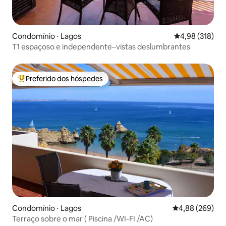
Condomínio ⋅ Lagos
4,98 de uma av
4,98 (318)
T1 espaçoso e independente–vistas deslumbrantes
Preferido dos hóspedes
Entre os melhores preferidos dos hóspedes
Condomínio ⋅ Lagos
4,88 de uma ava
4,88 (269)
Terraço sobre o mar ( Piscina /WI-FI /AC)