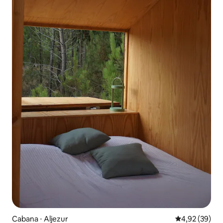
Cabana ⋅ Aljezur
4,92 de uma a
4,92 (39)