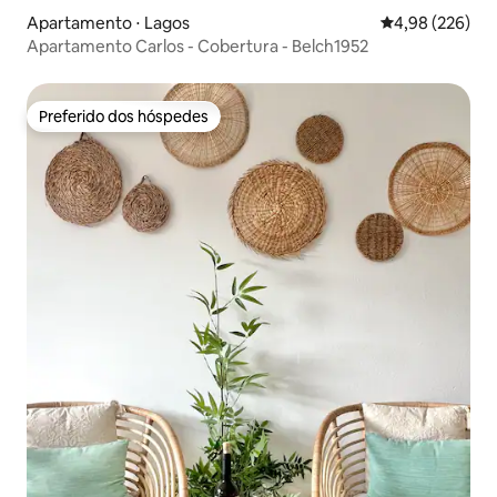
Apartamento ⋅ Lagos
4,98 de uma ava
4,98 (226)
Apartamento Carlos - Cobertura - Belch1952
Preferido dos hóspedes
Preferido dos hóspedes