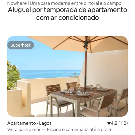
Nowhere | Uma casa moderna entre o litoral e o campo
Aluguel por temporada de apartamento
com ar-condicionado
Superhost
Superhost
Apartamento ⋅ Lagos
4,9 de uma av
4,9 (110)
Vista para o mar — Piscina e caminhada até a praia