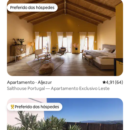
Preferido dos hóspedes
Preferido dos hóspedes
Apartamento ⋅ Aljezur
4,91 de uma a
4,91 (64)
Salthouse Portugal — Apartamento Exclusivo Leste
Preferido dos hóspedes
Entre os melhores preferidos dos hóspedes