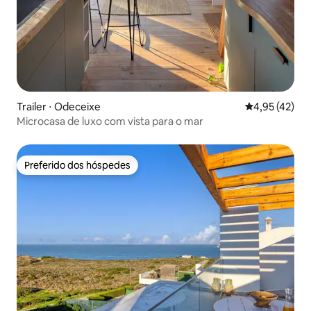
Trailer ⋅ Odeceixe
4,95 de uma a
4,95 (42)
Microcasa de luxo com vista para o mar
Preferido dos hóspedes
Preferido dos hóspedes