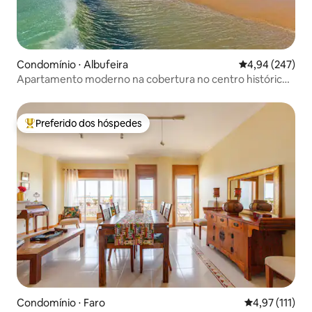
Condomínio ⋅ Albufeira
4,94 de uma ava
4,94 (247)
Apartamento moderno na cobertura no centro histórico
de Albufeira
Preferido dos hóspedes
Entre os melhores preferidos dos hóspedes
Condomínio ⋅ Faro
4,97 de uma av
4,97 (111)