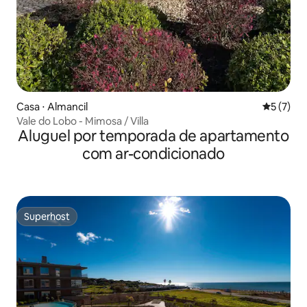
Casa ⋅ Almancil
5 de uma 
5 (7)
Vale do Lobo - Mimosa / Villa
Aluguel por temporada de apartamento
com ar-condicionado
Superhost
Superhost