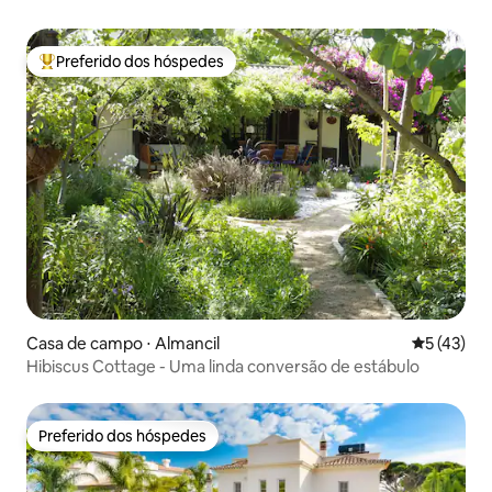
Preferido dos hóspedes
Entre os melhores preferidos dos hóspedes
Casa de campo ⋅ Almancil
5 de uma a
5 (43)
Hibiscus Cottage - Uma linda conversão de estábulo
Preferido dos hóspedes
Preferido dos hóspedes