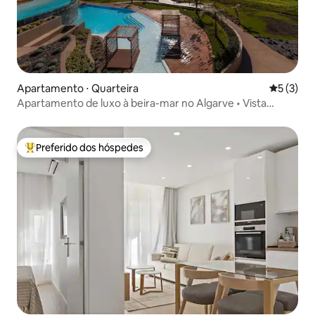
Apartamento ⋅ Quarteira
5 de uma 
5 (3)
Apartamento de luxo à beira-mar no Algarve • Vista
deslumbrante
Preferido dos hóspedes
Entre os melhores preferidos dos hóspedes