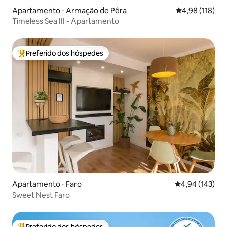
Apartamento ⋅ Armação de Pêra
4,98 de uma av
4,98 (118)
Timeless Sea III - Apartamento
Preferido dos hóspedes
Entre os melhores preferidos dos hóspedes
Apartamento ⋅ Faro
4,94 de uma av
4,94 (143)
Sweet Nest Faro
Preferido dos hóspedes