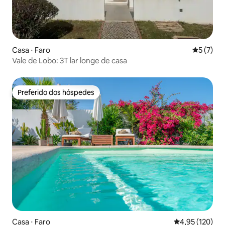
Casa ⋅ Faro
5 de uma 
5 (7)
Vale de Lobo: 3T lar longe de casa
Preferido dos hóspedes
Preferido dos hóspedes
Casa ⋅ Faro
4,95 de uma av
4,95 (120)