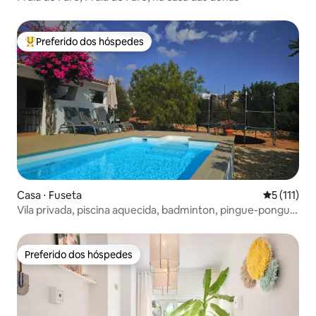
Preferido dos hóspedes
Entre os melhores preferidos dos hóspedes
Casa ⋅ Fuseta
5 de uma av
5 (111)
Vila privada, piscina aquecida, badminton, pingue-pongue
e muito mais
Preferido dos hóspedes
Preferido dos hóspedes