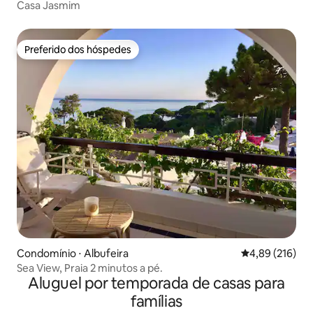
Casa Jasmim
Preferido dos hóspedes
Preferido dos hóspedes
Condomínio ⋅ Albufeira
4,89 de uma av
4,89 (216)
Sea View, Praia 2 minutos a pé.
Aluguel por temporada de casas para
famílias