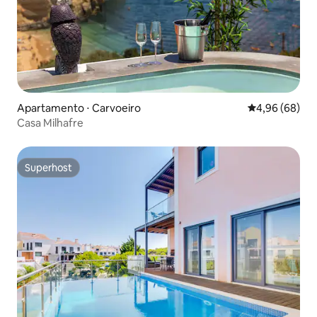
Apartamento ⋅ Carvoeiro
4,96 de uma av
4,96 (68)
Casa Milhafre
Superhost
Superhost