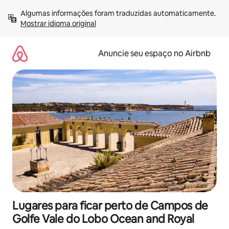
Pular
Algumas informações foram traduzidas automaticamente. 
para
Mostrar idioma original
o
conteúdo
Anuncie seu espaço no Airbnb
Lugares para ficar perto de Campos de
Golfe Vale do Lobo Ocean and Royal