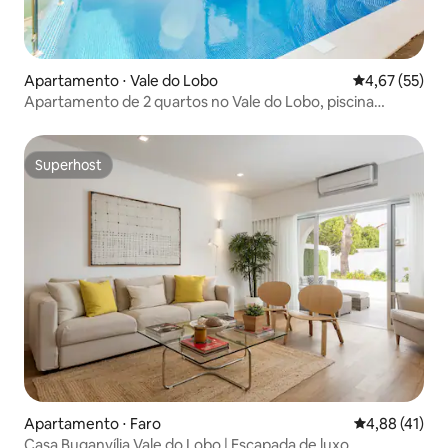
Apartamento ⋅ Vale do Lobo
4,67 de uma a
4,67 (55)
Apartamento de 2 quartos no Vale do Lobo, piscina
aquecida privativa
Superhost
Superhost
Apartamento ⋅ Faro
4,88 de uma a
4,88 (41)
Casa Buganvília Vale do Lobo | Escapada de luxo