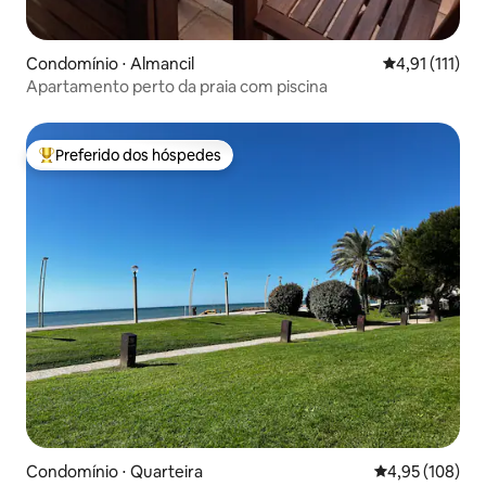
Condomínio ⋅ Almancil
4,91 de uma a
4,91 (111)
Apartamento perto da praia com piscina
Preferido dos hóspedes
Entre os melhores preferidos dos hóspedes
Condomínio ⋅ Quarteira
4,95 de uma av
4,95 (108)