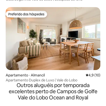
Preferido dos hóspedes
Preferido dos hóspedes
Apartamento ⋅ Almancil
4,9 de uma a
4,9 (10)
Apartamento Duplex de Luxo | Vale do Lobo
Outros aluguéis por temporada
excelentes perto de Campos de Golfe
Vale do Lobo Ocean and Royal