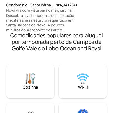
totalmente equip
Condomínio ⋅ Santa Bárbara
4,94 de uma avaliação média de 
4,94 (234)
elegante. Vistas f
de Nexe
Nova vila com vista para o mar, piscina
praia/cidade de Alb
aquecida, jacuzzi no terraço
Descubra a vida moderna de inspiração
privativa com vist
mediterrânea nesta vila requintada em
Localização centr
Santa Bárbara de Nexe. A poucos
fácil. Todas as co
minutos do Aeroporto de Faro e
metros. A 4 minuto
Comodidades populares para aluguel
Almancil, este retiro sereno oferece
apartamento é no 
uma piscina aquecida, jacuzzi no
por temporada perto de Campos de
uma vila algarvia t
telhado, sala de estar interna e externa,
Golfe Vale do Lobo Ocean and Royal
uma cozinha ao ar livre e interiores
elegantes em estilo mediterrâneo.
Perfeito para famílias, casais ou grupos
que procuram uma escapada
memorável com trilhas para
caminhadas, vistas para o campo e
acesso a praias, campos de golfe, lojas e
restaurantes. Envie-nos uma
Cozinha
Wi-Fi
mensagem!