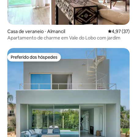
Casa de veraneio ⋅ Almancil
4,97 de uma a
4,97 (37)
Apartamento de charme em Vale do Lobo com jardim
Preferido dos hóspedes
Preferido dos hóspedes