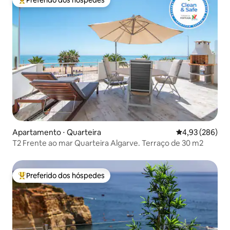
Entre os melhores preferidos dos hóspedes
Apartamento ⋅ Quarteira
4,93 de uma ava
4,93 (286)
T2 Frente ao mar Quarteira Algarve. Terraço de 30 m2
Preferido dos hóspedes
Entre os melhores preferidos dos hóspedes