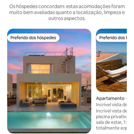
Os hóspedes concordam: estas acomodações foram
muito bem avaliadas quanto a localização, limpeza e
outros aspectos.
Preferido dos hóspedes
Preferido dos hó
Preferido dos hóspedes
Preferido dos hó
Apartamento ⋅ Alb
Incrível vista de 1
privada aquecida
Incrível vista de 
piscina privativa a
sala de estar, 1 sal
totalmente equipa
terraços. Recent