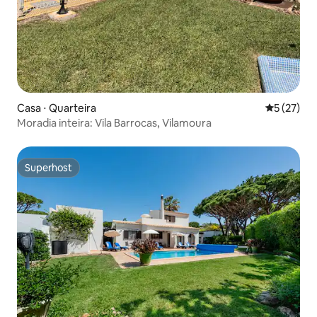
Casa ⋅ Quarteira
5 de uma a
5 (27)
Moradia inteira: Vila Barrocas, Vilamoura
Superhost
Superhost