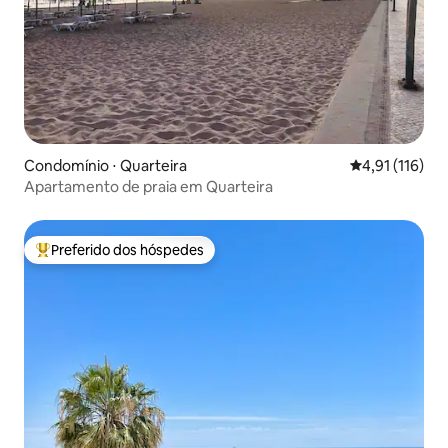
Condomínio ⋅ Quarteira
4,91 de uma av
4,91 (116)
Apartamento de praia em Quarteira
Preferido dos hóspedes
Entre os melhores preferidos dos hóspedes