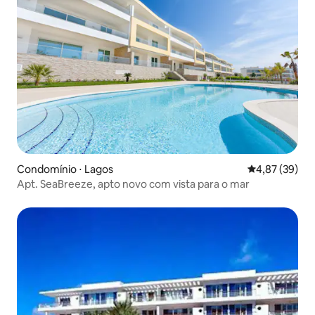
Condomínio ⋅ Lagos
4,87 de uma a
4,87 (39)
Apt. SeaBreeze, apto novo com vista para o mar