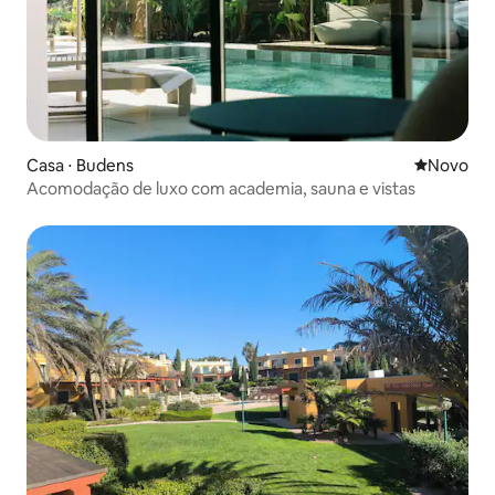
Casa ⋅ Budens
Novo lugar
Novo
Acomodação de luxo com academia, sauna e vistas