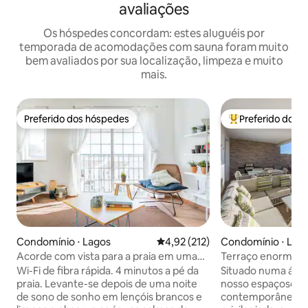
avaliações
Os hóspedes concordam: estes aluguéis por
temporada de acomodações com sauna foram muito
bem avaliados por sua localização, limpeza e muito
mais.
Preferido dos hóspedes
Preferido dos 
Preferido dos hóspedes
Entre os melhore
Condomínio ⋅ Lagos
4,92 de uma avaliação média de 
4,92 (212)
Condomínio ⋅ Lag
Acorde com vista para a praia em uma
Terraço enorme | V
cobertura ensolarada na Praia da Luz
Acesso direto à pi
Wi-Fi de fibra rápida. 4 minutos a pé da
Situado numa área 
praia. Levante-se depois de uma noite
nosso espaçoso a
de sono de sonho em lençóis brancos e
contemporâneo g