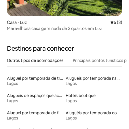
Casa ⋅ Luz
5 de uma 
5 (3)
Maravilhosa casa geminada de 2 quartos em Luz
Destinos para conhecer
Outros tipos de acomodações
Principais pontos turísticos po
Aluguel por temporada de trailers
Aluguéis por temporada na orla
Lagos
Lagos
Aluguéis de espaços que aceitam animais de estimação
Hotéis boutique
Lagos
Lagos
Aluguel por temporada de flats
Aluguéis por temporada com banheira de hidromassagem
Lagos
Lagos