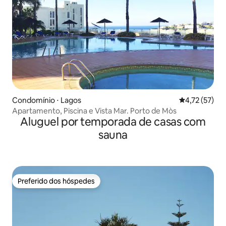
Condomínio ⋅ Lagos
4,72 de uma a
4,72 (57)
Apartamento, Piscina e Vista Mar. Porto de Mòs
Aluguel por temporada de casas com
sauna
Preferido dos hóspedes
Preferido dos hóspedes