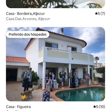
Casa ⋅ Bordeira,Aljezur
5 de uma 
5 (7)
Casa Das Arvores, Aljezur
Preferido dos hóspedes
Preferido dos hóspedes
Casa ⋅ Figueira
5 de uma a
5 (10)