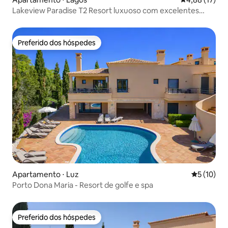
Lakeview Paradise T2 Resort luxuoso com excelentes
vistas
Preferido dos hóspedes
Preferido dos hóspedes
Apartamento ⋅ Luz
5 de uma a
5 (10)
Porto Dona Maria - Resort de golfe e spa
Preferido dos hóspedes
Preferido dos hóspedes