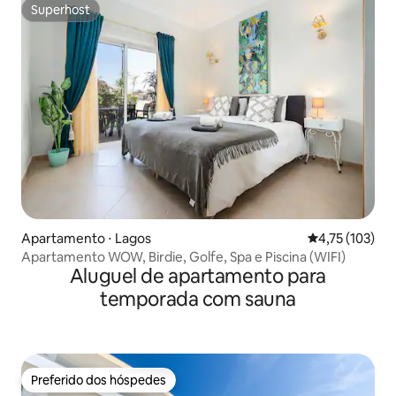
Superhost
Superhost
Apartamento ⋅ Lagos
4,75 de uma av
4,75 (103)
Apartamento WOW, Birdie, Golfe, Spa e Piscina (WIFI)
Aluguel de apartamento para
temporada com sauna
Preferido dos hóspedes
Preferido dos hóspedes