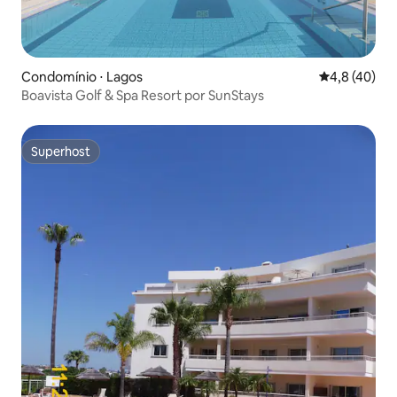
Condomínio ⋅ Lagos
4,8 de uma a
4,8 (40)
Boavista Golf & Spa Resort por SunStays
Superhost
Superhost