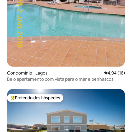
Condomínio ⋅ Lagos
4,94 de uma a
4,94 (16)
Belo apartamento com vista para o mar e penhascos
Preferido dos hóspedes
Entre os melhores preferidos dos hóspedes