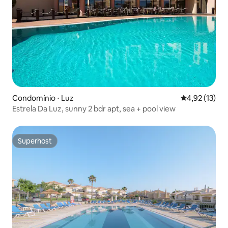
Condomínio ⋅ Luz
4,92 de uma a
4,92 (13)
Estrela Da Luz, sunny 2 bdr apt, sea + pool view
Superhost
Superhost