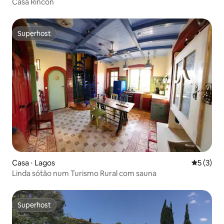
Casa Rincon
Superhost
Superhost
Casa ⋅ Lagos
5 de uma 
5 (3)
Linda sótão num Turismo Rural com sauna
Superhost
Superhost