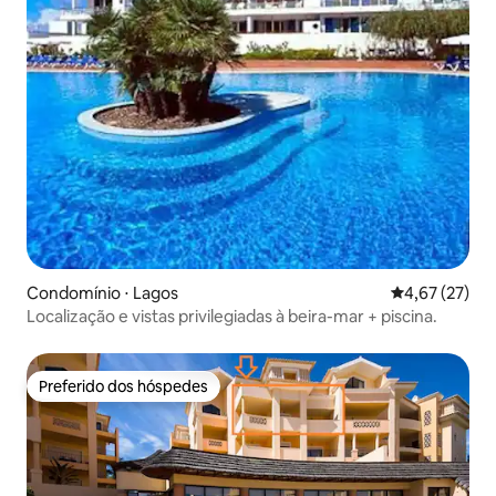
Condomínio ⋅ Lagos
4,67 de uma a
4,67 (27)
Localização e vistas privilegiadas à beira-mar + piscina.
Preferido dos hóspedes
Preferido dos hóspedes