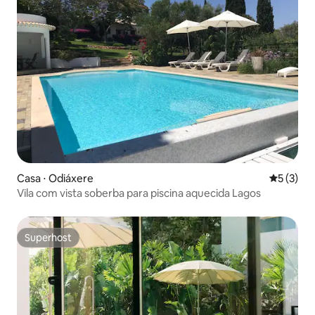
Casa ⋅ Odiáxere
5 de uma 
5 (3)
Vila com vista soberba para piscina aquecida Lagos
Superhost
Superhost