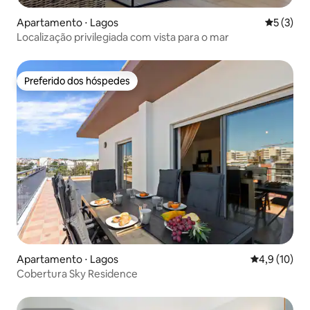
Apartamento ⋅ Lagos
5 de uma 
5 (3)
Localização privilegiada com vista para o mar
Preferido dos hóspedes
Preferido dos hóspedes
Apartamento ⋅ Lagos
4,9 de uma a
4,9 (10)
Cobertura Sky Residence