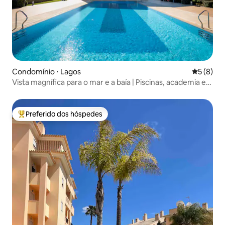
Condomínio ⋅ Lagos
5 de uma 
5 (8)
Vista magnífica para o mar e a baía | Piscinas, academia e
golfe
Preferido dos hóspedes
Entre os melhores preferidos dos hóspedes