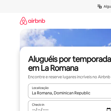
Pular
Algu
para
o
conteúdo
Aluguéis por temporada
em La Romana
Encontre e reserve lugares incríveis no Airbnb
Localização
Quando os resultados estiverem disponíveis, expl
Check-in