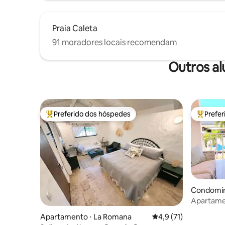
Praia Caleta
91 moradores locais recomendam
Outros a
Preferido dos hóspedes
Prefe
Entre os melhores preferidos dos hóspedes
Entre os
Condomín
Apartamen
marina
Apartamento ⋅ La Romana
4,9 de uma avaliação 
4,9 (71)