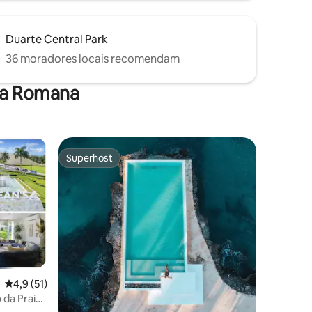
Duarte Central Park
36 moradores locais recomendam
La Romana
Superhost
os hóspedes
Superhost
ções
4,9 de uma avaliação média de 5, 51 avaliações
4,9 (51)
o da Praia