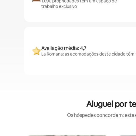
1.090 propriedades têm um espaço de
trabalho exclusivo
Avaliação média: 4,7
La Romana: as acomodações deste cidade têm u
Aluguel por 
Os hóspedes concordam: estas