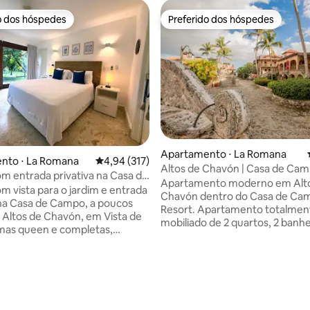
o dos hóspedes
Preferido dos hóspedes
o dos hóspedes
Preferido dos hóspedes
Apartamento ⋅ La Romana
média de 5, 41 avaliações
nto ⋅ La Romana
4,94 de uma avaliação média de 5, 317 avalia
4,94 (317)
Altos de Chavón | Casa de Cam
m entrada privativa na Casa de
República Dominicana
Apartamento moderno em Alt
rto de Chavón
m vista para o jardim e entrada
Chavón dentro do Casa de Ca
 na Casa de Campo, a poucos
Resort. Apartamento totalmen
 Altos de Chavón, em Vista de
mobiliado de 2 quartos, 2 banhe
mas queen e completas,
lavabo, com 3 camas, sala de es
 micro-ondas, cafeteira, ar-
cozinha e varanda privativa. Lo
ado, Netflix, mesa e Wi-Fi.
dentro do prestigiado Casa d
e estimação estão sujeitos a
Resort, conhecido por seus ca
de US$ 50 por estadia.
golfe, praias, piscinas e comod
mento gratuito, horário diário
exclusivas. Um retiro elegante 
 até as 21h, acesso gratuito a