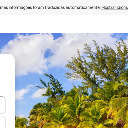
mas informações foram traduzidas automaticamente. 
Mostrar idioma
ore-os usando as seta para cima e para baixo do teclado ou tocando e