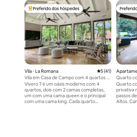
Preferido dos hóspedes
Preferid
Entre os melhores preferidos dos hóspedes
Preferid
Vila ⋅ La Romana
5 de uma avaliação 
5 (41)
Apartame
Vila em Casa de Campo com 4 quartos e
Quarto co
piscina.
Campo pe
Vivero 7 é um oásis moderno com 4
Quarto co
quartos, dois com 2 camas completas,
privativa
um com uma cama queen e o principal
passos de
com uma cama king. Cada quarto
Altos. Ca
equipado com um novo AC e uma TV de
geladeira,
tela plana, Wi-Fi, armário e seu próprio
condicion
banheiro. A casa tem um ar
Animais d
condicionado na sala de estar e na área
uma taxa 
de jantar, e uma sala de estar de conceito
Estaciona
aberto. O terraço expansivo com uma
da piscina