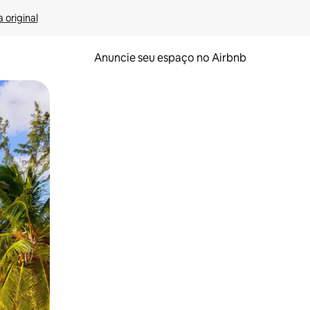
 original
Anuncie seu espaço no Airbnb
 deslizando o dedo na tela.