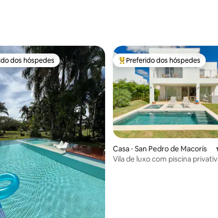
rido dos hóspedes
Preferido dos hóspedes
 melhores preferidos dos hóspedes
Entre os melhores preferidos d
média de 5, 14 avaliações
Casa ⋅ San Pedro de Macorís
Vila de luxo com piscina privati
do mar