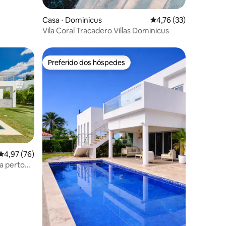
Casa ⋅ Dominicus
4,76 de uma avaliação
4,76 (33)
Vila Coral Tracadero Villas Dominicus
Preferido dos hóspedes
os hóspedes
Preferido dos hóspedes
4,97 de uma avaliação média de 5, 76 avaliações
4,97 (76)
va perto