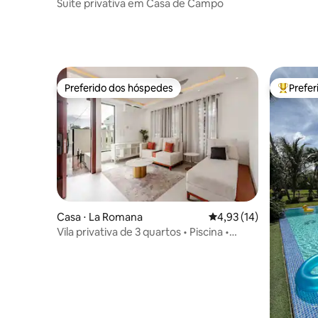
Suíte privativa em Casa de Campo
Preferido dos hóspedes
Prefe
Preferido dos hóspedes
Entre os
Casa ⋅ La Romana
4,93 de uma avaliação 
4,93 (14)
Vila privativa de 3 quartos • Piscina •
Quintal • Fechada • Acomoda 8 pessoas