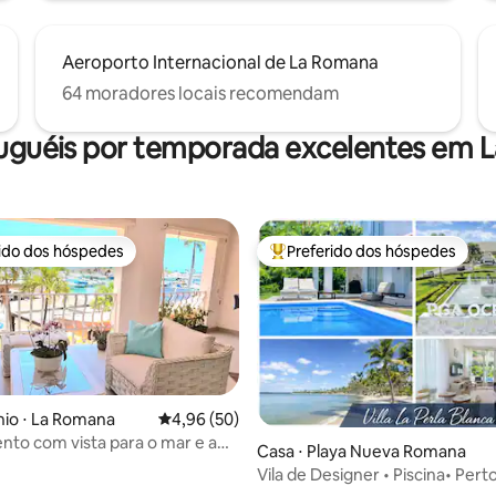
Aeroporto Internacional de La Romana
64 moradores locais recomendam
luguéis por temporada excelentes em 
rido dos hóspedes
Preferido dos hóspedes
 melhores preferidos dos hóspedes
Entre os melhores preferidos d
io ⋅ La Romana
4,96 de uma avaliação média de 5, 50 avalia
4,96 (50)
to com vista para o mar e a
Casa ⋅ Playa Nueva Romana
Vila de Designer • Piscina• Pert
média de 5, 71 avaliações
e Golfe