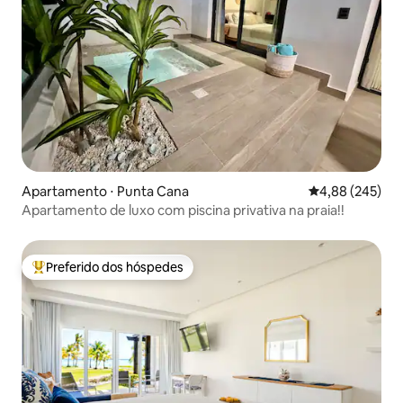
Apartamento ⋅ Punta Cana
4,88 de uma ava
4,88 (245)
Apartamento de luxo com piscina privativa na praia!!
Preferido dos hóspedes
Entre os melhores preferidos dos hóspedes