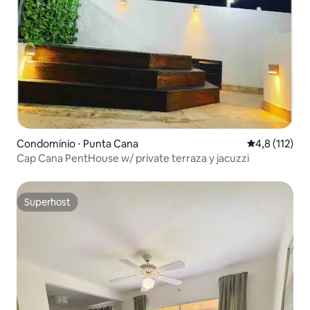
Condomínio ⋅ Punta Cana
4,8 de uma av
4,8 (112)
Cap Cana PentHouse w/ private terraza y jacuzzi
Superhost
Superhost