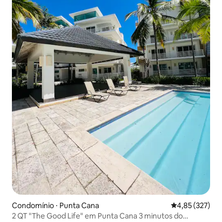
Condomínio ⋅ Punta Cana
4,85 de uma av
4,85 (327)
2 QT "The Good Life" em Punta Cana 3 minutos do