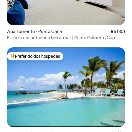
Apartamento ⋅ Punta Cana
5 de uma a
5 (30)
Estúdio encantador à beira-mar | Punta Palmera /Cap
Cana
Preferido dos hóspedes
Entre os melhores preferidos dos hóspedes