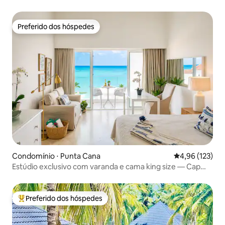
Preferido dos hóspedes
Preferido dos hóspedes
Condomínio ⋅ Punta Cana
4,96 de uma av
4,96 (123)
Estúdio exclusivo com varanda e cama king size — Cap
Cana
Preferido dos hóspedes
Entre os melhores preferidos dos hóspedes