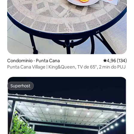
Condomínio ⋅ Punta Cana
4,96 de uma av
4,96 (134)
Punta Cana Village | King&Queen, TV de 65", 2 min do PUJ
Superhost
Superhost