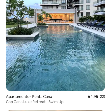
Apartamento ⋅ Punta Cana
4,95 de uma a
4,95 (22)
Cap Cana Luxe Retreat - Swim Up