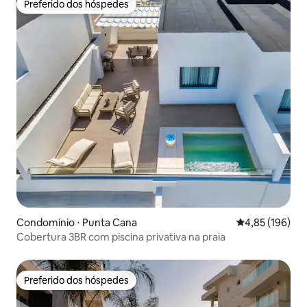
Preferido dos hóspedes
Preferido dos hóspedes
Condomínio ⋅ Punta Cana
4,85 de uma av
4,85 (196)
Cobertura 3BR com piscina privativa na praia
Preferido dos hóspedes
Preferido dos hóspedes