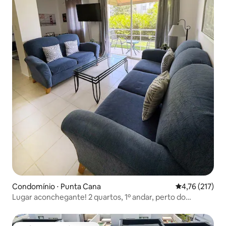
Condomínio ⋅ Punta Cana
4,76 de uma av
4,76 (217)
Lugar aconchegante! 2 quartos, 1º andar, perto do
aeroporto