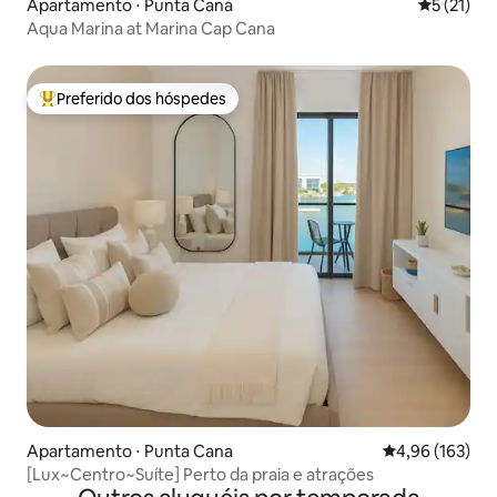
Apartamento ⋅ Punta Cana
5 de uma a
5 (21)
Aqua Marina at Marina Cap Cana
Preferido dos hóspedes
Entre os melhores preferidos dos hóspedes
Apartamento ⋅ Punta Cana
4,96 de uma av
4,96 (163)
[Lux~Centro~Suíte] Perto da praia e atrações