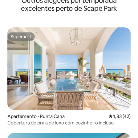
Outros aluguéis por temporada
excelentes perto de Scape Park
Superhost
Superhost
Apartamento ⋅ Punta Cana
4,83 de uma a
4,83 (42)
Cobertura de praia de luxo com cozinheiro incluso