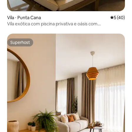
Vila ⋅ Punta Cana
5 de uma a
5 (40)
Vila exótica com piscina privativa e oásis com
hidromassagem
Superhost
Superhost