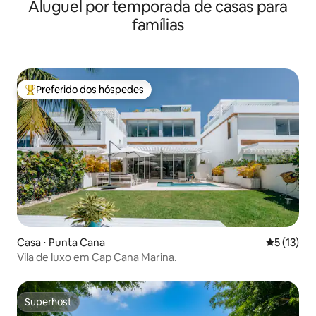
Aluguel por temporada de casas para
aeroporto PC
famílias
Preferido dos hóspedes
Entre os melhores preferidos dos hóspedes
Casa ⋅ Punta Cana
5 de uma a
5 (13)
Vila de luxo em Cap Cana Marina.
Superhost
Superhost