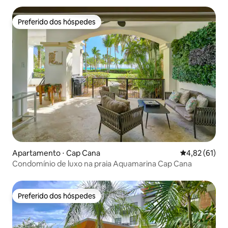
Preferido dos hóspedes
Preferido dos hóspedes
Apartamento ⋅ Cap Cana
4,82 de uma a
4,82 (61)
Condomínio de luxo na praia Aquamarina Cap Cana
Preferido dos hóspedes
Preferido dos hóspedes