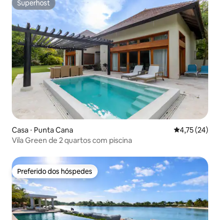
Superhost
Superhost
Casa ⋅ Punta Cana
4,75 de uma a
4,75 (24)
Vila Green de 2 quartos com piscina
Preferido dos hóspedes
Preferido dos hóspedes