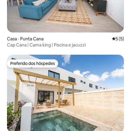
Casa ⋅ Punta Cana
5 de uma 
5 (5)
Cap Cana | Cama king | Piscina e jacuzzi
Preferido dos hóspedes
Preferido dos hóspedes