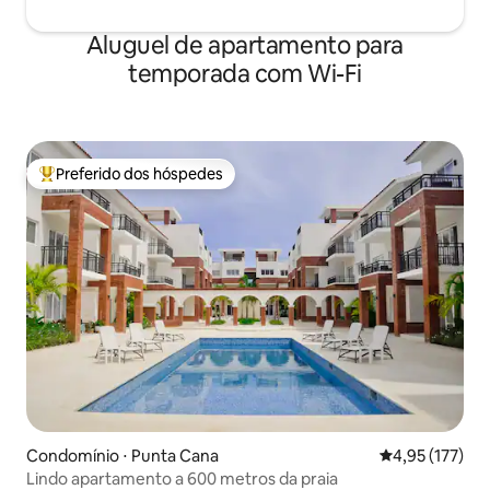
Aluguel de apartamento para
temporada com Wi-Fi
Preferido dos hóspedes
Entre os melhores preferidos dos hóspedes
Condomínio ⋅ Punta Cana
4,95 de uma av
4,95 (177)
Lindo apartamento a 600 metros da praia