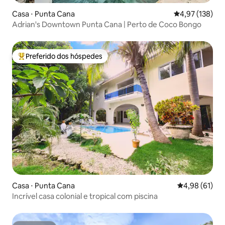
Casa ⋅ Punta Cana
4,97 de uma av
4,97 (138)
Adrian's Downtown Punta Cana | Perto de Coco Bongo
Preferido dos hóspedes
Entre os melhores preferidos dos hóspedes
Casa ⋅ Punta Cana
4,98 de uma a
4,98 (61)
Incrível casa colonial e tropical com piscina