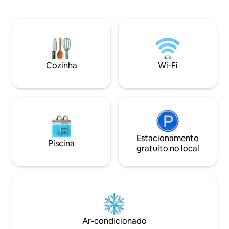
na exclusiva com
jacuzzi privativa com chuveiros abertos
de Punta Cana é 
perfeitos para algum tempo divertido e
aluguel de férias;
com total privacidade. Vc não vai se
desfrutar do extr
arrepender de um minuto dentro deste
santuário de opulê
lugar mágico. A propriedade tem uma
Permita-nos pinta
kitchenette completa, lavanderia e
do que espera por 
Cozinha
Wi-Fi
micro-ondas. Podemos nos preparar
a partir da varanda
para um jantar romântico na
propriedade. Na maioria das vezes
estamos disponíveis 24 horas por dia, 7
dias por semana. A casa fica num bairro
tranquilo e tranquilo que se presta à
privacidade. Além disso, há inúmeras
praias para dias divertidos à beira-mar,
Estacionamento
Piscina
campos de golfe expansivos, locais
gratuito no local
históricos e fantásticas opções de
restaurantes e entretenimento nas
proximidades. Você pode usar a taxa de
transporte Cap Cana com no complexo
por uma taxa fixa de US$ 3 por viagem.
Ar-condicionado