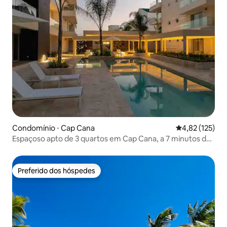
Condomínio ⋅ Cap Cana
4,82 de uma av
4,82 (125)
Espaçoso apto de 3 quartos em Cap Cana, a 7 minutos da
praia.
Preferido dos hóspedes
Preferido dos hóspedes