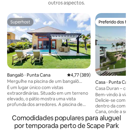
outros aspectos.
Superhost
Preferido dos hó
Superhost
Preferido dos hó
Bangalô ⋅ Punta Cana
4,77 de uma avaliação média de 
4,77 (389)
Mergulhe na piscina de um bangalô
Casa ⋅ Punta Cana
maravilhoso
É um lugar único com vistas
Casa Duran – con
extraordinárias. Situado em um terreno
serenidade à beir
Bem-vindo à viage
elevado, o pátio mostra uma vista
Delicie-se com o e
profunda dos arredores. A piscina de
dentro da comunid
borda infinita oferece um lugar especial
Cana, onde a sofis
para passar um tempo de qualidade em
Comodidades populares para aluguel
serenidade. Este 
total privacidade com quem você ama.
condomínio de doi
por temporada perto de Scape Park
Também com uma churrasqueira para
banheiros e lofte
cozinhar em casa. O bangalô oferece