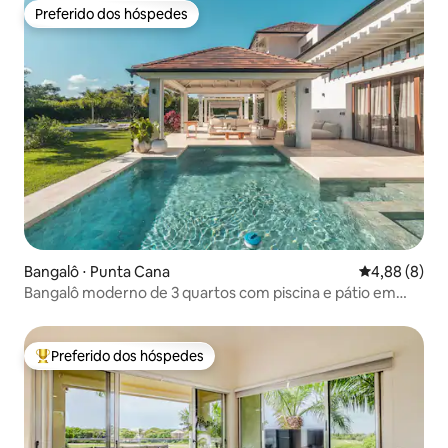
Preferido dos hóspedes
Preferido dos hóspedes
Bangalô ⋅ Punta Cana
4,88 de uma 
4,88 (8)
Bangalô moderno de 3 quartos com piscina e pátio em
Cap Cana
Preferido dos hóspedes
Entre os melhores preferidos dos hóspedes