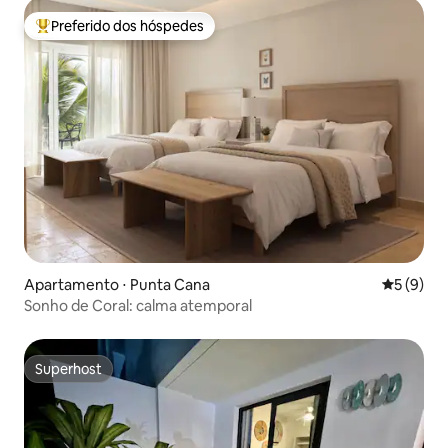
Preferido dos hóspedes
Entre os melhores preferidos dos hóspedes
Apartamento ⋅ Punta Cana
5 de uma 
5 (9)
Sonho de Coral: calma atemporal
Superhost
Superhost