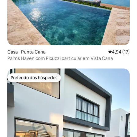
Casa ⋅ Punta Cana
4,94 de uma a
4,94 (17)
Palms Haven com Picuzzi particular em Vista Cana
Preferido dos hóspedes
Preferido dos hóspedes