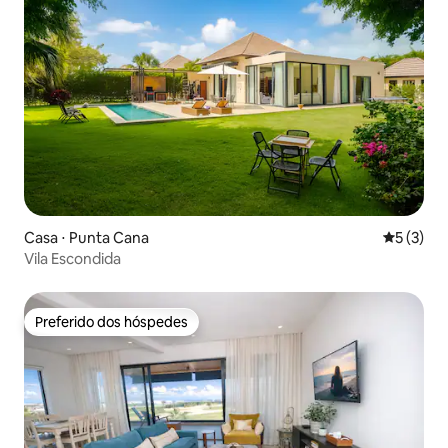
Casa ⋅ Punta Cana
5 de uma 
5 (3)
Vila Escondida
Preferido dos hóspedes
Preferido dos hóspedes