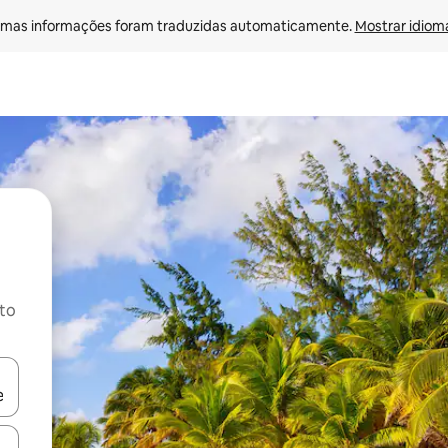
mas informações foram traduzidas automaticamente. 
Mostrar idioma
ito
ore-os usando as seta para cima e para baixo do teclado ou tocando e