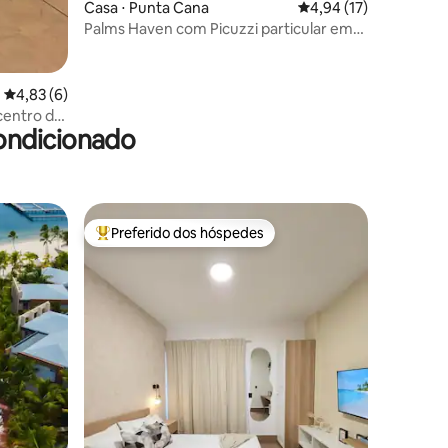
Casa ⋅ Punta Cana
4,94 de uma avaliação
4,94 (17)
Palms Haven com Picuzzi particular em
ções
Vista Cana
4,83 de uma avaliação média de 5, 6 avaliações
4,83 (6)
centro da
ondicionado
Preferido dos hóspedes
Entre os melhores preferidos dos hóspedes
ções