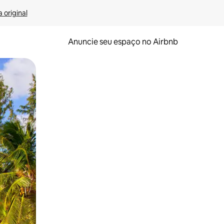
 original
Anuncie seu espaço no Airbnb
 deslizando o dedo na tela.