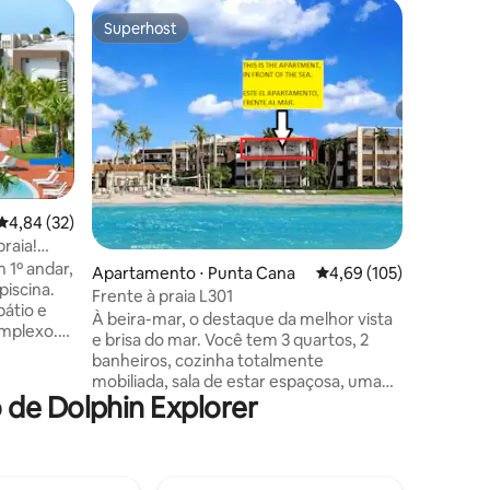
Apartame
Superhost
Prefe
Superhost
Entre o
[Lux~Cen
atrações
Viva Pun
uma suít
no exclu
centro d
vibrante,
8 minutos
aeroport
atrações,
4,84 de uma avaliação média de 5, 32 avaliações
4,84 (32)
ções
Bongo | 
praia!
Sky🐬 Dol
 1º andar,
Apartamento ⋅ Punta Cana
4,69 de uma avaliação 
4,69 (105)
Lake Park
piscina.
estrelas:
Frente à praia L301
átio e
imbatíve
À beira-mar, o destaque da melhor vista
omplexo.
e brisa do mar. Você tem 3 quartos, 2
tio de
banheiros, cozinha totalmente
os passos
mobiliada, sala de estar espaçosa, uma
lugar para
de Dolphin Explorer
varanda espaçosa, em frente você tem
uma piscina cativante para crianças e
adultos. A poucos passos de distância,
você tem acesso direto e privado
 escolhe -
GRATUITO a uma bela praia cheia de paz,