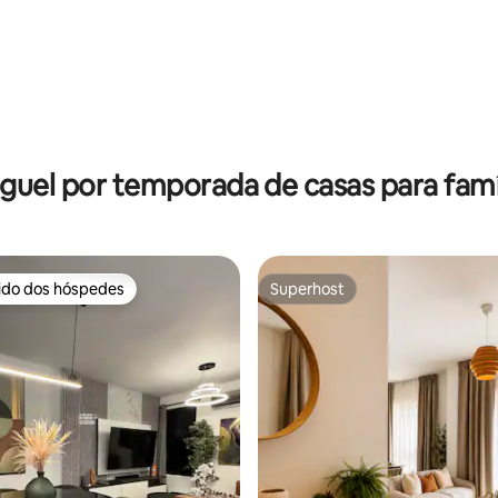
édia de 5, 134 avaliações
guel por temporada de casas para famí
rido dos hóspedes
Superhost
 melhores preferidos dos hóspedes
Superhost
édia de 5, 187 avaliações