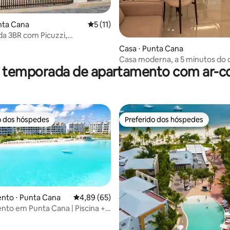
nta Cana
5 de uma avaliação média de 5, 11 avalia
5 (11)
ada 3BR com Picuzzi,
eira e 3M do Centro
Casa ⋅ Punta Cana
Casa moderna, a 5 minutos do 
r temporada de apartamento com ar-c
cidade
o dos hóspedes
Preferido dos hóspedes
o dos hóspedes
Preferido dos hóspedes
nto ⋅ Punta Cana
4,89 de uma avaliação média de 5, 65 avalia
4,89 (65)
to em Punta Cana | Piscina +
média de 5, 54 avaliações
ido + cama king