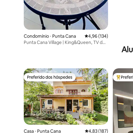
Condomínio ⋅ Punta Cana
4,96 de uma avaliação m
4,96 (134)
Punta Cana Village | King&Queen, TV de
Alu
65", 2 min do PUJ
Preferido dos hóspedes
Prefe
Preferido dos hóspedes
Entre os
Casa ⋅ Punta Cana
4,83 de uma avaliação m
4,83 (187)