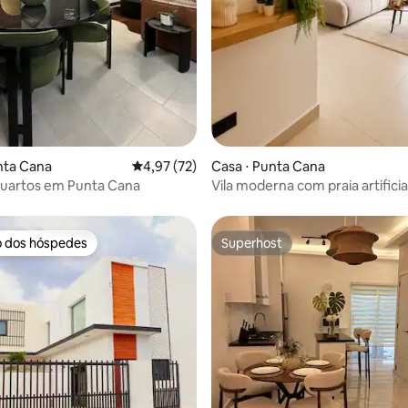
nta Cana
4,97 de uma avaliação média de 5, 72 avalia
4,97 (72)
Casa ⋅ Punta Cana
 quartos em Punta Cana
Vila moderna com praia artificial
o dos hóspedes
Superhost
o dos hóspedes
Superhost
média de 5, 61 avaliações