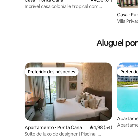
Incrível casa colonial e tropical com
piscina
Casa ⋅ Pu
Villa Priv
churrasqu
Aluguel po
Preferido dos hóspedes
Preferid
Preferido dos hóspedes
Preferid
Apartame
Apartamen
Apartamento ⋅ Punta Cana
4,98 de uma avaliação 
4,98 (54)
Wi-Fi ráp
Suíte de luxo de designer | Piscina |