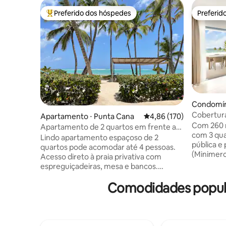
Preferido dos hóspedes
Preferid
Entre os melhores preferidos dos hóspedes
Preferid
Condomín
Cobertura
Apartamento ⋅ Punta Cana
4,86 de uma avaliação m
4,86 (170)
privativa 
Com 260 m
Apartamento de 2 quartos em frente ao
com 3 qua
mar
Lindo apartamento espaçoso de 2
pública e
quartos pode acomodar até 4 pessoas.
(Minimerc
Acesso direto à praia privativa com
Los Coral
espreguiçadeiras, mesa e bancos.
primeiro 
Situado no 4º andar (sem elevador). 2
cozinha-b
Comodidades popula
quartos têm seus próprios terraços com
um com seu
vista para o mar: cama king size e cama
segundo a
queen size, smart tv em cada quarto, 2
a sua cas
banheiros, cofre, wi-fi gratuito e
terraço s
estacionamento gratuito. A cozinha tem