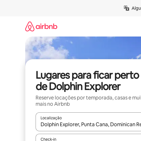
Pular
Algu
para
o
conteúdo
Lugares para ficar perto
de Dolphin Explorer
Reserve locações por temporada, casas e mu
mais no Airbnb
Localização
Quando os resultados estiverem disponíveis, expl
Check-in