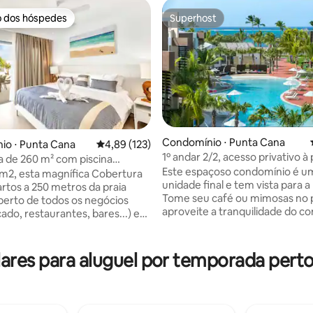
o dos hóspedes
Superhost
o dos hóspedes
Superhost
Condomínio ⋅ Punta Cana
io ⋅ Punta Cana
4,89 de uma avaliação média de 5, 123 avalia
4,89 (123)
1º andar 2/2, acesso privativo à 
 de 260 m² com piscina
édia de 5, 170 avaliações
Piscina enorme!
Este espaçoso condomínio é um
a 50 m da praia
2, esta magnífica Cobertura
unidade final e tem vista para a 
rtos a 250 metros da praia
Tome seu café ou mimosas no p
 perto de todos os negócios
aproveite a tranquilidade do c
ado, restaurantes, bares...) em
Com 2 camas/2 banheiros, o pá
es de Bávaro, tem no seu
grandes dimensões fica a pouc
andar uma sala de estar,
da piscina ou da praia... há um 
ar, sofá-cama, dois quartos,
res para aluguel por temporada perto 
todos. O Tipsy Turtle Hideaway é ideal
 banheiro privativo. No
para relaxar! Com sua localização
ndar, um quarto principal com
imbatível perto do aeroporto,
a de banho privativa, um grande
restaurantes, excursões - você
emi-coberto, sala de jantar com