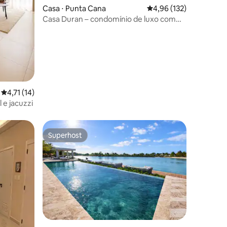
Casa ⋅ Punta Cana
4,96 de uma avaliação 
4,96 (132)
Casa Duran – condomínio de luxo com
serenidade à beira-mar em Cap Cana!
ções
4,71 de uma avaliação média de 5, 14 avaliações
4,71 (14)
 e jacuzzi
Superhost
Superhost