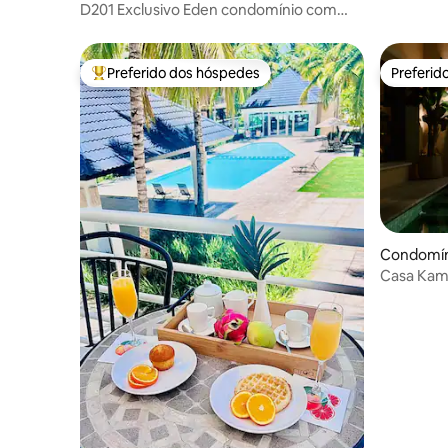
praia
D201 Exclusivo Eden condomínio com
piscina em Cocotal 2br
Preferido dos hóspedes
Preferid
Entre os melhores preferidos dos hóspedes
Preferid
Condomín
Casa Ka