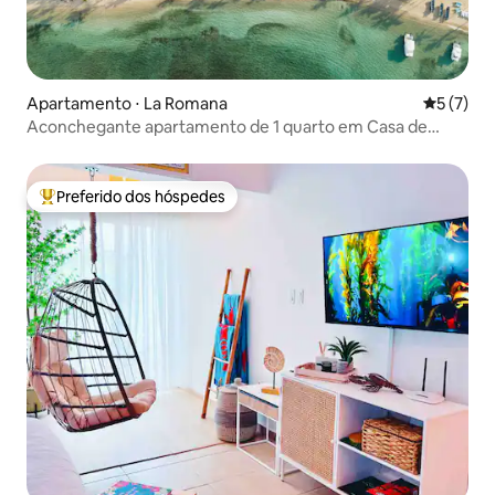
Apartamento ⋅ La Romana
5 de uma 
5 (7)
Aconchegante apartamento de 1 quarto em Casa de
Campo
Preferido dos hóspedes
Entre os melhores preferidos dos hóspedes