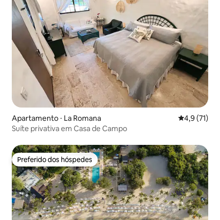
Apartamento ⋅ La Romana
4,9 de uma a
4,9 (71)
Suíte privativa em Casa de Campo
Preferido dos hóspedes
Preferido dos hóspedes