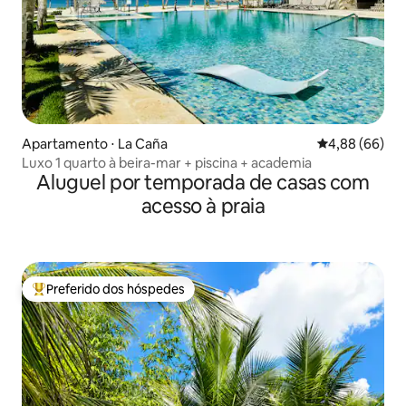
Apartamento ⋅ La Caña
4,88 de uma av
4,88 (66)
Luxo 1 quarto à beira-mar + piscina + academia
Aluguel por temporada de casas com
acesso à praia
Preferido dos hóspedes
Entre os melhores preferidos dos hóspedes