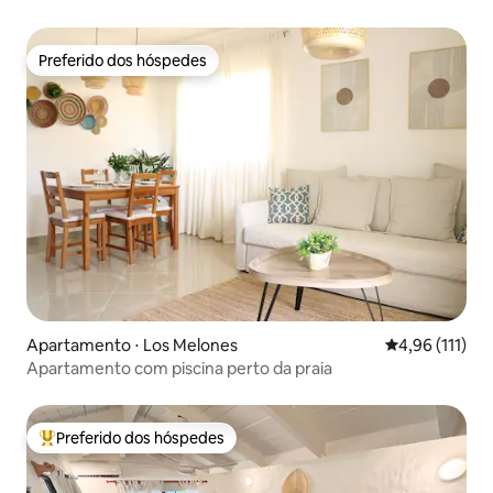
Preferido dos hóspedes
Preferido dos hóspedes
Apartamento ⋅ Los Melones
4,96 de uma av
4,96 (111)
Apartamento com piscina perto da praia
Preferido dos hóspedes
Entre os melhores preferidos dos hóspedes