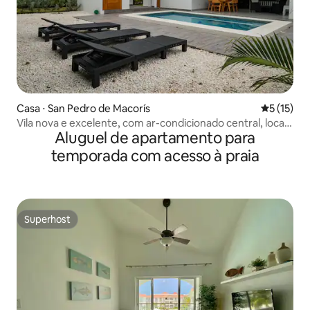
Casa ⋅ San Pedro de Macorís
5 de uma a
5 (15)
Vila nova e excelente, com ar-condicionado central, local
Aluguel de apartamento para
tranquilo e com golfe
temporada com acesso à praia
Superhost
Superhost