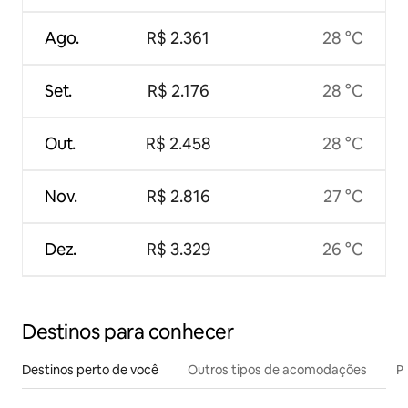
Ago.
R$ 2.361
28 °C
Set.
R$ 2.176
28 °C
Out.
R$ 2.458
28 °C
Nov.
R$ 2.816
27 °C
Dez.
R$ 3.329
26 °C
Destinos para conhecer
Destinos perto de você
Outros tipos de acomodações
Pr