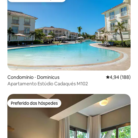
Entre os melhores preferidos dos hóspedes
Condomínio ⋅ Dominicus
4,94 de uma av
4,94 (188)
Apartamento Estúdio Cadaqués M102
Preferido dos hóspedes
Preferido dos hóspedes