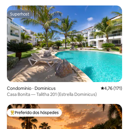
Chavon
Superhost
Superhost
Condomínio ⋅ Dominicus
4,76 de uma av
4,76 (171)
Casa Bonita — Talitha 201 (Estrella Dominicus)
Preferido dos hóspedes
Entre os melhores preferidos dos hóspedes