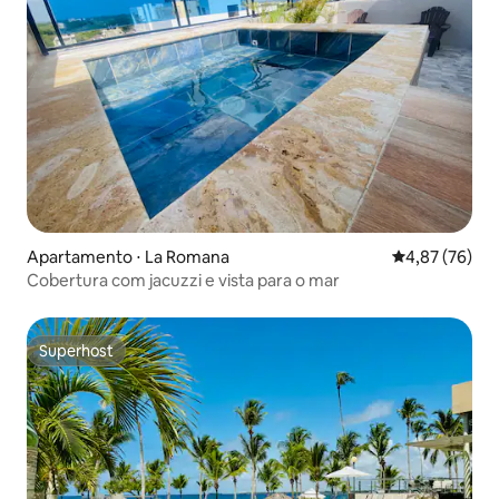
Apartamento ⋅ La Romana
4,87 de uma a
4,87 (76)
Cobertura com jacuzzi e vista para o mar
Superhost
Superhost