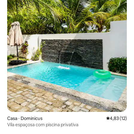
Casa ⋅ Dominicus
4,83 de uma a
4,83 (12)
Vila espaçosa com piscina privativa