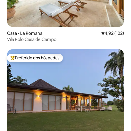
Casa ⋅ La Romana
4,92 de uma av
4,92 (102)
Vila Polo Casa de Campo
Preferido dos hóspedes
Entre os melhores preferidos dos hóspedes