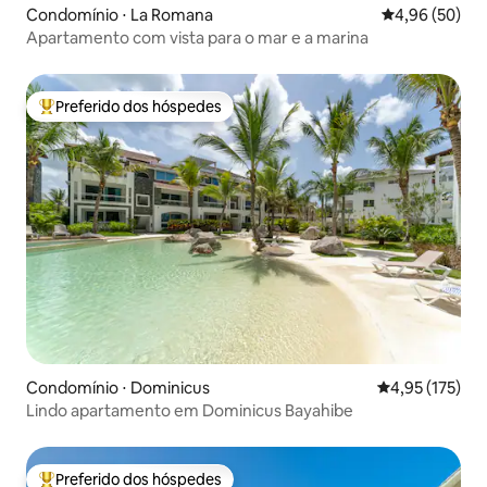
Condomínio ⋅ La Romana
4,96 de uma a
4,96 (50)
Apartamento com vista para o mar e a marina
Preferido dos hóspedes
Entre os melhores preferidos dos hóspedes
Condomínio ⋅ Dominicus
4,95 de uma av
4,95 (175)
Lindo apartamento em Dominicus Bayahibe
Preferido dos hóspedes