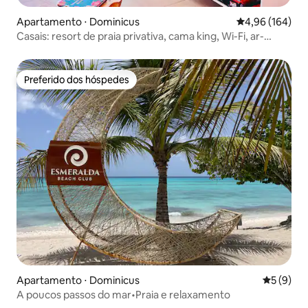
Apartamento ⋅ Dominicus
4,96 de uma av
4,96 (164)
Casais: resort de praia privativa, cama king, Wi-Fi, ar-
condicionado
Preferido dos hóspedes
Preferido dos hóspedes
Apartamento ⋅ Dominicus
5 de uma 
5 (9)
A poucos passos do mar•Praia e relaxamento