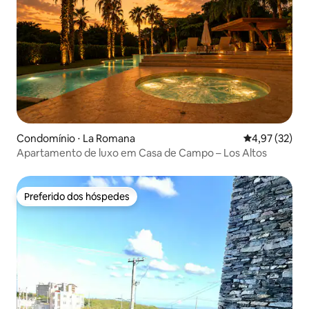
Condomínio ⋅ La Romana
4,97 de uma a
4,97 (32)
Apartamento de luxo em Casa de Campo – Los Altos
Preferido dos hóspedes
Preferido dos hóspedes