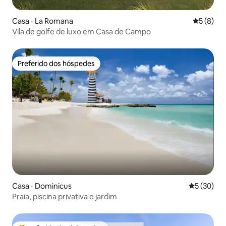
Casa ⋅ La Romana
5 de uma 
5 (8)
Vila de golfe de luxo em Casa de Campo
Preferido dos hóspedes
Preferido dos hóspedes
Casa ⋅ Dominicus
5 de uma a
5 (30)
Praia, piscina privativa e jardim