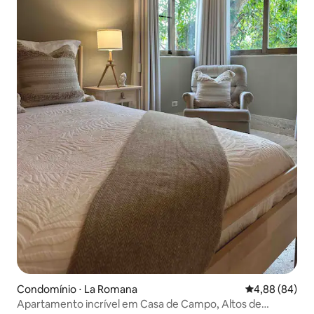
Condomínio ⋅ La Romana
4,88 de uma av
4,88 (84)
Apartamento incrível em Casa de Campo, Altos de