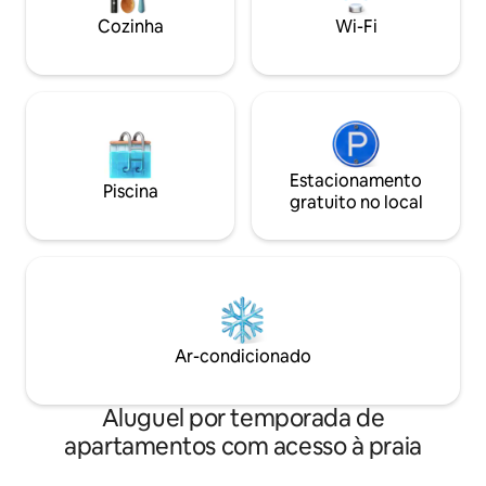
Campo, passear pe
está a poucos minutos de distância de
Cozinha
Wi-Fi
melhores restaura
um campo de golfe, cassino e um resort
4 estrelas!
Estacionamento
Piscina
gratuito no local
Ar-condicionado
Aluguel por temporada de
apartamentos com acesso à praia