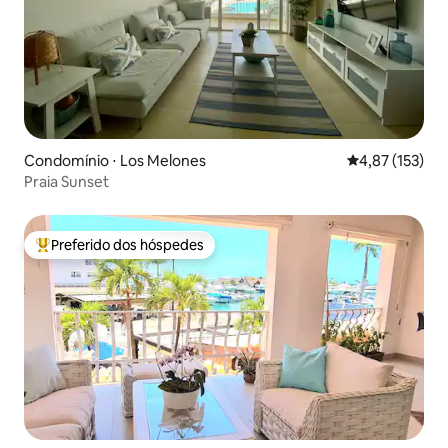
Condomínio ⋅ Los Melones
4,87 de uma av
4,87 (153)
Praia Sunset
Preferido dos hóspedes
Entre os melhores preferidos dos hóspedes