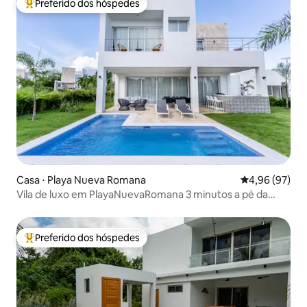
Preferido dos hóspedes
Entre os melhores preferidos dos hóspedes
Casa ⋅ Playa Nueva Romana
4,96 de uma a
4,96 (97)
Vila de luxo em PlayaNuevaRomana 3 minutos a pé da
praia
Preferido dos hóspedes
Entre os melhores preferidos dos hóspedes