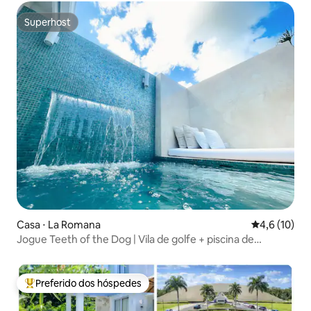
Superhost
Superhost
Casa ⋅ La Romana
4,6 de uma a
4,6 (10)
Jogue Teeth of the Dog | Vila de golfe + piscina de
imersão
Preferido dos hóspedes
Entre os melhores preferidos dos hóspedes