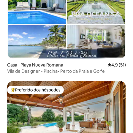
Casa ⋅ Playa Nueva Romana
4,9 de uma a
4,9 (51)
Vila de Designer • Piscina• Perto da Praia e Golfe
Preferido dos hóspedes
Entre os melhores preferidos dos hóspedes