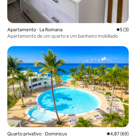
Apartamento ⋅ La Romana
5 de uma 
5 (3)
Apartamento de um quarto e um banheiro mobiliado
Quarto privativo ⋅ Dominicus
4,87 de uma a
4,87 (69)