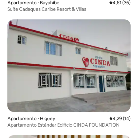
Apartamento ⋅ Bayahíbe
4,61 de uma a
4,61 (36)
Suíte Cadaques Caribe Resort & Villas
Apartamento ⋅ Higuey
4,29 de uma a
4,29 (14)
Apartamento Estándar Edificio CINDA FOUNDATION