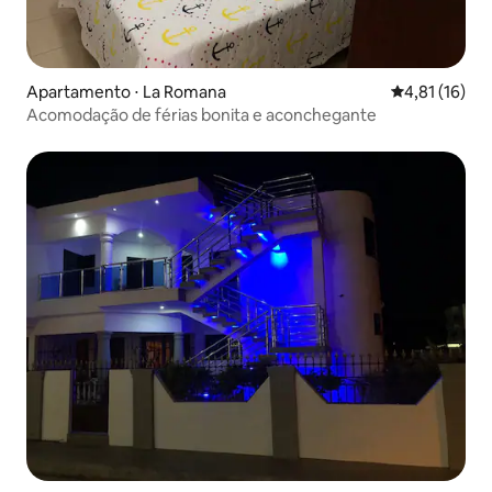
Apartamento ⋅ La Romana
4,81 de uma a
4,81 (16)
Acomodação de férias bonita e aconchegante