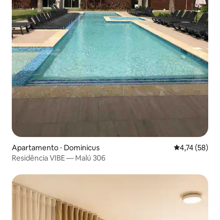
Apartamento ⋅ Dominicus
4,74 de uma a
4,74 (58)
Residência VIBE — Malú 306