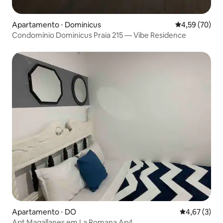
Apartamento ⋅ Dominicus
4,59 de uma a
4,59 (70)
Condomínio Dominicus Praia 215 — Vibe Residence
Apartamento ⋅ DO
4,67 de uma 
4,67 (3)
Apt Magallanes em La Romana Ap4