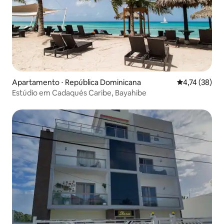
Apartamento ⋅ República Dominicana
4,74 de uma a
4,74 (38)
Estúdio em Cadaqués Caribe, Bayahibe