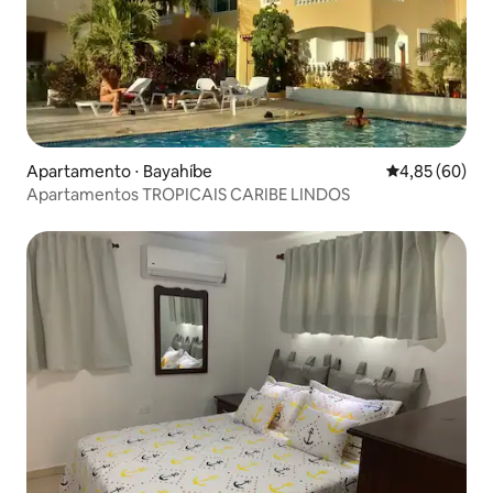
Apartamento ⋅ Bayahíbe
4,85 de uma a
4,85 (60)
Apartamentos TROPICAIS CARIBE LINDOS