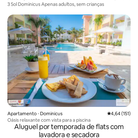
3 Sol Dominicus Apenas adultos, sem crianças
Apartamento ⋅ Dominicus
4,64 de uma av
4,64 (151)
Oásis relaxante com vista para a piscina
Aluguel por temporada de flats com
lavadora e secadora