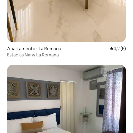
Apartamento ⋅ La Romana
4,2 de uma 
4,2 (5)
Estadias Nany La Romana