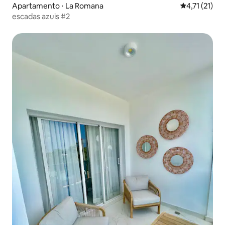
Apartamento ⋅ La Romana
4,71 de uma a
4,71 (21)
escadas azuis #2