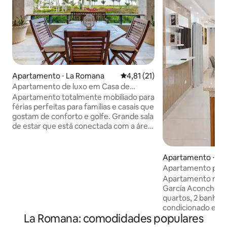
Apartamento ⋅ La Romana
4,81 de uma avaliação média de
4,81 (21)
Apartamento de luxo em Casa de
Campo com vista para o campo de golfe
Apartamento totalmente mobiliado para
férias perfeitas para famílias e casais que
gostam de conforto e golfe. Grande sala
de estar que está conectada com a área
de jantar, grande cozinha totalmente
equipada . Grande terraço com vista
incrível para o acampamento de golfe
Apartamento ⋅ La
com pôr do sol. Dois quartos estão
Apartamento pert
localizados no segundo andar , por isso é
Romana
Apartamento nº 4 
muito confortável poder dormir e o
García Aconchegante e moderno, com 2
tempo que você quiser sem perturbar
quartos, 2 banheir
qualquer barulho da cozinha ou da área
condicionado e TV
de jantar. Todos os quartos estão
La Romana: comodidades populares
varanda privativa
equipados com ar condicionado , smart
bar, churrasqueira