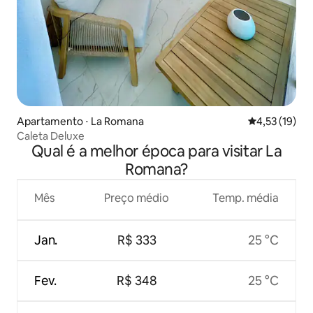
Apartamento ⋅ La Romana
4,53 de uma a
4,53 (19)
Caleta Deluxe
Qual é a melhor época para visitar La
Romana?
Mês
Preço médio
Temp. média
Jan.
R$ 333
25 °C
Fev.
R$ 348
25 °C