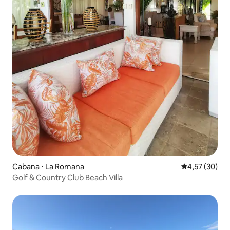
Cabana ⋅ La Romana
4,57 de uma a
4,57 (30)
Golf & Country Club Beach Villa