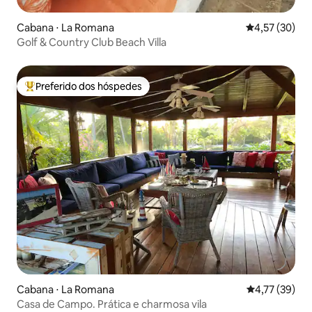
Cabana ⋅ La Romana
4,57 de uma a
4,57 (30)
Golf & Country Club Beach Villa
Preferido dos hóspedes
Entre os melhores preferidos dos hóspedes
Cabana ⋅ La Romana
4,77 de uma a
4,77 (39)
Casa de Campo. Prática e charmosa vila