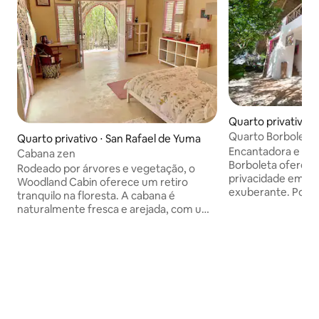
Quarto privativo ⋅ 
Quarto Borboleta
Quarto privativo ⋅ San Rafael de Yuma
Encantadora e tra
Cabana zen
Borboleta oferece
Rodeado por árvores e vegetação, o
privacidade em u
Woodland Cabin oferece um retiro
exuberante. Poss
tranquilo na floresta. A cabana é
size, banheiro pri
naturalmente fresca e arejada, com um
terraço no telhado
ventilador de teto para maior conforto.
nascer do sol ou o
Simples, aconchegante e perto da
Com ar condiciona
natureza, perfeito para estadias
e detalhes atenci
tranquilas O café da manhã fresco diário
sereno convida ao
está incluído e outras refeições estão
conexão com a nat
disponíveis, que você pode adicionar à
viajantes individuais ou 
sua reserva. as instalações incluem: ioga,
manhã fresco diári
reflexologia, tratamentos ayurvédicos e