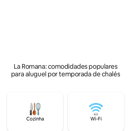
outras refeições e
massagem. * Cama queen size *
você pode adiciona
Banheiro privativo * Terraço ao ar livre *
Ventilador de teto * Floresta e jardins ao
redor
La Romana: comodidades populares
para aluguel por temporada de chalés
Cozinha
Wi-Fi