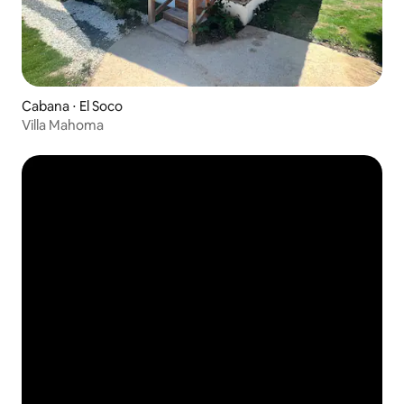
Cabana ⋅ El Soco
Villa Mahoma