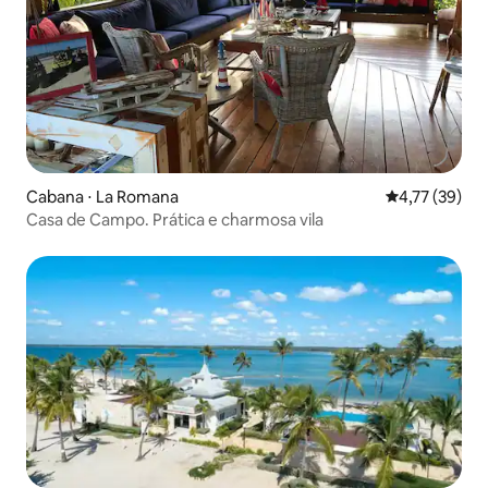
Cabana ⋅ La Romana
4,77 de uma a
4,77 (39)
Casa de Campo. Prática e charmosa vila