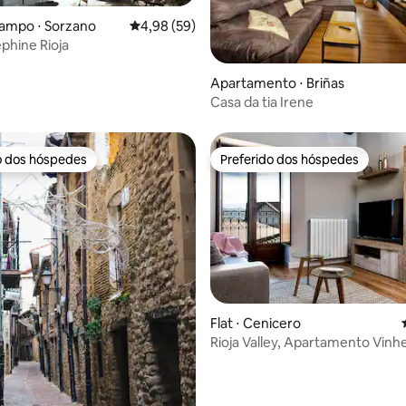
campo ⋅ Sorzano
4,98 de uma avaliação média de 5, 59 avalia
4,98 (59)
phine Rioja
média de 5, 64 avaliações
Apartamento ⋅ Briñas
Casa da tia Irene
o dos hóspedes
Preferido dos hóspedes
o dos hóspedes
Preferido dos hóspedes
média de 5, 64 avaliações
Flat ⋅ Cenicero
Rioja Valley, Apartamento Vinh