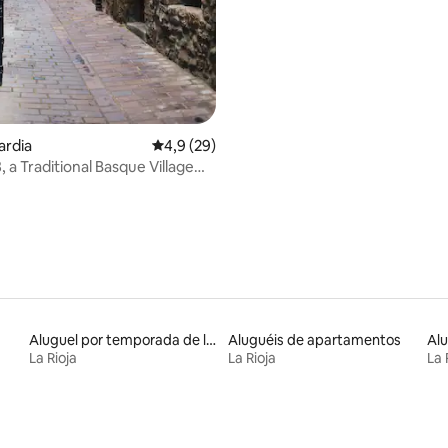
ardia
4,9 de uma avaliação média de 5, 29 avalia
4,9 (29)
 a Traditional Basque Village
ad.
Aluguel por temporada de lofts
Aluguéis de apartamentos
La Rioja
La Rioja
La 