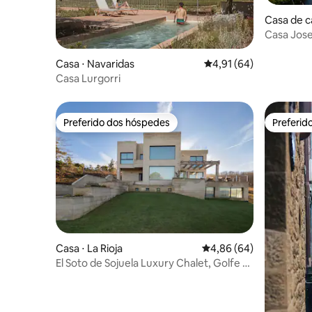
Casa de 
Casa Jose
Casa ⋅ Navaridas
4,91 de uma avaliação 
4,91 (64)
Casa Lurgorri
Preferido dos hóspedes
Preferid
Preferido dos hóspedes
Preferid
Casa ⋅ La Rioja
4,86 de uma avaliação 
4,86 (64)
El Soto de Sojuela Luxury Chalet, Golfe e
Floresta