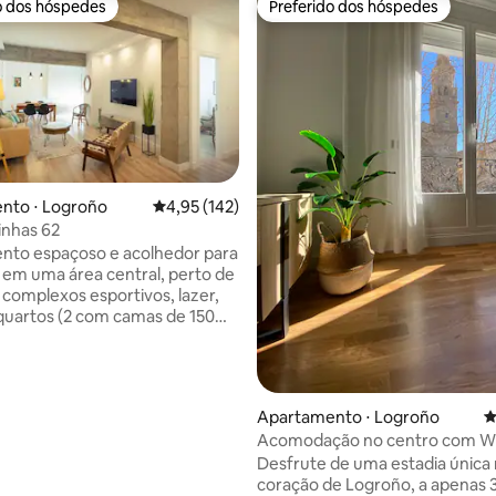
o dos hóspedes
Preferido dos hóspedes
o dos hóspedes
Preferido dos hóspedes
nto ⋅ Logroño
4,95 de uma avaliação média de 5, 142 avalia
4,95 (142)
inhas 62
édia de 5, 308 avaliações
nto espaçoso e acolhedor para
 em uma área central, perto de
 complexos esportivos, lazer,
 quartos (2 com camas de 150
m 3 camas de 90 cm). 2
 completos. TV de tela plana,
om lava-louças e micro-ondas,
e lavar. Wi-fi. A/C
Apartamento ⋅ Logroño
4
to central Terraço para
Acomodação no centro com Wi-
 Elevador e tudo o que é
condicionado
Desfrute de uma estadia única
 para uma estadia confortável.
coração de Logroño, a apenas 
ros do centro histórico.