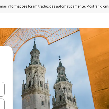
mas informações foram traduzidas automaticamente. 
Mostrar idioma
ore-os usando as seta para cima e para baixo do teclado ou tocando e