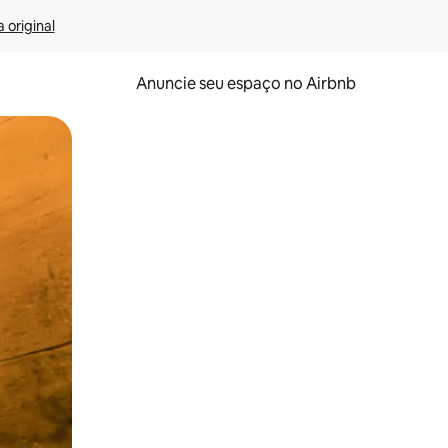
 original
Anuncie seu espaço no Airbnb
 deslizando o dedo na tela.