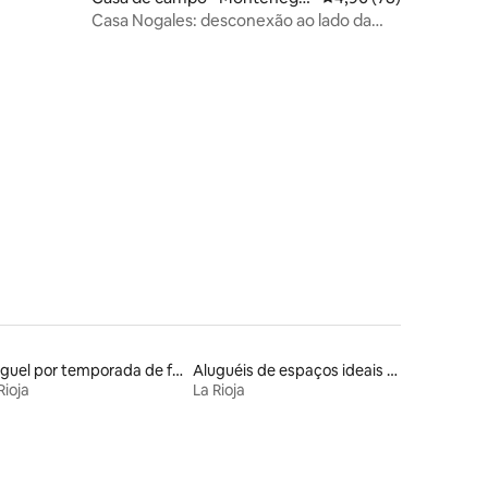
o de Cameros
Casa Nogales: desconexão ao lado da
Lagoa Negra
ções
Aluguel por temporada de flats
Aluguéis de espaços ideais para famílias
Rioja
La Rioja