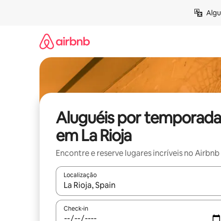
Pular
Algu
para
o
conteúdo
Aluguéis por temporada
em La Rioja
Encontre e reserve lugares incríveis no Airbnb
Localização
Quando os resultados estiverem disponíveis, expl
Check-in