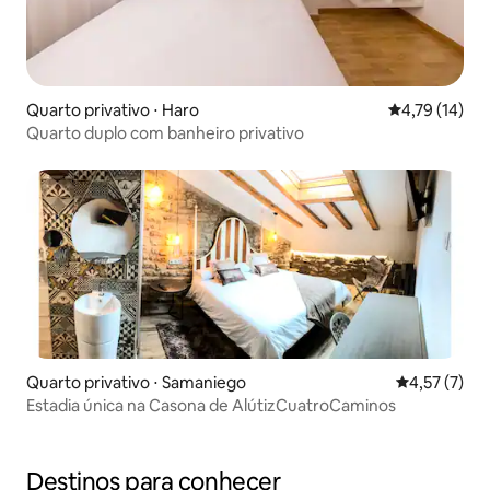
Quarto privativo ⋅ Haro
4,79 de uma a
4,79 (14)
Quarto duplo com banheiro privativo
Quarto privativo ⋅ Samaniego
4,57 de uma 
4,57 (7)
Estadia única na Casona de AlútizCuatroCaminos
Destinos para conhecer