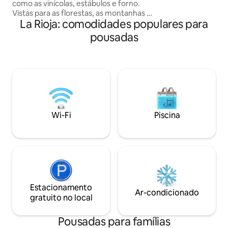
como as vinícolas, estábulos e forno.
dentro do quarto 
Vistas para as florestas, as montanhas e
um dispensador de
La Rioja: comodidades populares para
o castelo de Préjano, a decoração
higiênico, espelho,
cuidadosa e os elementos originais.
chuveiro.
pousadas
Lugar muito bem localizado para visitar
La Rioja, os banhos termais de Arnedillo
e os dinossauros de Enciso e Munilla.
Temos 8 quartos com banheiros
privativos, quartos e salas de jantar. O
café da manhã está incluso no preço.
Wi-Fi
Piscina
Estacionamento
Ar-condicionado
gratuito no local
Pousadas para famílias