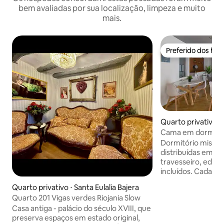
bem avaliadas por sua localização, limpeza e muito
mais.
Preferido dos hó
Preferido dos hó
Quarto privativo ⋅
Cama em dormitóri
banheiro privativo
Dormitório misto,
distribuídas em 3 b
travesseiro, edre
incluídos. Cada h
espaço, um bolso 
Quarto privativo ⋅ Santa Eulalia Bajera
pessoais, tomada e
Quarto 201 Vigas verdes Riojania Slow
quarto está equip
Casa antiga - palácio do século XVIII, que
espelhos, sofás, li
preserva espaços em estado original,
bagagens. O banhe