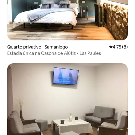
Quarto privativo ⋅ Samaniego
4,75 de uma 
4,75 (8)
Estadia única na Casona de Alútiz - Las Paules