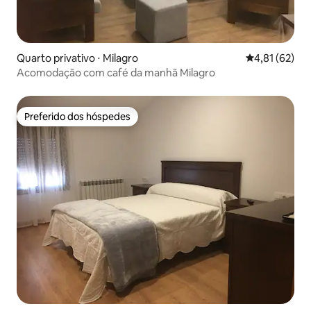
Quarto privativo ⋅ Milagro
4,81 de uma a
4,81 (62)
Acomodação com café da manhã Milagro
Preferido dos hóspedes
Preferido dos hóspedes