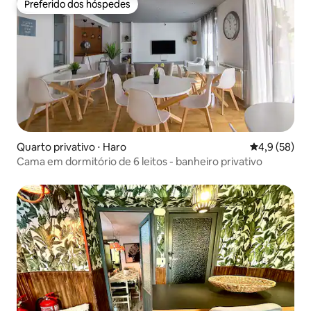
Preferido dos hóspedes
Preferido dos hóspedes
Quarto privativo ⋅ Haro
4,9 de uma a
4,9 (58)
Cama em dormitório de 6 leitos - banheiro privativo