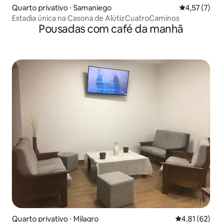
Quarto privativo ⋅ Samaniego
4,57 de uma 
4,57 (7)
Estadia única na Casona de AlútizCuatroCaminos
Pousadas com café da manhã
Quarto privativo ⋅ Milagro
4,81 de uma a
4,81 (62)