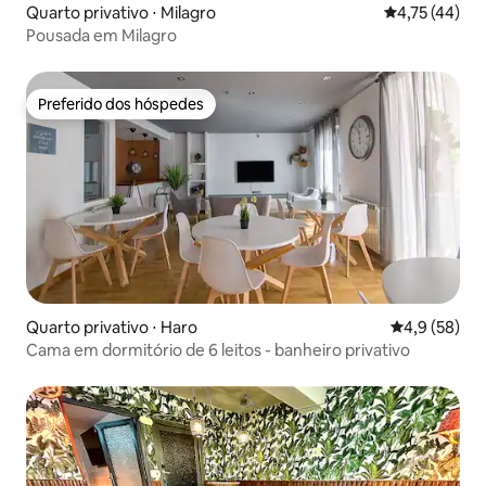
Quarto privativo ⋅ Milagro
4,75 de uma a
4,75 (44)
Pousada em Milagro
Preferido dos hóspedes
Preferido dos hóspedes
Quarto privativo ⋅ Haro
4,9 de uma a
4,9 (58)
Cama em dormitório de 6 leitos - banheiro privativo