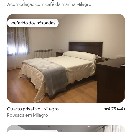
Acomodação com café da manhã Milagro
Preferido dos hóspedes
Preferido dos hóspedes
Quarto privativo ⋅ Milagro
4,75 de uma a
4,75 (44)
Pousada em Milagro