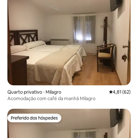
Quarto privativo ⋅ Milagro
4,81 de uma a
4,81 (62)
Acomodação com café da manhã Milagro
Preferido dos hóspedes
Preferido dos hóspedes