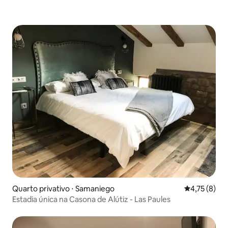
Quarto privativo ⋅ Samaniego
4,75 de uma 
4,75 (8)
Estadia única na Casona de Alútiz - Las Paules