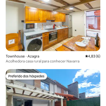
Townhouse ⋅ Azagra
4,83 de uma 
4,83 (6)
Acolhedora casa rural para conhecer Navarra
Preferido dos hóspedes
Preferido dos hóspedes