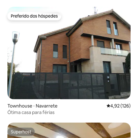
Preferido dos hóspedes
Preferido dos hóspedes
Townhouse ⋅ Navarrete
4,92 de uma av
4,92 (126)
Ótima casa para férias
Superhost
Superhost