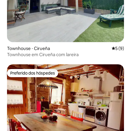
Townhouse ⋅ Cirueña
5 de uma 
5 (9)
Townhouse em Cirueña com lareira
Preferido dos hóspedes
Preferido dos hóspedes