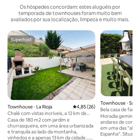
Os hóspedes concordam: estes aluguéis por
temporada de townhouses foram muito bem
avaliados por sua localização, limpeza e muito mais.
Superhost
Superhost
Townhouse ⋅ Sajaz
Townhouse ⋅ La Rioja
4,85 de uma avaliação média de
4,85 (26)
Bela casa de famí
Chalé com vistas incríveis, a 12 km de
encantadora
Moradia geminada
Logroño
Casa de 180 m2 com jardim e
andares de constr
churrasqueira, em uma área urbanizada
em uma das "aldei
e tranquila ao lado da montanha,
Espanha". Situado
vinhedos e a apenas 13 km da cidade...
rodeado por vinhe