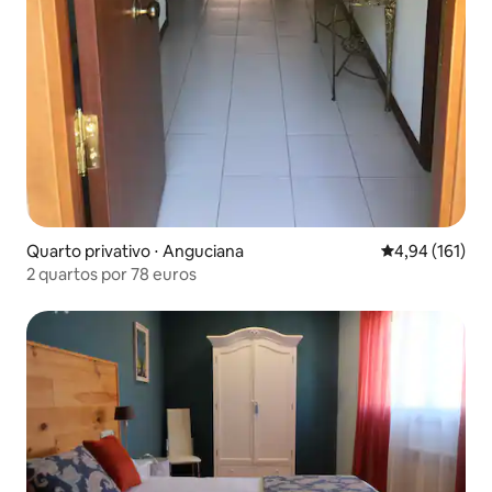
Quarto privativo ⋅ Anguciana
4,94 de uma av
4,94 (161)
2 quartos por 78 euros