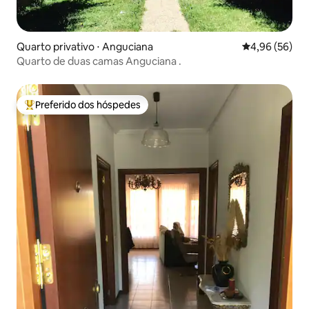
Quarto privativo ⋅ Anguciana
4,96 de uma a
4,96 (56)
Quarto de duas camas Anguciana .
Preferido dos hóspedes
Entre os melhores preferidos dos hóspedes