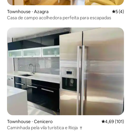
Townhouse ⋅ Azagra
5 de uma 
5 (4)
Casa de campo acolhedora perfeita para escapadas
Townhouse ⋅ Cenicero
4,69 de uma av
4,69 (101)
Caminhada pela vila turística e Rioja 🍷