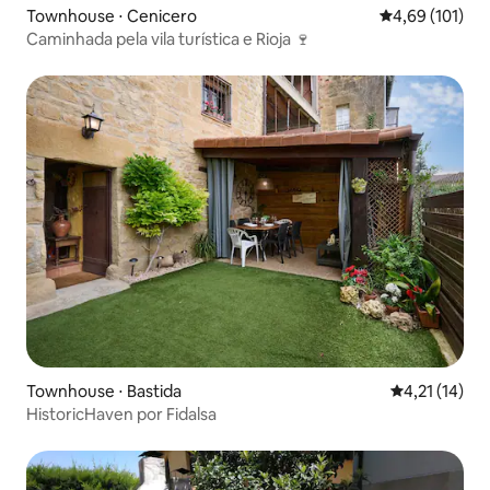
Townhouse ⋅ Cenicero
4,69 de uma av
4,69 (101)
Caminhada pela vila turística e Rioja 🍷
Townhouse ⋅ Bastida
4,21 de uma a
4,21 (14)
HistoricHaven por Fidalsa