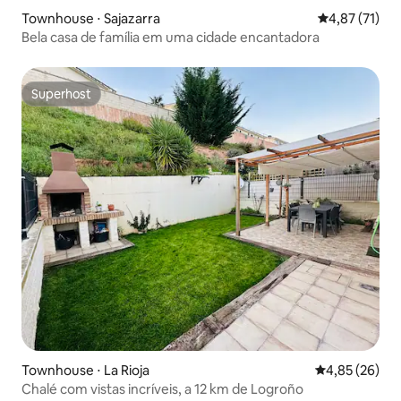
Townhouse ⋅ Sajazarra
4,87 de uma a
4,87 (71)
Bela casa de família em uma cidade encantadora
Superhost
Superhost
Townhouse ⋅ La Rioja
4,85 de uma a
4,85 (26)
Chalé com vistas incríveis, a 12 km de Logroño