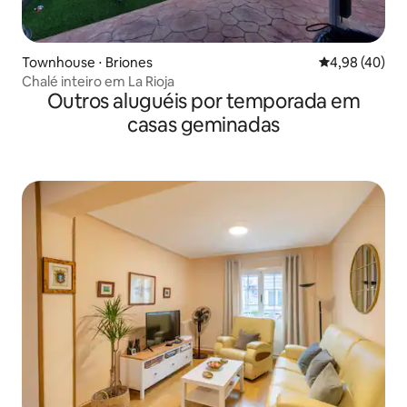
Townhouse ⋅ Briones
4,98 de uma a
4,98 (40)
Chalé inteiro em La Rioja
Outros aluguéis por temporada em
casas geminadas