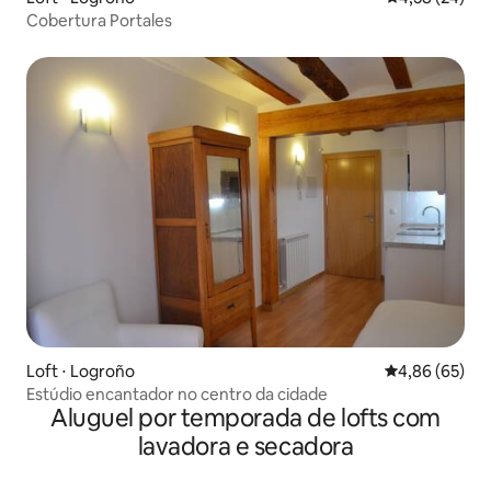
Cobertura Portales
Loft ⋅ Logroño
4,86 de uma a
4,86 (65)
Estúdio encantador no centro da cidade
Aluguel por temporada de lofts com
lavadora e secadora