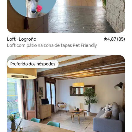
Loft ⋅ Logroño
4,87 de uma a
4,87 (85)
Loft com pátio na zona de tapas Pet Friendly
Preferido dos hóspedes
Preferido dos hóspedes