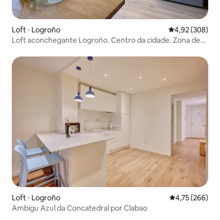
Loft ⋅ Logroño
4,92 de uma ava
4,92 (308)
Loft aconchegante Logroño. Centro da cidade. Zona de
pedestres
Loft ⋅ Logroño
4,75 de uma av
4,75 (266)
Ambigu Azul da Concatedral por Clabao