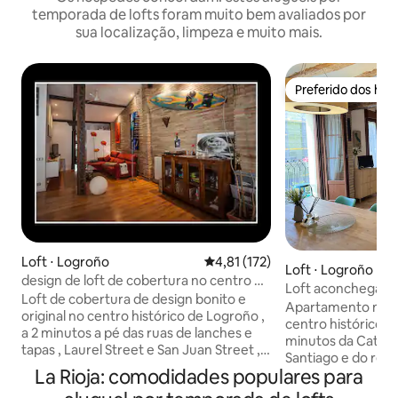
temporada de lofts foram muito bem avaliados por
sua localização, limpeza e muito mais.
Preferido dos hó
Preferido dos hó
Loft ⋅ Logroño
4,81 de uma avaliação média de 
4,81 (172)
Loft ⋅ Logroño
design de loft de cobertura no centro da
Loft aconchegant
cidade
Loft de cobertura de design bonito e
cidade. Zona de p
Apartamento mode
original no centro histórico de Logroño ,
centro histórico 
a 2 minutos a pé das ruas de lanches e
minutos da Catedr
tapas , Laurel Street e San Juan Street ,
Santiago e do ren
além da Catedral. Ideal para cravados e
La Rioja: comodidades populares para
tapas e vinhos da cidade.
visitar a cidade sem ter que pegar o local
encanto de La Rioj