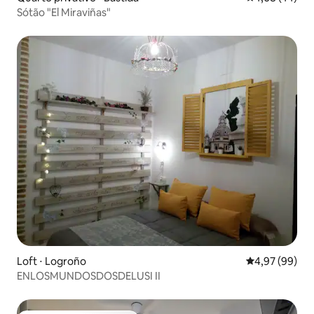
Sótão "El Miraviñas"
Loft ⋅ Logroño
4,97 de uma a
4,97 (99)
ENLOSMUNDOSDOSDELUSI II