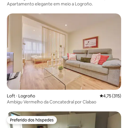
Apartamento elegante em meio a Logroño.
Loft ⋅ Logroño
4,75 de uma av
4,75 (315)
Ambigu Vermelho da Concatedral por Clabao
Preferido dos hóspedes
Preferido dos hóspedes