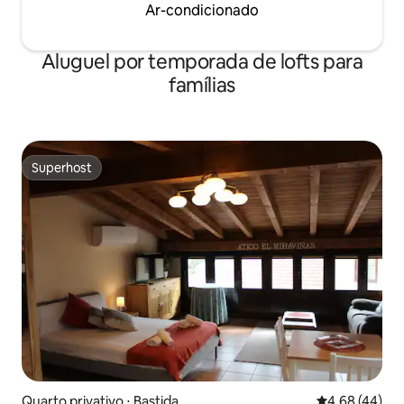
incluindo um armazém
Ar-condicionado
Aluguel por temporada de lofts para
famílias
Superhost
Superhost
Quarto privativo ⋅ Bastida
4,68 de uma a
4,68 (44)