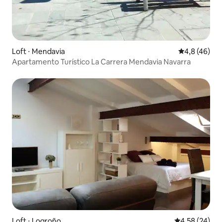
Loft ⋅ Mendavia
4,8 de uma a
4,8 (46)
Apartamento Turístico La Carrera Mendavia Navarra
Loft ⋅ Logroño
4,58 de uma a
4,58 (24)