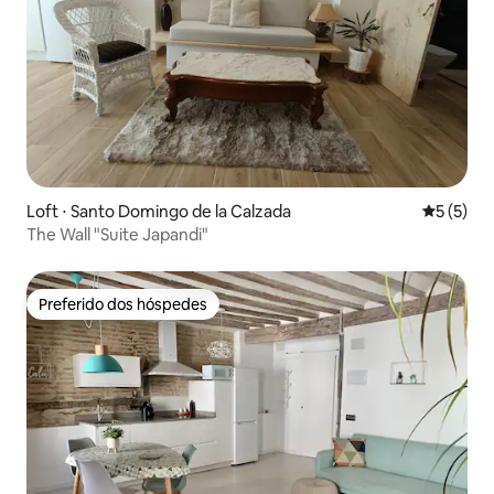
Loft ⋅ Santo Domingo de la Calzada
5 de uma 
5 (5)
The Wall "Suite Japandi"
Preferido dos hóspedes
Preferido dos hóspedes