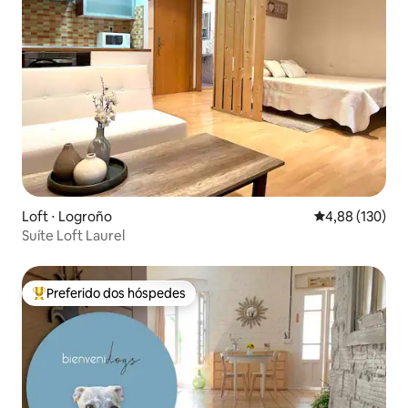
Loft ⋅ Logroño
4,88 de uma av
4,88 (130)
Suíte Loft Laurel
Preferido dos hóspedes
Entre os melhores preferidos dos hóspedes