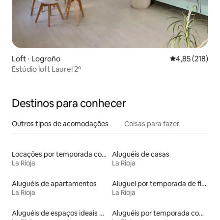
Loft ⋅ Logroño
4,85 de uma av
4,85 (218)
Estúdio loft Laurel 2º
Destinos para conhecer
Outros tipos de acomodações
Coisas para fazer
Locações por temporada com piscina
Aluguéis de casas
La Rioja
La Rioja
Aluguéis de apartamentos
Aluguel por temporada de flats
La Rioja
La Rioja
Aluguéis de espaços ideais para famílias
Aluguéis por temporada com café da manhã