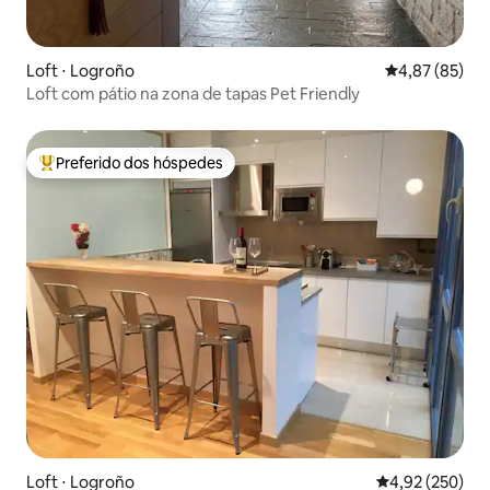
Loft ⋅ Logroño
4,87 de uma a
4,87 (85)
Loft com pátio na zona de tapas Pet Friendly
Preferido dos hóspedes
Entre os melhores preferidos dos hóspedes
Loft ⋅ Logroño
4,92 de uma av
4,92 (250)