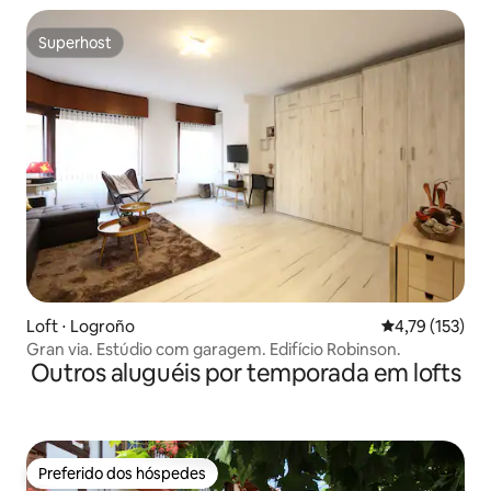
Superhost
Superhost
Loft ⋅ Logroño
4,79 de uma av
4,79 (153)
Gran via. Estúdio com garagem. Edifício Robinson.
Outros aluguéis por temporada em lofts
Preferido dos hóspedes
Preferido dos hóspedes