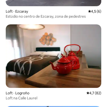
Loft ⋅ Ezcaray
4,5 de uma 
4,5 (6)
Estúdio no centro de Ezcaray, zona de pedestres
Loft ⋅ Logroño
4,7 de uma a
4,7 (82)
Loft na Calle Laurel