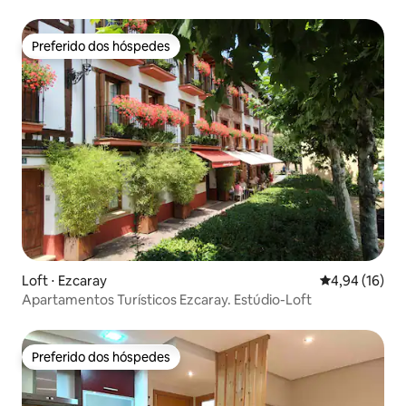
Preferido dos hóspedes
Preferido dos hóspedes
Loft ⋅ Ezcaray
4,94 de uma a
4,94 (16)
Apartamentos Turísticos Ezcaray. Estúdio-Loft
Preferido dos hóspedes
Preferido dos hóspedes