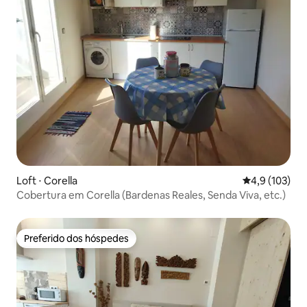
Loft ⋅ Corella
4,9 de uma av
4,9 (103)
Cobertura em Corella (Bardenas Reales, Senda Viva, etc.)
Preferido dos hóspedes
Preferido dos hóspedes