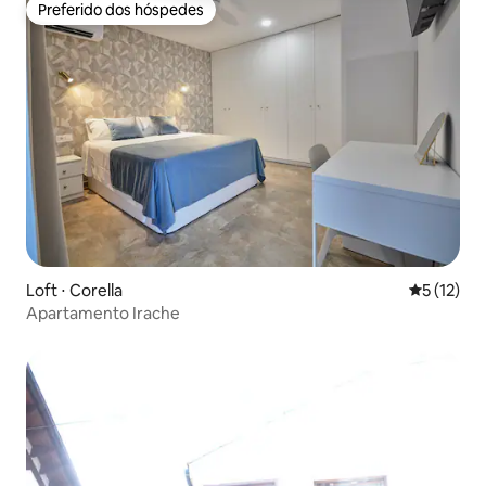
Preferido dos hóspedes
Preferido dos hóspedes
Loft ⋅ Corella
5 de uma a
5 (12)
Apartamento Irache