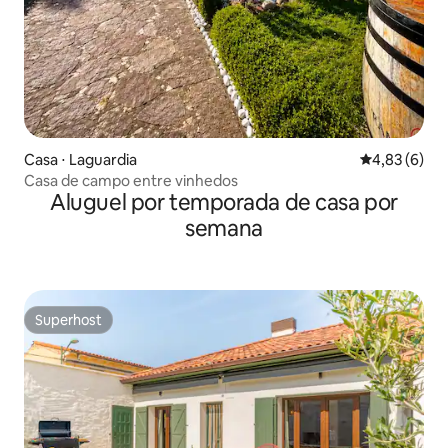
Casa ⋅ Laguardia
4,83 de uma 
4,83 (6)
Casa de campo entre vinhedos
Aluguel por temporada de casa por
semana
Superhost
Superhost