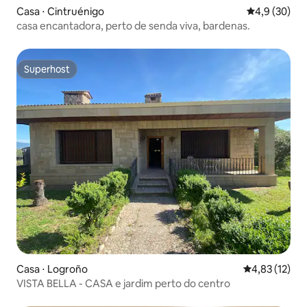
Casa ⋅ Cintruénigo
4,9 de uma a
4,9 (30)
casa encantadora, perto de senda viva, bardenas.
Superhost
Superhost
Casa ⋅ Logroño
4,83 de uma a
4,83 (12)
VISTA BELLA - CASA e jardim perto do centro