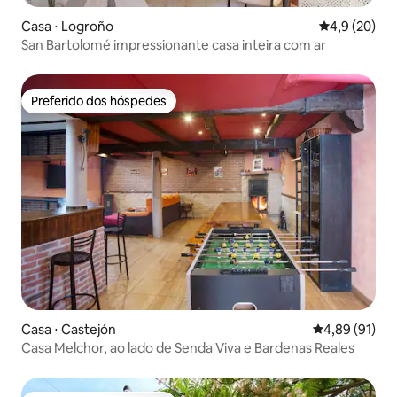
Casa ⋅ Logroño
4,9 de uma a
4,9 (20)
San Bartolomé impressionante casa inteira com ar
Preferido dos hóspedes
Preferido dos hóspedes
Casa ⋅ Castejón
4,89 de uma a
4,89 (91)
Casa Melchor, ao lado de Senda Viva e Bardenas Reales