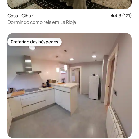
Casa ⋅ Cihuri
4,8 de uma av
4,8 (121)
Dormindo como reis em La Rioja
Preferido dos hóspedes
Preferido dos hóspedes