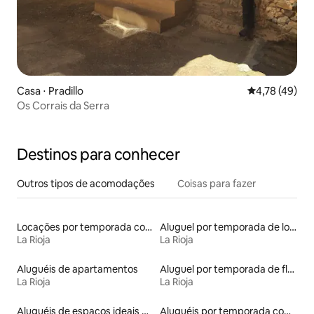
Casa ⋅ Pradillo
4,78 de uma a
4,78 (49)
Os Corrais da Serra
Destinos para conhecer
Outros tipos de acomodações
Coisas para fazer
Locações por temporada com piscina
Aluguel por temporada de lofts
La Rioja
La Rioja
Aluguéis de apartamentos
Aluguel por temporada de flats
La Rioja
La Rioja
Aluguéis de espaços ideais para famílias
Aluguéis por temporada com café da manhã