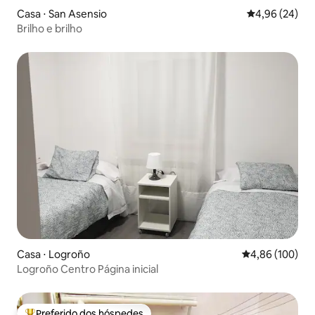
Casa ⋅ San Asensio
4,96 de uma a
4,96 (24)
Brilho e brilho
Casa ⋅ Logroño
4,86 de uma av
4,86 (100)
Logroño Centro Página inicial
Preferido dos hóspedes