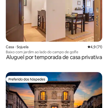
Casa ⋅ Sojuela
4,9 de uma a
4,9 (71)
Baixo com jardim ao lado do campo de golfe
Aluguel por temporada de casa privativa
Preferido dos hóspedes
Preferido dos hóspedes