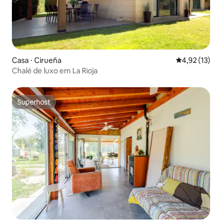
Casa ⋅ Cirueña
4,92 de uma a
4,92 (13)
Chalé de luxo em La Rioja
Superhost
Superhost