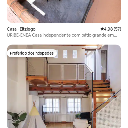
Casa ⋅ Eltziego
4,98 de uma a
4,98 (57)
URIBE-ENEA Casa independente com pátio grande em
Elciego
Preferido dos hóspedes
Preferido dos hóspedes