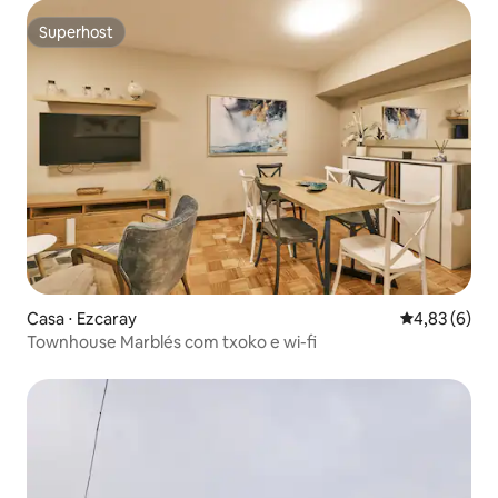
Superhost
Superhost
Casa ⋅ Ezcaray
4,83 de uma 
4,83 (6)
Townhouse Marblés com txoko e wi-fi