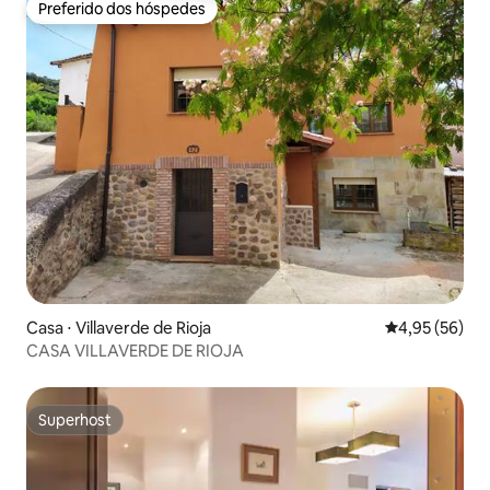
Preferido dos hóspedes
Preferido dos hóspedes
Casa ⋅ Villaverde de Rioja
4,95 de uma a
4,95 (56)
CASA VILLAVERDE DE RIOJA
Superhost
Superhost