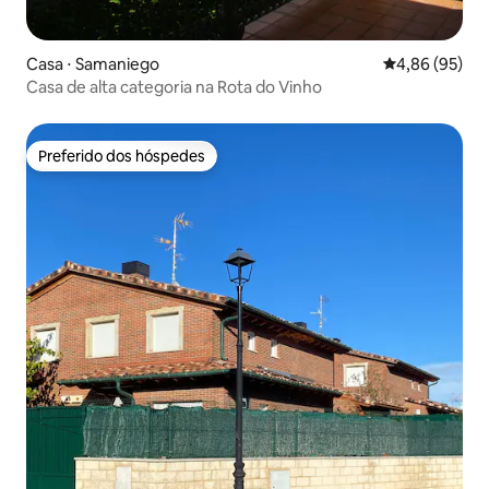
Casa ⋅ Samaniego
4,86 de uma a
4,86 (95)
Casa de alta categoria na Rota do Vinho
Preferido dos hóspedes
Preferido dos hóspedes