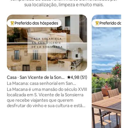
sua localização, limpeza e muito mais.
Preferido dos hóspedes
Preferido dos 
Entre os melhores preferidos dos hóspedes
Entre os melhore
Casa ⋅ San Vicente de la Sonsi
4,98 de uma avaliação média de
4,98 (51)
erra
La Macana: casa senhorial em San
Vicente Sonsierra
La Macana é uma mansão do século XVIII
localizada em S. Vicente de la Sonsierra
que recebe viajantes que querem
desfrutar do vinho e sua cultura e estão
procurando algo especial e inspirador.
Estrategicamente localizado a apenas 10
minutos do Distrito da Estação Haro e
suas vinícolas centenárias e a 25 minutos