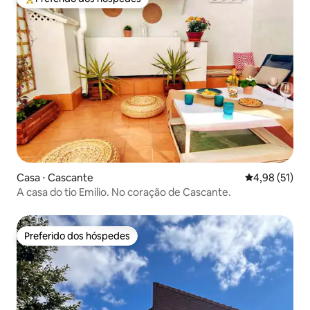
Entre os melhores preferidos dos hóspedes
Casa ⋅ Cascante
4,98 de uma a
4,98 (51)
A casa do tio Emilio. No coração de Cascante.
Preferido dos hóspedes
Preferido dos hóspedes