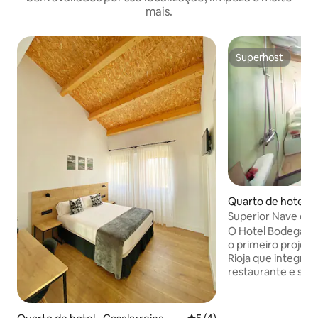
mais.
Superhost
Superhost
Quarto de hotel ⋅ 
Superior Nave de B
Arandinos
O Hotel Bodega Fi
o primeiro projet
Rioja que integra v
restaurante e spa, 
inspirar você. Co
respirar ar fresc
fragrância dos bar