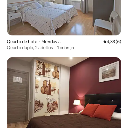
Quarto de hotel ⋅ Mendavia
4,33 de uma 
4,33 (6)
Quarto duplo, 2 adultos + 1 criança