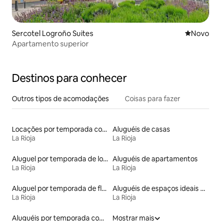
Sercotel Logroño Suites
Novo lugar
Novo
Apartamento superior
Destinos para conhecer
Outros tipos de acomodações
Coisas para fazer
Locações por temporada com piscina
Aluguéis de casas
La Rioja
La Rioja
Aluguel por temporada de lofts
Aluguéis de apartamentos
La Rioja
La Rioja
Aluguel por temporada de flats
Aluguéis de espaços ideais para famílias
La Rioja
La Rioja
Aluguéis por temporada com café da manhã
Mostrar mais