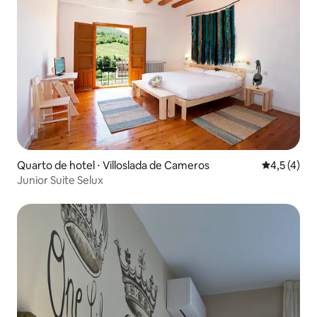
Quarto de hotel ⋅ Villoslada de Cameros
4,5 de uma 
4,5 (4)
Junior Suite Selux