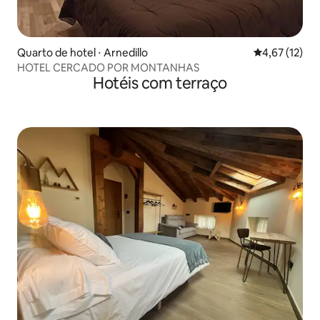
Quarto de hotel ⋅ Arnedillo
4,67 de uma a
4,67 (12)
HOTEL CERCADO POR MONTANHAS
Hotéis com terraço