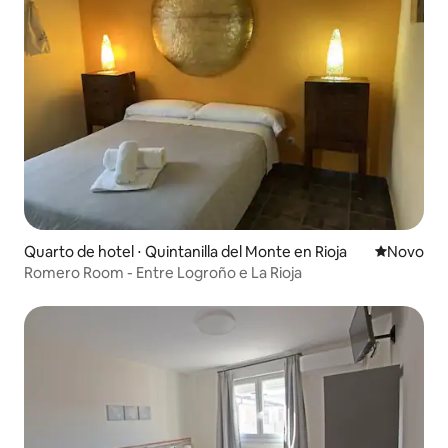
Quarto de hotel ⋅ Quintanilla del Monte en Rioja
Novo lugar
Novo
Romero Room - Entre Logroño e La Rioja