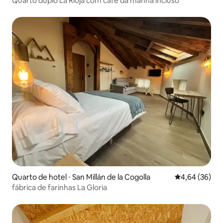
Quarto duplo La Rioja com café da manhã incluso
Quarto de hotel ⋅ San Millán de la Cogolla
4,64 de uma a
4,64 (36)
fábrica de farinhas La Gloria