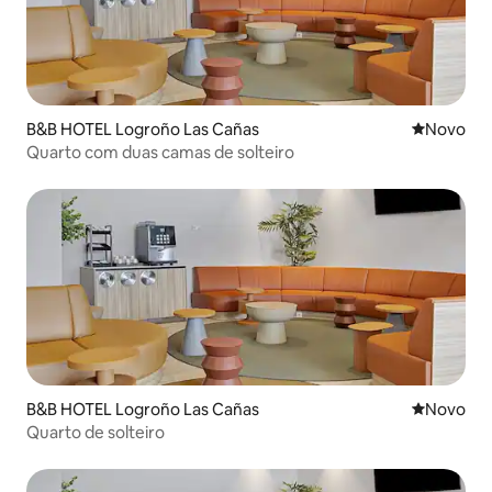
B&B HOTEL Logroño Las Cañas
Novo lugar
Novo
Quarto com duas camas de solteiro
B&B HOTEL Logroño Las Cañas
Novo lugar
Novo
Quarto de solteiro