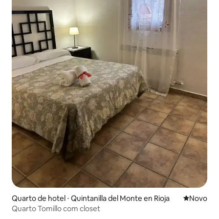
Quarto de hotel ⋅ Quintanilla del Monte en Rioja
Novo lugar
Novo
Quarto Tomillo com closet