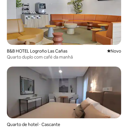
B&B HOTEL Logroño Las Cañas
Novo lugar
Novo
Quarto duplo com café da manhã
Quarto de hotel ⋅ Cascante