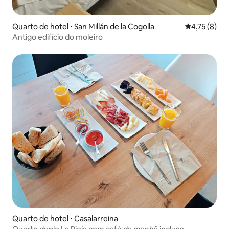
Quarto de hotel ⋅ San Millán de la Cogolla
4,75 de uma 
4,75 (8)
Antigo edifício do moleiro
Quarto de hotel ⋅ Casalarreina