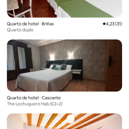
Quarto de hotel ⋅ Briñas
4,23 de uma a
4,23 (31)
Quarto duplo
Quarto de hotel ⋅ Cascante
The Lechuguero Hab.5(2+2)