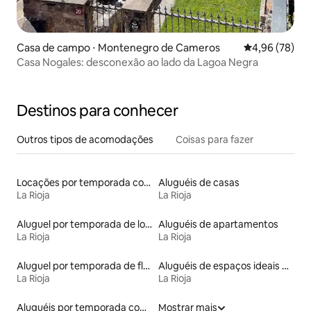
Casa de campo ⋅ Montenegro de Cameros
4,96 de uma a
4,96 (78)
Casa Nogales: desconexão ao lado da Lagoa Negra
Destinos para conhecer
Outros tipos de acomodações
Coisas para fazer
Locações por temporada com piscina
Aluguéis de casas
La Rioja
La Rioja
Aluguel por temporada de lofts
Aluguéis de apartamentos
La Rioja
La Rioja
Aluguel por temporada de flats
Aluguéis de espaços ideais para famílias
La Rioja
La Rioja
Aluguéis por temporada com café da manhã
Mostrar mais