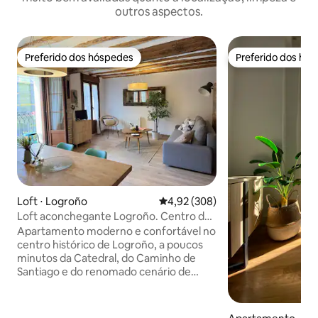
outros aspectos.
Preferido dos hóspedes
Preferido dos hó
Preferido dos hóspedes
Preferido dos hó
Loft ⋅ Logroño
4,92 de uma avaliação média de 
4,92 (308)
Loft aconchegante Logroño. Centro da
cidade. Zona de pedestres
Apartamento moderno e confortável no
centro histórico de Logroño, a poucos
minutos da Catedral, do Caminho de
Santiago e do renomado cenário de
tapas e vinhos da cidade. Explore o
encanto de La Rioja a pé, aproveite os
parques e espaços abertos próximos e