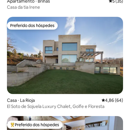
Apartamento ⋅ Briñas
5 de uma a
5 (35)
Casa da tia Irene
Preferido dos hóspedes
Preferido dos hóspedes
Casa ⋅ La Rioja
4,86 de uma av
4,86 (64)
El Soto de Sojuela Luxury Chalet, Golfe e Floresta
Preferido dos hóspedes
Entre os melhores preferidos dos hóspedes