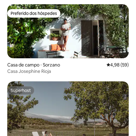
Preferido dos hóspedes
Preferido dos hóspedes
Casa de campo ⋅ Sorzano
4,98 de uma a
4,98 (59)
Casa Josephine Rioja
Superhost
Superhost