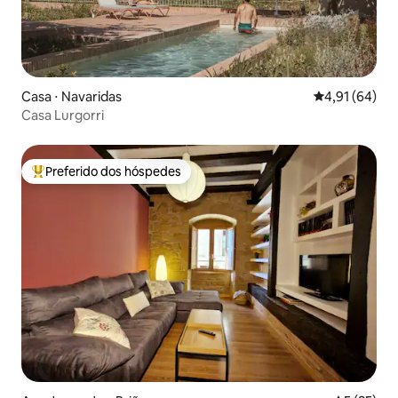
Casa ⋅ Navaridas
4,91 de uma a
4,91 (64)
Casa Lurgorri
Preferido dos hóspedes
Entre os melhores preferidos dos hóspedes