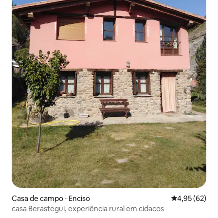
Casa de campo ⋅ Enciso
4,95 de uma a
4,95 (62)
casa Berastegui, experiência rural em cidacos