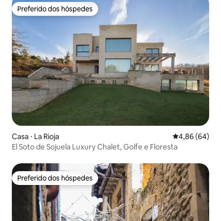
Preferido dos hóspedes
Preferido dos hóspedes
Casa ⋅ La Rioja
4,86 de uma av
4,86 (64)
El Soto de Sojuela Luxury Chalet, Golfe e Floresta
Preferido dos hóspedes
Preferido dos hóspedes