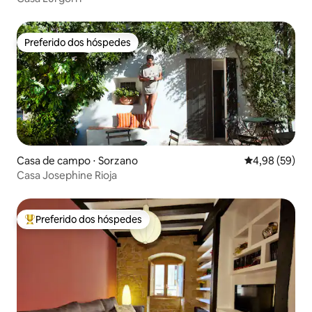
Preferido dos hóspedes
Preferido dos hóspedes
Casa de campo ⋅ Sorzano
4,98 de uma a
4,98 (59)
Casa Josephine Rioja
Preferido dos hóspedes
Entre os melhores preferidos dos hóspedes