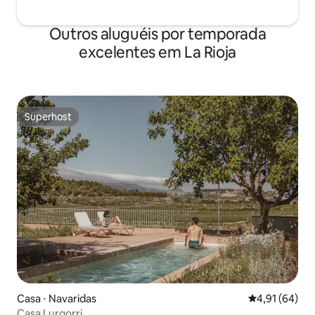
Outros aluguéis por temporada
excelentes em La Rioja
Superhost
Superhost
Casa ⋅ Navaridas
4,91 de uma a
4,91 (64)
Casa Lurgorri