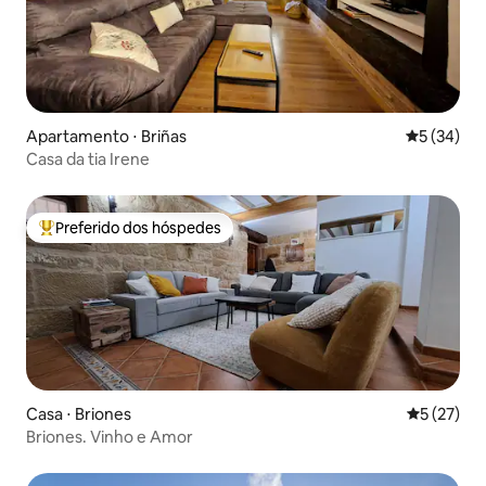
Apartamento ⋅ Briñas
5 de uma a
5 (34)
Casa da tia Irene
Preferido dos hóspedes
Entre os melhores preferidos dos hóspedes
Casa ⋅ Briones
5 de uma a
5 (27)
Briones. Vinho e Amor