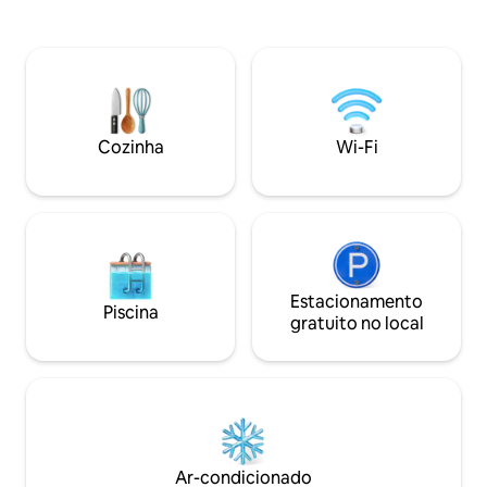
A/C Aquecimento 
experimente algumas das melhores
fumantes. Elevado
comidas e vinhos da Espanha. O
essencial para uma
apartamento dispõe de Wi-Fi de alta
A 800 metros do c
velocidade e de tudo o que você precisa
Espaço de estacio
para uma estadia relaxante, seja para
com no máximo 4
viagens de negócios, turismo ou para o
e 1,85 m de altura
Caminho. Ideal para casais, viajantes
Cozinha
Wi-Fi
individuais, viajantes de negócios. E
Estacionamento
Piscina
gratuito no local
Ar-condicionado