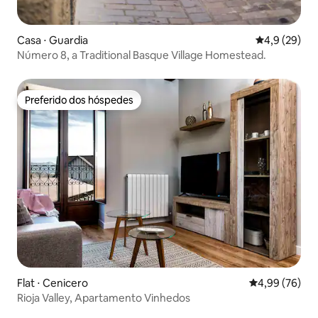
Casa ⋅ Guardia
4,9 de uma a
4,9 (29)
Número 8, a Traditional Basque Village Homestead.
Preferido dos hóspedes
Preferido dos hóspedes
Flat ⋅ Cenicero
4,99 de uma a
4,99 (76)
Rioja Valley, Apartamento Vinhedos