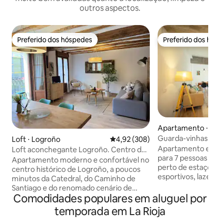
outros aspectos.
Preferido dos hóspedes
Preferido dos hó
Preferido dos hóspedes
Preferido dos hó
Apartamento ⋅ Lo
Guarda-vinhas 62
Loft ⋅ Logroño
4,92 de uma avaliação média de 
4,92 (308)
Apartamento espa
Loft aconchegante Logroño. Centro da
para 7 pessoas em
cidade. Zona de pedestres
Apartamento moderno e confortável no
perto de estaçõe
centro histórico de Logroño, a poucos
esportivos, lazer, 
minutos da Catedral, do Caminho de
com camas de 150
Santiago e do renomado cenário de
de 90 cm). 2 banh
Comodidades populares em aluguel por
tapas e vinhos da cidade. Explore o
tela plana, cozinh
encanto de La Rioja a pé, aproveite os
temporada em La Rioja
micro-ondas, máqui
parques e espaços abertos próximos e