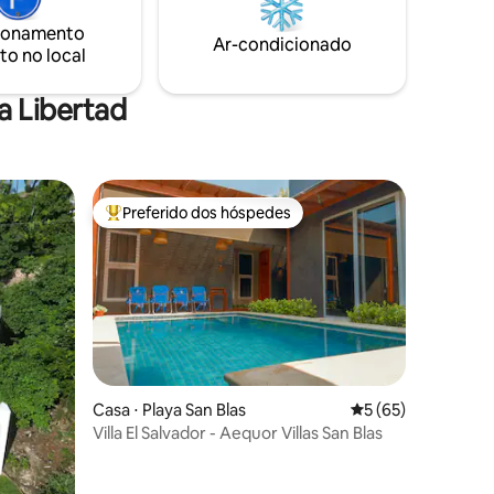
aurantes,
de uma comunidade fechada com
um dos
ionamento
segurança 24 horas por dia, 7 dias por
Ar-condicionado
ucos
to no local
semana. Possui acesso direto à praia
privativa.
a Libertad
Preferido dos hóspedes
Entre os melhores preferidos dos hóspedes
Casa ⋅ Playa San Blas
5 de uma avaliação
5 (65)
Villa El Salvador - Aequor Villas San Blas