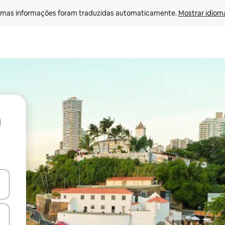
mas informações foram traduzidas automaticamente. 
Mostrar idioma
ore-os usando as seta para cima e para baixo do teclado ou tocando e