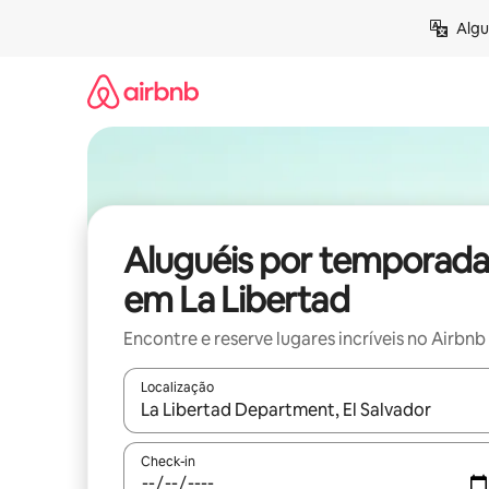
Pular
Algu
para
o
conteúdo
Aluguéis por temporada
em La Libertad
Encontre e reserve lugares incríveis no Airbnb
Localização
Quando os resultados estiverem disponíveis, expl
Check-in