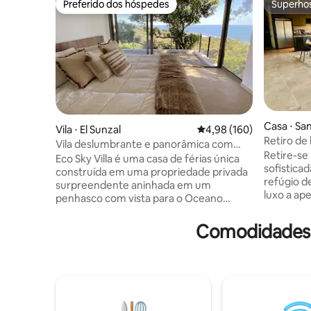
Preferido dos hóspedes
Superho
Preferido dos hóspedes
Superho
Casa ⋅ Sa
Vila ⋅ El Sunzal
4,98 de uma avaliação m
4,98 (160)
Retiro de
Vila deslumbrante e panorâmica com
Lago Coa
Retire-se
vista para o mar
Eco Sky Villa é uma casa de férias única
sofistica
construída em uma propriedade privada
refúgio de
surpreendente aninhada em um
luxo a ap
penhasco com vista para o Oceano
Perfeito 
Pacífico. Você vai desfrutar de brisas
vistas de
mais frescas no topo da colina em um
Comodidades 
interiore
amplo terraço flutuante sob grandes
alta quali
árvores, relaxar em sua própria piscina
serena, de
privada, enquanto está a apenas 3
perfeita 
minutos de carro das praias de surfe de
encontros,
classe mundial de El Sunzal, La Bocana e
sol tranq
da vívida cidade de surfe El Tunco. Depois