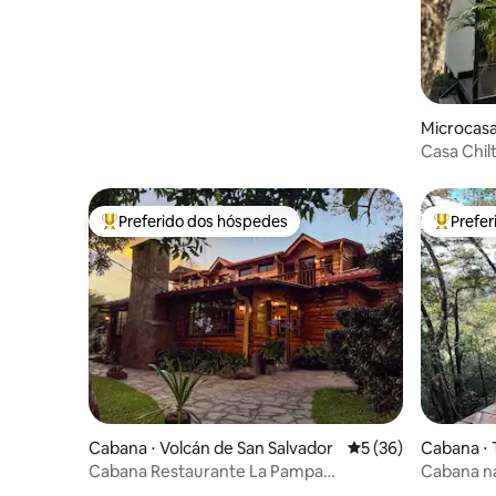
Microcasa 
Casa Chil
Preferido dos hóspedes
Prefe
Entre os melhores preferidos dos hóspedes
Entre os
Cabana ⋅ Volcán de San Salvador
5 de uma avaliação 
5 (36)
Cabana ⋅
Cabana Restaurante La Pampa
Cabana na
Argentina • Serviço de quarto