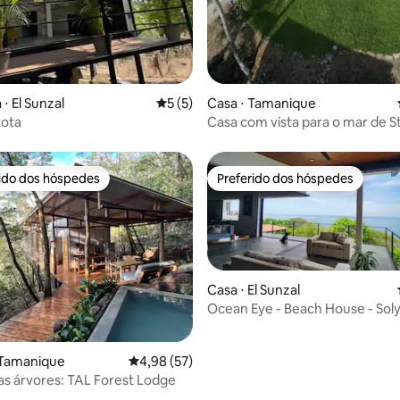
⋅ El Sunzal
5 de uma avaliação média de 5, 5 avalia
5 (5)
Casa ⋅ Tamanique
tota
Casa com vista para o mar de St
rido dos hóspedes
Preferido dos hóspedes
 melhores preferidos dos hóspedes
Preferido dos hóspedes
Casa ⋅ El Sunzal
Ocean Eye - Beach House - Sol
Sunzal
média de 5, 36 avaliações
 Tamanique
4,98 de uma avaliação média de 5, 57 avalia
4,98 (57)
s árvores: TAL Forest Lodge