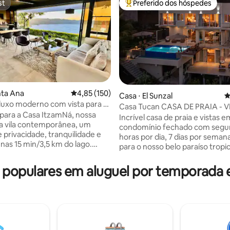
st
Preferido dos hóspedes
st
Entre os melhores preferidos d
nta Ana
4,85 de uma avaliação média de 5, 150 avalia
4,85 (150)
édia de 5, 160 avaliações
Casa ⋅ El Sunzal
4
 luxo moderno com vista para o
Casa Tucan CASA DE PRAIA - V
tepeque
 para a Casa ItzamNá, nossa
ESPECTACULARES DO OCEAN
Incrível casa de praia e vistas 
da vila contemporânea, um
condomínio fechado com segu
 privacidade, tranquilidade e
horas por dia, 7 dias por semana! Fu
enas 15 min/3,5 km do lago.
para o nosso belo paraíso tropic
para até 12 hóspedes, possui
mergulhe na magia da Casa Tu
slumbrantes para o lago,
casa de praia recentemente r
populares em aluguel por temporada e
s espaçosos e comodidades de
que combina perfeitamente a 
dade. Relaxe junto à piscina
floresta tropical com vistas
sfrute da vida interior-exterior
deslumbrantes para o mar. Sit
com um pátio privado ideal para
coração de Xanadu, La Libertad
 refeições ao ar livre, pôr do
casa é um paraíso para aqueles
uilo. Com confortos modernos,
procuram tranquilidade, aventu