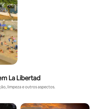
em La Libertad
o, limpeza e outros aspectos.
Casa ⋅ L