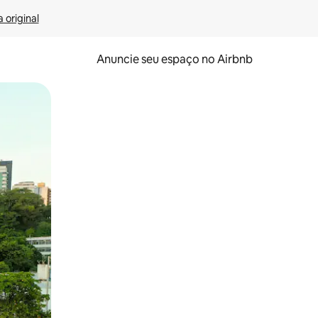
 original
Anuncie seu espaço no Airbnb
 deslizando o dedo na tela.