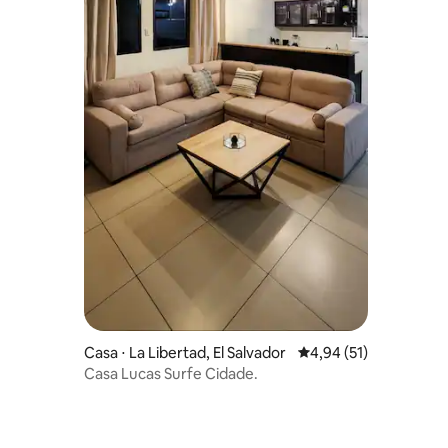
Casa ⋅ La Libertad, El Salvador
4,94 de uma avaliação
4,94 (51)
Casa Lucas Surfe Cidade.