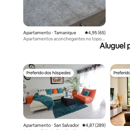
Apartamento ⋅ Tamanique
4,95 de uma avaliação 
4,95 (65)
Apartamentos aconchegantes no topo
Aluguel 
da colina #3 El Tunco El Zonte
Preferido dos hóspedes
Preferid
Preferido dos hóspedes
Preferid
Apartamento ⋅ San Salvador
4,87 de uma avaliação m
4,87 (289)