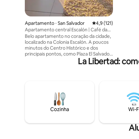
fechado m
acesso, c
dia, 7 dias por 
prédio, há
Apartamento ⋅ San Salvador
4,9 de uma avaliação m
4,9 (121)
uso pesso
Apartamento central Escalón | Café da
manhã, Wi-Fi, ar-condicionado e
Belo apartamento no coração da cidade,
estacionamento
localizado na Colonia Escalón. A poucos
minutos do Centro Histórico e dos
principais pontos, como Plaza El Salvador
La Libertad: com
del Mundo, Galerías, Millenium Plaza,
Bambú Center e Torre Futura,
restaurantes, museu e vida noturna,
ideal para passeios turísticos ou viagens
de negócios. Equipada com 3 aparelhos
de ar condicionado e 2 banheiros
completos para maior conveniência.
Além disso, oferece ingredientes básicos
para um café da manhã leve, como
Cozinha
Wi-F
presunto, ovos, queijo, feijão, pão e café,
ideal para começar o dia.
Al