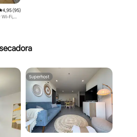
4,95 de uma avaliação média de 5, 95 avaliações
4,95 (95)
Wi-Fi,
 secadora
Superhost
Superhost