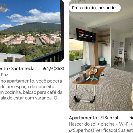
st
Preferido dos hóspedes
st
Preferido dos hóspedes
to ⋅ Santa Tecla
4,9 de uma avaliação média de 5, 363 avalia
4,9 (363)
 Paz
 no apartamento, você poderá
 de um espaço de conceito
m cozinha, balcão para café da
ala de estar com varanda. O
m um closet que se conecta a
ompleto. Também tem
de serviço com tanque e
Apartamento ⋅ El Sunzal
4
do no
Nascer do sol + piscina + Wi-Fi +
s não na sala de estar. O
condicionado + Surf City El Sal
✔️Superhost Verificado! Sua estadia
nto fica em um complexo