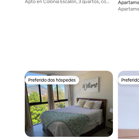
Apto en Colonia Escalón, 3 quartos, com
Apartamen
localização central.
Apartame
piscina n
Preferido dos hóspedes
Preferid
Preferido dos hóspedes
Preferid