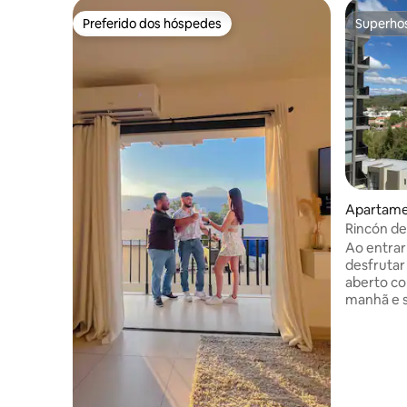
Preferido dos hóspedes
Superho
Preferido dos hóspedes
Superho
Apartamen
Rincón de
Ao entrar
desfrutar
aberto co
manhã e s
quarto te
um banheiro c
uma área 
lavanderia. Há ar condiciona
quarto, ma
apartame