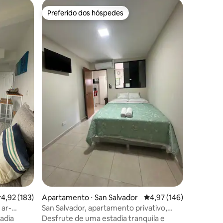
Apartame
Preferido dos hóspedes
Preferi
Preferido dos hóspedes
Preferi
A casa do
Wi-Fi 20
Descubra
na presti
localizaç
de escrit
shopping
espetacu
equipad
uma ampl
para famí
ções
combinaç
conveniê
inesquecí
torne su
excepcio
,92 de uma avaliação média de 5, 183 avaliações
4,92 (183)
Apartamento ⋅ San Salvador
4,97 de uma avaliação 
4,97 (146)
 ar-
San Salvador, apartamento privativo,
vador
estacionamento + Wi-Fi
Desfrute de uma estadia tranquila e