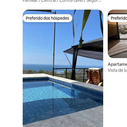
Familiar / Central / Confortável / Seguro /
Panorâmico
Preferido dos hóspedes
Preferid
Preferido dos hóspedes
Preferid
Apartamen
Vista de l