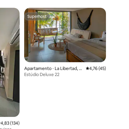
Superhost
Superhost
Apartamento ⋅ La Libertad, El
4,76 de uma avaliação
4,76 (45)
Salvador
Estúdio Deluxe 22
ções
,83 de uma avaliação média de 5, 134 avaliações
4,83 (134)