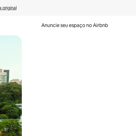
 original
Anuncie seu espaço no Airbnb
 deslizando o dedo na tela.