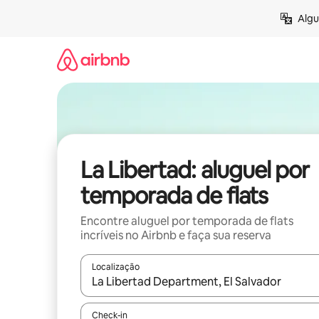
Pular
Algu
para
o
conteúdo
La Libertad: aluguel por
temporada de flats
Encontre aluguel por temporada de flats
incríveis no Airbnb e faça sua reserva
Localização
Quando os resultados estiverem disponíveis, expl
Check-in