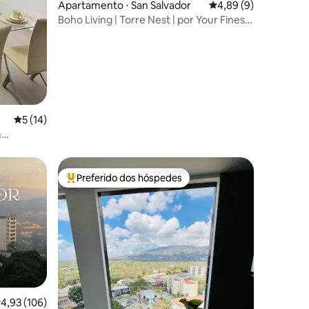
ções
Apartamento ⋅ San Salvador
4,89 de uma avaliaçã
4,89 (9)
Boho Living | Torre Nest | por Your Finest
Stays
5 de uma avaliação média de 5, 14 avaliações
5 (14)
m
Preferido dos hóspedes
Entre os melhores preferidos dos hóspedes
,93 de uma avaliação média de 5, 106 avaliações
4,93 (106)