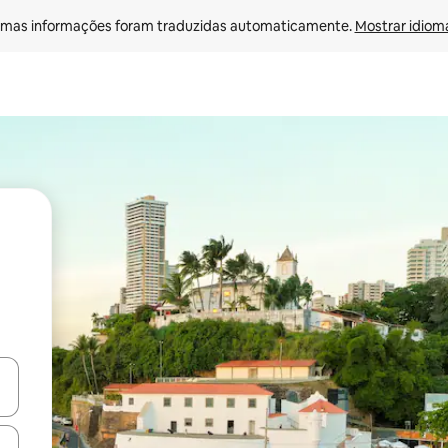
mas informações foram traduzidas automaticamente. 
Mostrar idioma
ore-os usando as seta para cima e para baixo do teclado ou tocando e