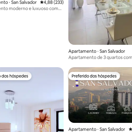
to ⋅ San Salvador
4,88 de uma avaliação média de 5, 233 avalia
4,88 (233)
nto moderno e luxuoso com
o terraço
Apartamento ⋅ San Salvador
Apartamento de 3 quartos co
amanheceres mágicos.
o dos hóspedes
Preferido dos hóspedes
o dos hóspedes
Preferido dos hóspedes
Apartamento ⋅ San Salvador
4