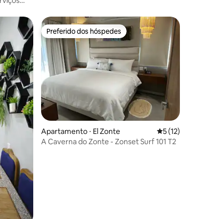
rviços
Preferido dos hóspedes
Preferido dos hóspedes
ções
Apartamento ⋅ El Zonte
5 de uma avaliação
5 (12)
A Caverna do Zonte - Zonset Surf 101 T2