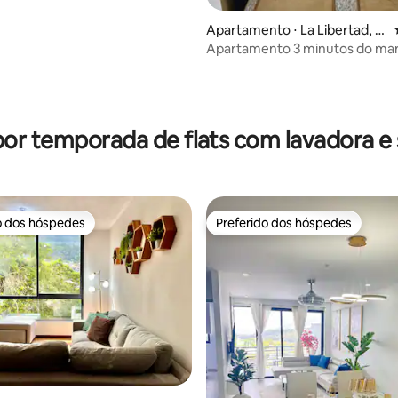
Apartamento ⋅ La Libertad, El
Salvador
Apartamento 3 minutos do mar 
TV, cozinha A/C
média de 5, 65 avaliações
por temporada de flats com lavadora e
o dos hóspedes
Preferido dos hóspedes
o dos hóspedes
Preferido dos hóspedes
édia de 5, 289 avaliações