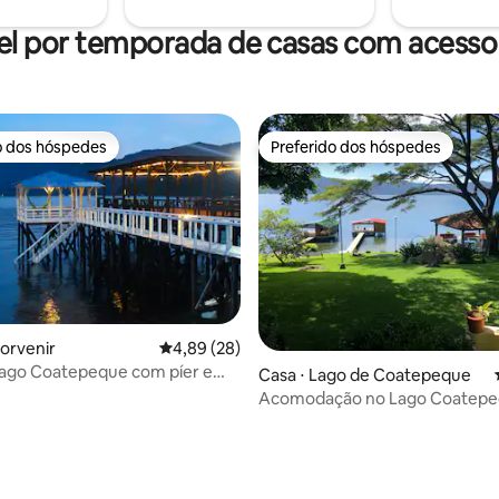
o não disponíveis.
el por temporada de casas com acesso 
o dos hóspedes
Preferido dos hóspedes
o dos hóspedes
Preferido dos hóspedes
Porvenir
4,89 de uma avaliação média de 5, 28 avalia
4,89 (28)
Lago Coatepeque com píer e
Casa ⋅ Lago de Coatepeque
Acomodação no Lago Coatep
média de 5, 20 avaliações