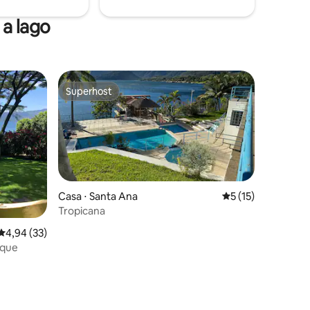
a lago
Superhost
Superhost
Casa ⋅ Santa Ana
5 de uma avaliação
5 (15)
Tropicana
ções
4,94 de uma avaliação média de 5, 33 avaliações
4,94 (33)
eque