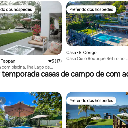
rido dos hóspedes
Preferido dos hóspedes
 melhores preferidos dos hóspedes
Preferido dos hóspedes
Casa ⋅ El Congo
Casa Cielo Boutique Retiro no 
 média de 5, 9 avaliações
a Teopán
5 de uma avaliação média de 5, 17 avalia
5 (17)
 com piscina, ilha Lago de
r temporada casas de campo de com ac
que
st
Preferido dos hóspedes
st
Preferido dos hóspedes