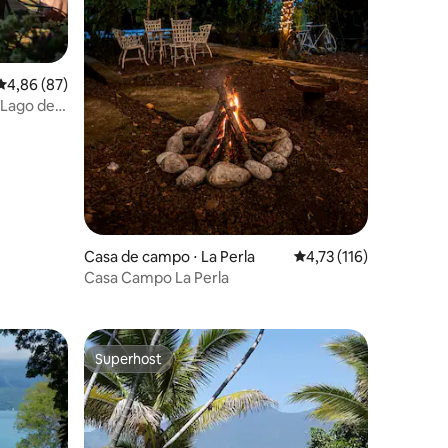
4,86 de uma avaliação média de 5, 87 avaliações
4,86 (87)
 Lago de
ções
Casa de campo ⋅ La Perla
4,73 de uma avaliação 
4,73 (116)
Casa Campo La Perla
Superhost
Superhost