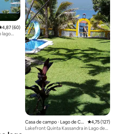
4,87 de uma avaliação média de 5, 60 avaliações
4,87 (60)
 lago
ções
Casa de campo ⋅ Lago de Co
4,75 de uma avaliação 
4,75 (127)
atepeque
Lakefront Quinta Kassandra in Lago de
Coatepeque