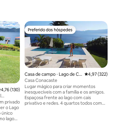
Casa ⋅ Pl
Preferido dos hóspedes
Preferi
Preferido dos hóspedes
Preferi
Aqua Viv
Que bom te
perfeito
espetacu
Coatepeque. A casa é 
espaços c
lago. Tod
condiciona
Casa de campo ⋅ Lago de Co
4,97 de uma avaliação 
4,97 (322)
y eedor nã
atepeque
Casa Conacaste
parte da 
Lugar mágico para criar momentos
,76 de uma avaliação média de 5, 130 avaliações
4,76 (130)
No entan
inesquecíveis com a família e os amigos.
Temos um
l
Espaçosa frente ao lago com cais
cozinha p
em privado
privativo e redes. 4 quartos todos com
quiserem
cer o Lago
A/C e banheiro próprio. Conjuntos de
é feito d
 único
mesa de jantar para 8 pessoas e outro
no lago
para 4 dentro da casa. Mesa de ping
da com um
pong. Sala de estar completa e terraço.
sos e
Tem uma área especial com redes, 2