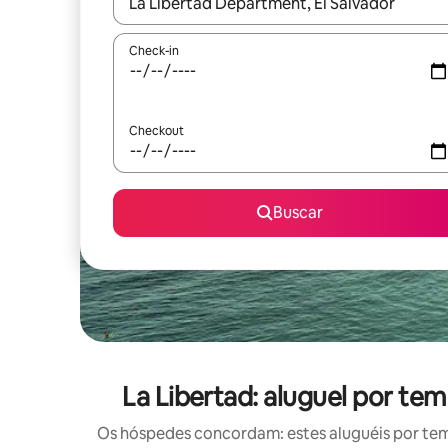
Quando os resultados estiverem disponíveis, expl
Check-in
Checkout
Buscar
La Libertad: aluguel por t
Os hóspedes concordam: estes aluguéis por te