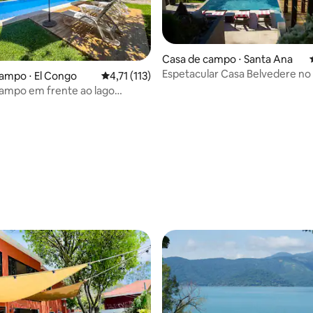
Casa de campo ⋅ Santa Ana
Espetacular Casa Belvedere no
ampo ⋅ El Congo
4,71 de uma avaliação média de 5, 113 avalia
4,71 (113)
Coatepeque
ampo em frente ao lago
ue, C.Poncho
édia de 5, 314 avaliações