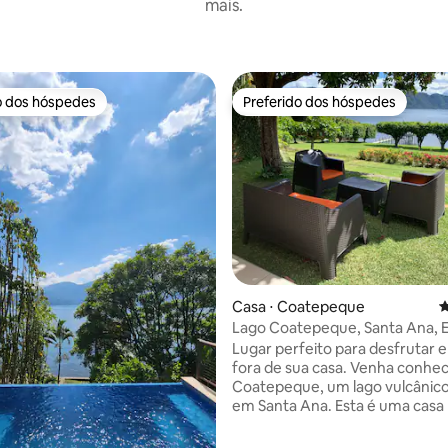
mais.
o dos hóspedes
Preferido dos hóspedes
o dos hóspedes
Preferido dos hóspedes
édia de 5, 124 avaliações
Casa ⋅ Coatepeque
4
Lago Coatepeque, Santa Ana, E
Salvador, 3 quartos/2 banheiros
Lugar perfeito para desfrutar 
fora de sua casa. Venha conhe
Coatepeque, um lago vulcânico
em Santa Ana. Esta é uma casa 
que foi recentemente renova
novo deck no lago, banheiro, pi