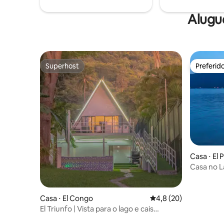
ski e barc
Alugu
Superhost
Preferid
Superhost
Preferid
Casa ⋅ El 
Casa no 
jardim
Casa ⋅ El Congo
4,8 de uma avaliação 
4,8 (20)
El Triunfo | Vista para o lago e cais
privativo