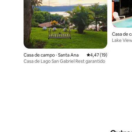
Casa de c
Lake View
Casa de campo ⋅ Santa Ana
4,47 de uma avaliação 
4,47 (19)
Casa de Lago San Gabriel Rest garantido