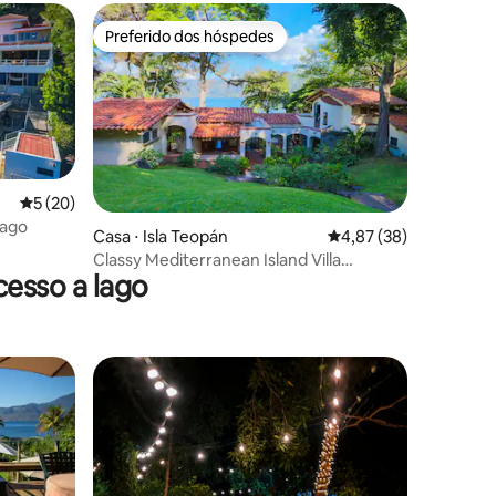
Preferido dos hóspedes
Preferido dos hóspedes
5 de uma avaliação média de 5, 20 avaliações
5 (20)
Lago
ções
Casa ⋅ Isla Teopán
4,87 de uma avaliação
4,87 (38)
Classy Mediterranean Island Villa
esso a lago
@Coatepeque Lake