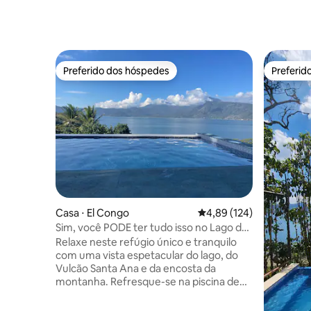
Preferido dos hóspedes
Preferid
Preferido dos hóspedes
Preferid
Casa ⋅ El Congo
4,89 de uma avaliação m
4,89 (124)
Sim, você PODE ter tudo isso no Lago de
Coatepeque
Relaxe neste refúgio único e tranquilo
com uma vista espetacular do lago, do
Vulcão Santa Ana e da encosta da
montanha. Refresque-se na piscina de
borda infinita ou teste suas habilidades
culinárias em uma fogueira aberta e em