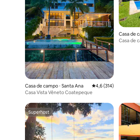
Casa de c
Casa de c
Coatepeq
Casa de campo ⋅ Santa Ana
4,6 de uma avaliação m
4,6 (314)
Casa Vista Vêneto Coatepeque
Superhost
Superhost