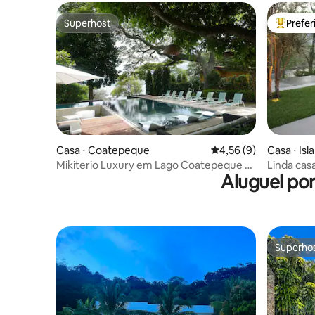
Superhost
Prefe
Superhost
Entre os
Casa ⋅ Coatepeque
4,56 de uma avaliação
4,56 (9)
Casa ⋅ Isl
Mikiterio Luxury em Lago Coatepeque +
Linda casa
Aluguel po
Piscina + Wi-Fi
Coatepe
Superho
Superho