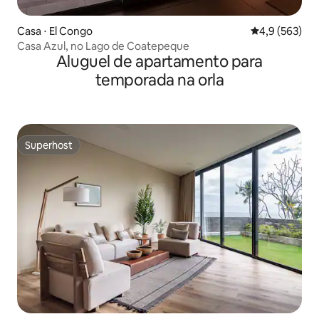
Casa ⋅ El Congo
4,9 de uma av
4,9 (563)
Casa Azul, no Lago de Coatepeque
Aluguel de apartamento para
temporada na orla
Superhost
Superhost