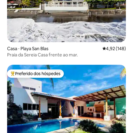
Casa ⋅ Playa San Blas
4,92 de uma av
4,92 (148)
Praia da Sereia Casa frente ao mar.
Preferido dos hóspedes
Entre os melhores preferidos dos hóspedes