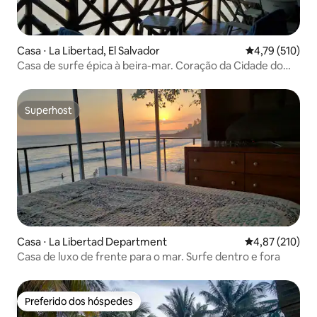
Casa ⋅ La Libertad, El Salvador
4,79 de uma av
4,79 (510)
Casa de surfe épica à beira-mar. Coração da Cidade do
Surfe
Superhost
Superhost
Casa ⋅ La Libertad Department
4,87 de uma av
4,87 (210)
Casa de luxo de frente para o mar. Surfe dentro e fora
Preferido dos hóspedes
Preferido dos hóspedes