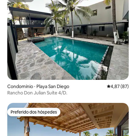
Superhost
Condomínio ⋅ Playa San Diego
4,87 de uma a
4,87 (87)
Rancho Don Julian Suíte 4/D.
Preferido dos hóspedes
Preferido dos hóspedes