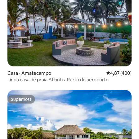
Casa ⋅ Amatecampo
4,87 de uma av
4,87 (400)
Linda casa de praia Atlantis. Perto do aeroporto
Superhost
Superhost