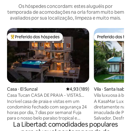
Os hóspedes concordam: estes aluguéis por
temporada de acomodações na orla foram muito bem
avaliados por sua localização, limpeza e muito mais.
Preferido dos hóspedes
Preferido dos hó
Entre os melhores preferidos dos hóspedes
Preferido dos hó
Casa ⋅ El Sunzal
4,93 de uma avaliação média de 
4,93 (189)
Vila ⋅ Santa Isabel
Casa Tucan CASA DE PRAIA - VISTAS
Vila luxuosa à be
ESPECTACULARES DO OCEANO
Incrível casa de praia e vistas em um
A KasaMar Luxuriou
condomínio fechado com segurança 24
diretamente na pra
horas por dia, 7 dias por semana! Fuja
imaculada de Play
para o nosso belo paraíso tropical e
Salvador. Desfrute
La Libertad: comodidades populares
mergulhe na magia da Casa Tucan, uma
deslumbrantes do 
casa de praia recentemente renovada
no conforto do d