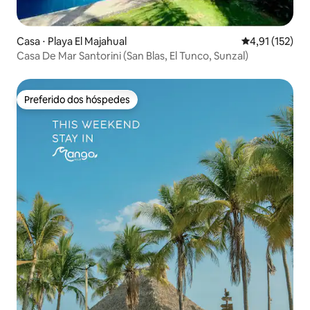
Casa ⋅ Playa El Majahual
4,91 de uma av
4,91 (152)
Casa De Mar Santorini (San Blas, El Tunco, Sunzal)
Preferido dos hóspedes
Preferido dos hóspedes