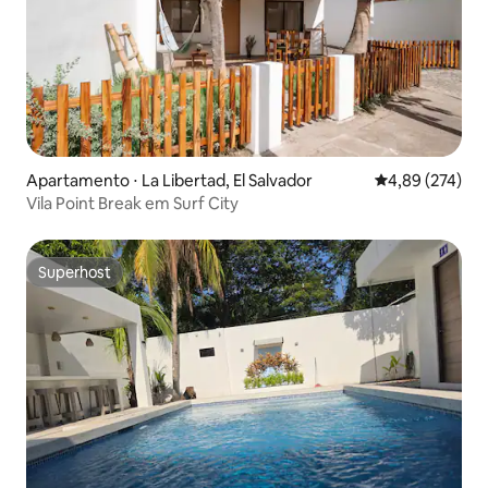
Apartamento ⋅ La Libertad, El Salvador
4,89 de uma av
4,89 (274)
Vila Point Break em Surf City
Superhost
Superhost