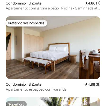
Condomínio ⋅ El Zonte
4,86 de uma 
4,86 (7)
Apartamento com jardim e pátio · Piscina · Caminhada até
o surfe
Preferido dos hóspedes
Preferido dos hóspedes
Condomínio ⋅ El Zonte
4,88 de uma 
4,88 (8)
Apartamento espaçoso com varanda
Superhost