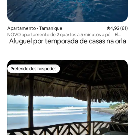
Apartamento ⋅ Tamanique
4,92 de uma a
4,92 (61)
NOVO apartamento de 2 quartos a 5 minutos a pé – El
Aluguel por temporada de casas na orla
Tunco – chuveiro com água quente
Preferido dos hóspedes
Preferido dos hóspedes