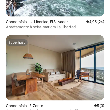
Condomínio ⋅ La Libertad, El Salvador
4,96 de uma a
4,96 (24)
Apartamento à beira-mar em La Libertad
Superhost
Superhost
Condomínio ⋅ El Zonte
5 de uma 
5 (3)