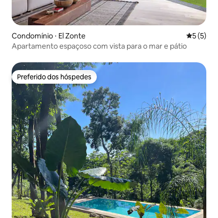
Condomínio ⋅ El Zonte
5 de uma 
5 (5)
Apartamento espaçoso com vista para o mar e pátio
Preferido dos hóspedes
Preferido dos hóspedes