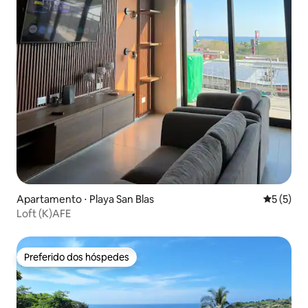
Apartamento ⋅ Playa San Blas
5 de uma 
5 (5)
Loft (K)AFE
Preferido dos hóspedes
Preferido dos hóspedes