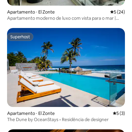
Apartamento ⋅ El Zonte
5 de uma a
5 (24)
Apartamento moderno de luxo com vista para o mar |
cidade do surfe
Superhost
Superhost
Apartamento ⋅ El Zonte
5 de uma 
5 (3)
The Dune by OceanStays • Residência de designer