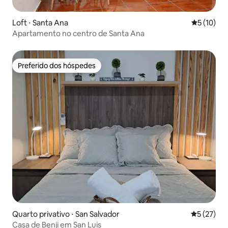
Loft ⋅ Santa Ana
5 de uma a
5 (10)
Apartamento no centro de Santa Ana
Preferido dos hóspedes
Preferido dos hóspedes
Quarto privativo ⋅ San Salvador
5 de uma a
5 (27)
Casa de Benji em San Luis