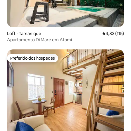
Loft ⋅ Tamanique
4,83 de uma av
4,83 (115)
Apartamento Di Mare em Atami
Preferido dos hóspedes
Preferido dos hóspedes