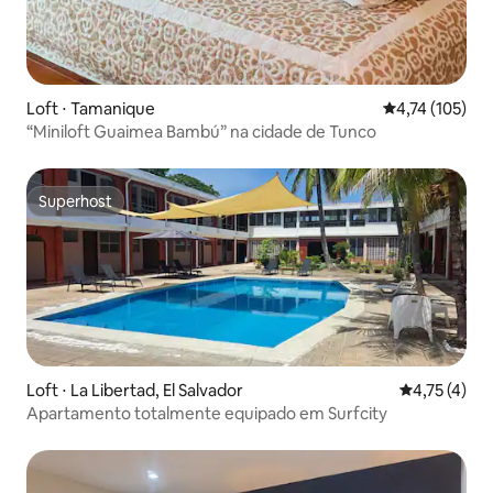
Loft ⋅ Tamanique
4,74 de uma av
4,74 (105)
“Miniloft Guaimea Bambú” na cidade de Tunco
Superhost
Superhost
Loft ⋅ La Libertad, El Salvador
4,75 de uma 
4,75 (4)
Apartamento totalmente equipado em Surfcity