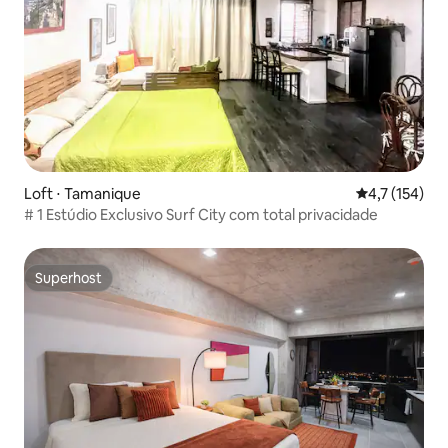
Loft ⋅ Tamanique
4,7 de uma av
4,7 (154)
# 1 Estúdio Exclusivo Surf City com total privacidade
Superhost
Superhost