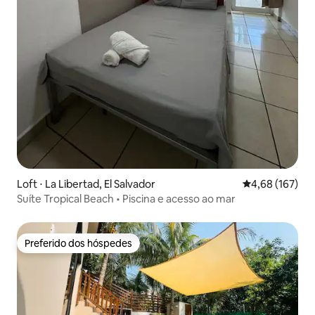
Loft ⋅ La Libertad, El Salvador
4,68 de uma av
4,68 (167)
Suíte Tropical Beach • Piscina e acesso ao mar
Preferido dos hóspedes
Preferido dos hóspedes