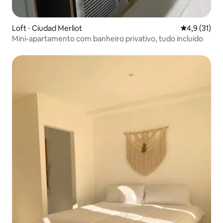
Loft ⋅ Ciudad Merliot
4,9 de uma a
4,9 (31)
Mini-apartamento com banheiro privativo, tudo incluído