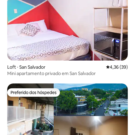
Loft ⋅ San Salvador
4,36 de uma a
4,36 (39)
Mini apartamento privado em San Salvador
Preferido dos hóspedes
Preferido dos hóspedes