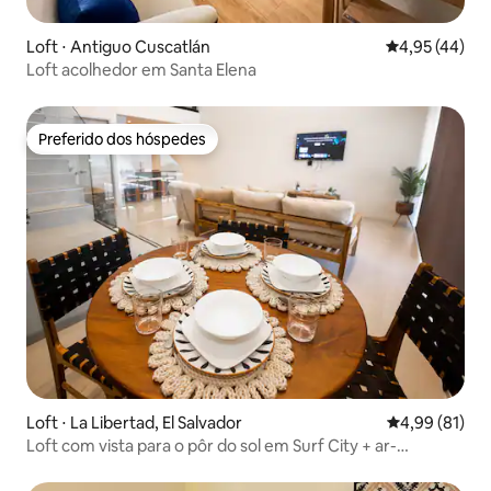
Loft ⋅ Antiguo Cuscatlán
4,95 de uma a
4,95 (44)
Loft acolhedor em Santa Elena
Preferido dos hóspedes
Preferido dos hóspedes
Loft ⋅ La Libertad, El Salvador
4,99 de uma a
4,99 (81)
Loft com vista para o pôr do sol em Surf City + ar-
condicionado + Wi-Fi + terraço