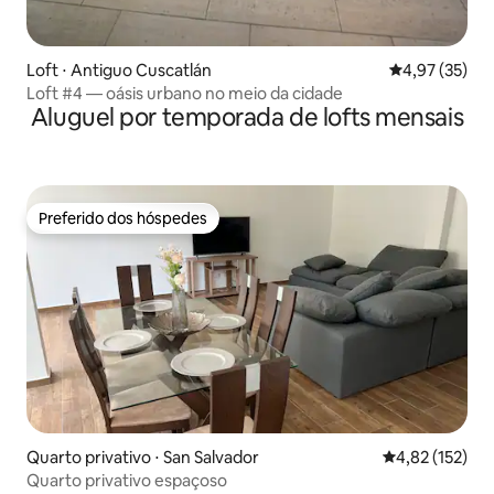
Loft ⋅ Antiguo Cuscatlán
4,97 de uma a
4,97 (35)
Loft #4 — oásis urbano no meio da cidade
Aluguel por temporada de lofts mensais
Preferido dos hóspedes
Preferido dos hóspedes
Quarto privativo ⋅ San Salvador
4,82 de uma av
4,82 (152)
Quarto privativo espaçoso