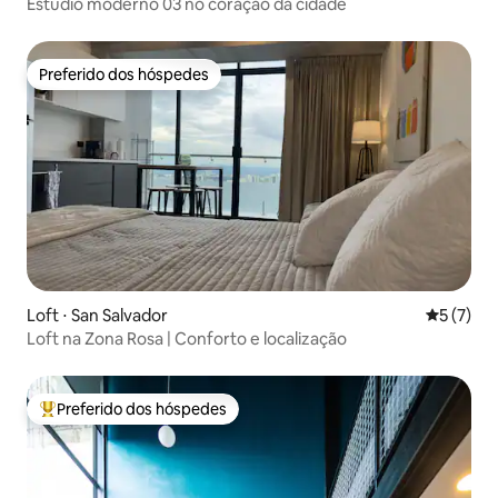
Estúdio moderno 03 no coração da cidade
Preferido dos hóspedes
Preferido dos hóspedes
Loft ⋅ San Salvador
5 de uma 
5 (7)
Loft na Zona Rosa | Conforto e localização
Preferido dos hóspedes
Entre os melhores preferidos dos hóspedes