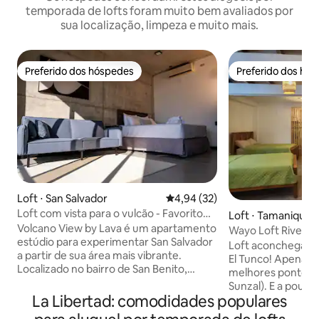
temporada de lofts foram muito bem avaliados por
sua localização, limpeza e muito mais.
Preferido dos hóspedes
Preferido dos hó
Preferido dos hóspedes
Preferido dos hó
Loft ⋅ San Salvador
4,94 de uma avaliação média de
4,94 (32)
Loft com vista para o vulcão - Favorito
Loft ⋅ Tamanique
dos hóspedes, San Benito
Volcano View by Lava é um apartamento
Wayo Loft Riversid
estúdio para experimentar San Salvador
Loft aconchegante
a partir de sua área mais vibrante.
El Tunco! Apenas 2 minutos a pé dos
Localizado no bairro de San Benito,
melhores pontos d
combina design funcional e conforto
Sunzal). E a pouco
urbano. Tem uma cama queen size,
La Libertad: comodidades populares
restaurantes, bares
sofá-cama, cozinha equipada, ar
escolas de surfe e