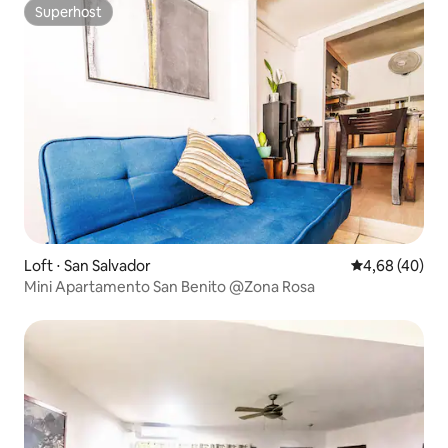
Superhost
Superhost
Loft ⋅ San Salvador
4,68 de uma a
4,68 (40)
Mini Apartamento San Benito @Zona Rosa