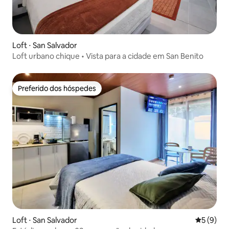
Loft ⋅ San Salvador
Loft urbano chique • Vista para a cidade em San Benito
Preferido dos hóspedes
Preferido dos hóspedes
Loft ⋅ San Salvador
5 de uma 
5 (9)