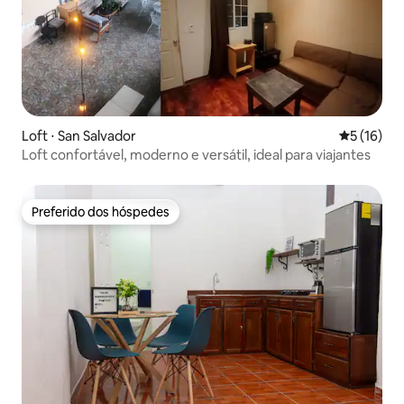
Loft ⋅ San Salvador
5 de uma a
5 (16)
Loft confortável, moderno e versátil, ideal para viajantes
Preferido dos hóspedes
Preferido dos hóspedes