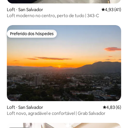
Loft ⋅ San Salvador
4,93 de uma a
4,93 (41)
Loft moderno no centro, perto de tudo | 343-C
Preferido dos hóspedes
Preferido dos hóspedes
Loft ⋅ San Salvador
4,83 de uma 
4,83 (6)
Loft novo, agradável e confortável | Grab Salvador