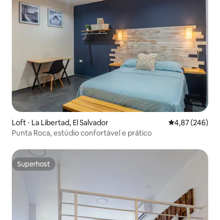
Loft ⋅ La Libertad, El Salvador
4,87 de uma ava
4,87 (246)
Punta Roca, estúdio confortável e prático
Superhost
Superhost