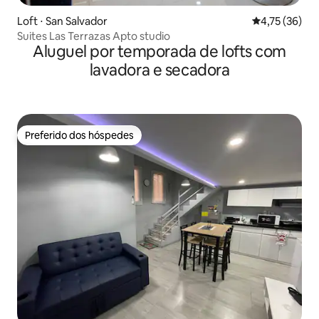
Loft ⋅ San Salvador
4,75 de uma a
4,75 (36)
Suites Las Terrazas Apto studio
Aluguel por temporada de lofts com
lavadora e secadora
Preferido dos hóspedes
Preferido dos hóspedes